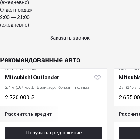
(ежедневно)
Отдел продаж
9:00 — 21:00
(ежедневно)
Заказать звонок
Рекомендованные авто
2021
·
95 753 км
2020
·
54 2
Mitsubishi Outlander
Mitsubi
2.4 л (167 л.с.), Вариатор, бензин, полный
2 л (146 л
2 720 000 ₽
2 655 0
Рассчитать кредит
Рассчит
Получить предложение