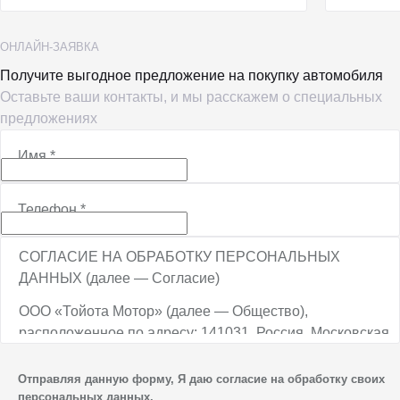
ОНЛАЙН-ЗАЯВКА
Получите выгодное предложение на покупку автомобиля
Оставьте ваши контакты, и мы расскажем о специальных
предложениях
Имя
*
Телефон
*
СОГЛАСИЕ НА ОБРАБОТКУ ПЕРСОНАЛЬНЫХ
ДАННЫХ (далее — Согласие)
ООО «Тойота Мотор» (далее — Общество),
расположенное по адресу: 141031, Россия, Московская
обл., г. о. Мытищи, п. Вёшки, МКАД, 84-й км,
ТПЗ «Алтуфьево», вл. 5, стр. 1, является оператором
Отправляя данную форму, Я даю согласие на обработку своих
персональных данных.
персональных данных.