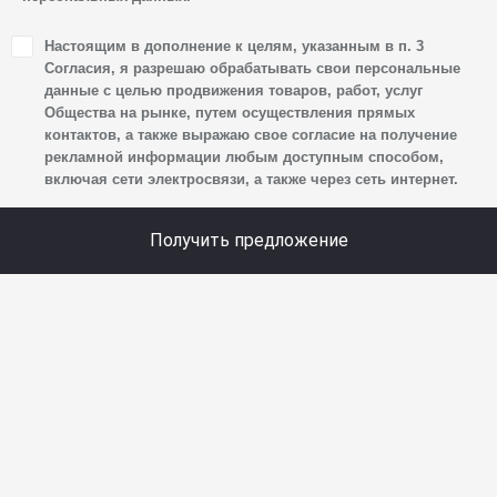
1. Настоящим я даю согласие Обществу на обработку
Настоящим в дополнение к целям, указанным в п. 3
своих персональных данных, а именно: имени, отчества,
Согласия, я разрешаю обрабатывать свои персональные
фамилии, контактных данных (включая номер телефона
данные с целью продвижения товаров, работ, услуг
Общества на рынке, путем осуществления прямых
и адрес электронной почты), адреса, сведений
контактов, а также выражаю свое согласие на получение
о впечатлениях, интересах, предпочтениях
рекламной информации любым доступным способом,
к автомобилю(-ям) и товарам/услугам, IP-адреса,
включая сети электросвязи, а также через сеть интернет.
сведений об устройстве, операционной системы
устройства и модели мобильного телефона посетителя
Получить предложение
сайта, уникального идентификатора посетителя сайта,
предпочтительного времени и способа для контакта,
истории контактов.
2. Под обработкой персональных данных понимаются
следующие действия: сбор, запись, систематизация,
накопление, хранение, уточнение (обновление,
изменение), извлечение, использование, передача
(предоставление, доступ), блокирование, удаление,
уничтожение персональных данных. Общество