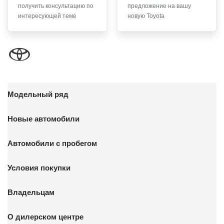
получить консультацию по
предложение на вашу
письменного заявления Обществу заказным почтовым
интересующей теме
новую Toyota
отправлением с описью вложения по адресу: 141031,
Московская обл., г. о. Мытищи, п. Вёшки, МКАД 84-й км,
ТПЗ «Алтуфьево», вл. 5, стр. 1.
Модельный ряд
Новые автомобили
Автомобили с пробегом
Условия покупки
Владельцам
О дилерском центре