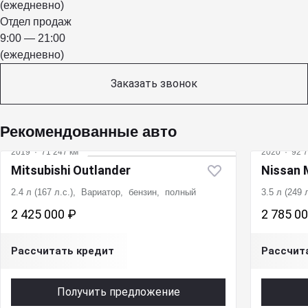
(ежедневно)
Отдел продаж
9:00 — 21:00
(ежедневно)
Заказать звонок
Рекомендованные авто
2019
·
71 247 км
2020
·
92 7
Mitsubishi Outlander
Nissan 
2.4 л (167 л.с.), Вариатор, бензин, полный
3.5 л (249
2 425 000 ₽
2 785 0
Рассчитать кредит
Рассчит
Получить предложение