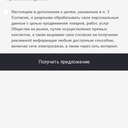
1. Настоящим я даю согласие Обществу на обработку
Настоящим в дополнение к целям, указанным в п. 3
своих персональных данных, а именно: имени, отчества,
Согласия, я разрешаю обрабатывать свои персональные
фамилии, контактных данных (включая номер телефона
данные с целью продвижения товаров, работ, услуг
Общества на рынке, путем осуществления прямых
и адрес электронной почты), адреса, сведений
контактов, а также выражаю свое согласие на получение
о впечатлениях, интересах, предпочтениях
рекламной информации любым доступным способом,
к автомобилю(-ям) и товарам/услугам, IP-адреса,
включая сети электросвязи, а также через сеть интернет.
сведений об устройстве, операционной системы
устройства и модели мобильного телефона посетителя
Получить предложение
сайта, уникального идентификатора посетителя сайта,
предпочтительного времени и способа для контакта,
истории контактов.
2. Под обработкой персональных данных понимаются
следующие действия: сбор, запись, систематизация,
накопление, хранение, уточнение (обновление,
изменение), извлечение, использование, передача
(предоставление, доступ), блокирование, удаление,
уничтожение персональных данных. Общество