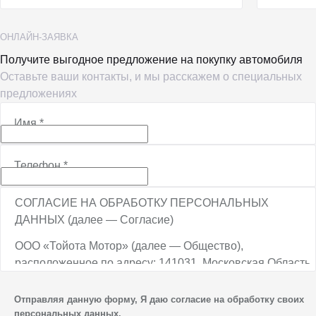
ОНЛАЙН-ЗАЯВКА
Получите выгодное предложение на покупку автомобиля
Оставьте ваши контакты, и мы расскажем о специальных
предложениях
Имя
*
Телефон
*
СОГЛАСИЕ НА ОБРАБОТКУ ПЕРСОНАЛЬНЫХ
ДАННЫХ (далее — Согласие)
ООО «Тойота Мотор» (далее — Общество),
расположенное по адресу: 141031, Московская Область,
г.о. Мытищи, п. Вешки, тер. тпз Алтуфьево, пр-д
Автомобильный, стр. 5А/1, является оператором
Отправляя данную форму, Я даю согласие на обработку своих
персональных данных.
персональных данных.