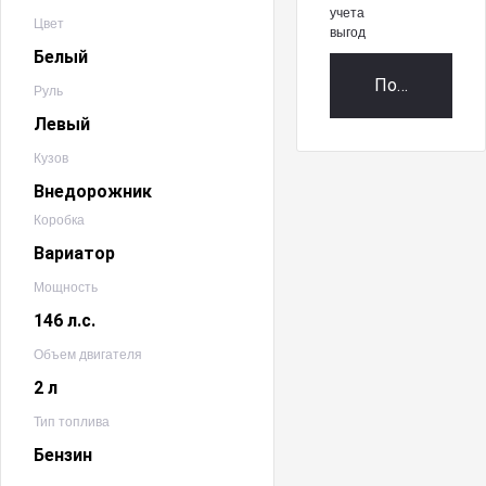
учета
Цвет
выгод
Белый
Получить пр
Руль
Левый
Кузов
Внедорожник
Коробка
Вариатор
Мощность
146 л.с.
Объем двигателя
2 л
Тип топлива
Бензин