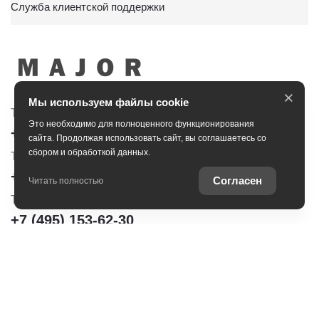
Служба клиентской поддержки
×
Мы используем файлы cookie
Тойота Центр Сити
Тойота Центр Новорижский
Это необходимо для полноценного функционирования
+7 (495) 153-30-44
+7 (495) 153-54-65
сайта. Продолжая использовать сайт, вы соглашаетесь со
сбором и обработкой данных.
Тойота Центр Сокольники
+7 (495) 172-04-83
Согласен
Читать полностью
Тойота Центр Шереметьево
+7 (495) 153-62-30