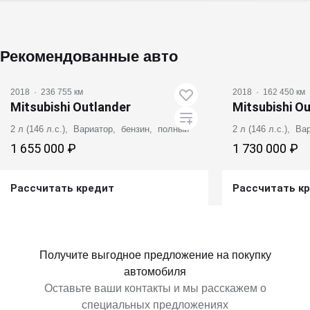
Рекомендованные авто
2018
·
236 755 км
2018
·
162 450 км
Mitsubishi Outlander
Mitsubishi O
2 л (146 л.с.), Вариатор, бензин, полный
2 л (146 л.с.), В
1 655 000 ₽
1 730 000 ₽
Рассчитать кредит
Рассчитать к
Получить предложение
Получит
Получите выгодное предложение на покупку
автомобиля
Оставьте ваши контакты и мы расскажем о
специальных предложениях