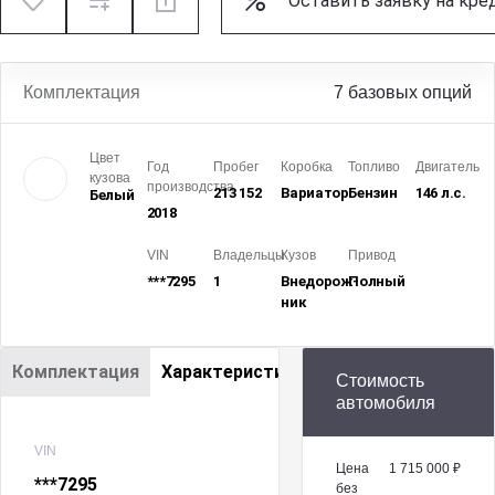
Оставить заявку на кре
Комплектация
7 базовых опций
Цвет
Год
Пробег
Коробка
Топливо
Двигатель
кузова
производства
213 152
Вариатор
Бензин
146 л.с.
Белый
2018
VIN
Владельцы
Кузов
Привод
***7295
1
Внедорож­
Полный
ник
Комплектация
Характеристики
Стоимость
автомобиля
VIN
Цена
1 715 000 ₽
***7295
без