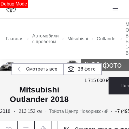
Debug Mode
M
O
Автомобили
В
Главная
Mitsubishi
Outlander
с пробегом
Б
1
В
Ещё 26 фото
Смотреть все
28 фото
1 715 000 ₽
Пол
Mitsubishi
Outlander 2018
2018
·
213 152 км
·
Тойота Центр Новорижский
·
+7 (49