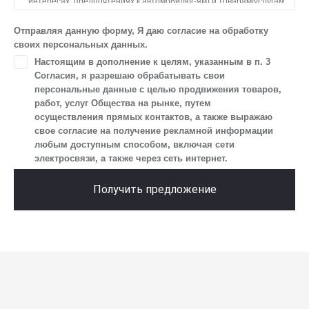
интересах, предпочтениях к автомобилю(-ям) и товарам/услугам,
IP-адреса, сведений об устройстве, операционной системы
устройства и модели мобильного телефона посетителя сайта,
Отправляя данную форму, Я даю согласие на обработку
уникального идентификатора посетителя сайта,
своих персональных данных.
предпочтительного времени и способа для контакта, истории
Настоящим в дополнение к целям, указанным в п. 3
контактов.
Согласия, я разрешаю обрабатывать свои
2. Под обработкой персональных данных понимаются
персональные данные с целью продвижения товаров,
следующие действия: сбор, запись, систематизация,
работ, услуг Общества на рынке, путем
накопление, хранение, уточнение (обновление, изменение),
осуществления прямых контактов, а также выражаю
извлечение, использование, передача (предоставление, доступ),
свое согласие на получение рекламной информации
блокирование, удаление, уничтожение персональных данных.
любым доступным способом, включая сети
Общество обрабатывает персональные данные
электросвязи, а также через сеть интернет.
с использованием средств автоматизации.
3. Целью обработки персональных данных является
Получить предложение
осуществление взаимодействия Общества с посетителями
и пользователями сайта.
4. Я даю согласие на передачу моих персональных данных
третьим лицам, перечень которых размещен на сайте в разделе
«Юридическая информация».
5. Данное Согласие действует до момента достижения цели
обработки, указанной в настоящем Согласии. Я осведомлен,
что Общество будет обрабатывать данные только в случае, если