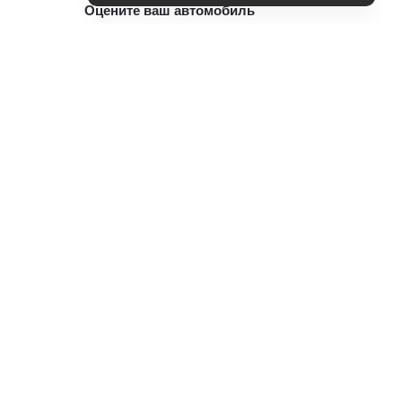
Оцените ваш автомобиль
Консультация по кредиту
Консультация по страхованию
Записаться на ТО
Служба клиентской поддержки