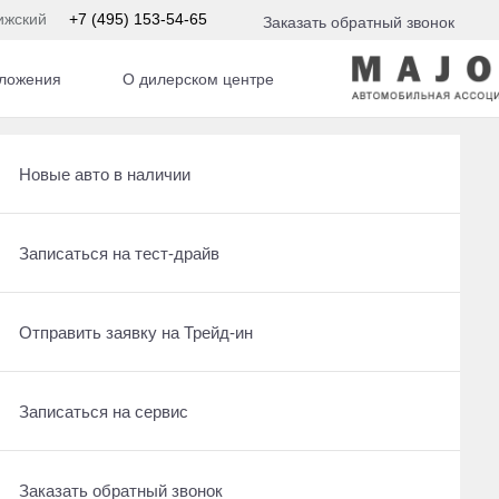
ижский
+7 (495) 153-54-65
Заказать обратный звонок
ложения
О дилерском центре
Получить консультацию по кредиту
Рассчитать кредит
Новые авто в наличии
ом
Отправить заявку на Трейд-ин
Записаться на сервис
Записаться на тест-драйв
По умолчанию
Записаться на сервис
Отправить заявку на Трейд-ин
Отправить заявку на Трейд-ин
2011
·
135 512 км
try
Volvo XC90
Заказать обратный звонок
Заказать обратный звонок
Записаться на сервис
, полный
2.5 л (210 л.с.), МКПП, бензин, полный
1 945 000 ₽
Заказать обратный звонок