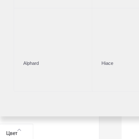
Модель
Volvo S60 Cross Country
1
Volvo V40
1
Alphard
Hiace
Volvo V40 Cross Country
2
Volvo XC40
4
Volvo XC60
10
Показать все
Цвет