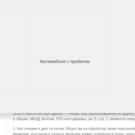
Нужна помощь с выбором а
Оставьте свои контакты и наш менеджер проконсу
Имя
*
Автомобили с пробегом
Телефон
*
Дилерский центр
*
* - поля, отмеченные звездочкой, обязательны к заполн
СОГЛАСИЕ НА ОБРАБОТКУ ПЕРСОНАЛЬНЫХ ДАННЫХ (далее — Согл
ООО «Тойота Мотор» (далее — Общество), расположенное по адресу: 14
п. Вёшки, МКАД, 84-й км, ТПЗ «Алтуфьево», вл. 5, стр. 1, является о
1. Настоящим я даю согласие Обществу на обработку своих персональ
фамилии, контактных данных (включая номер телефона и адрес элект