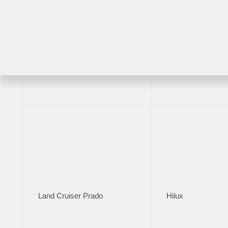
Расс
2018
·
RAV4
Highlander
Volv
2 л (1
Возраст
2 12
Расс
Land Cruiser Prado
Hilux
Бренд
Volvo
32