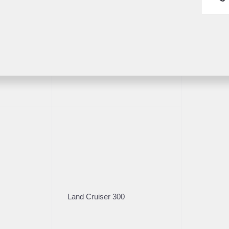
читать кредит
Рассчитать кредит
Получить предложение
Получить предложе
176 314 км
2019
·
28 752 км
Fortuner
o XC40
Volvo V40
90 л.с.), АКПП, дизель, полный
1.5 л (152 л.с.), АКПП, бензи
передний
0 000 ₽
2 305 000 ₽
читать кредит
Рассчитать кредит
Получить предложение
Получить предложе
Показать ещё
Land Cruiser 300