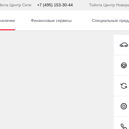
йота Центр Сити
+7 (495) 153-30-44
Тойота Центр Новор
наличии
Финансовые сервисы
Специальные пред
 автомобиля с пробег
Toyota C-HR
180 747 км
2013
·
117 941 км
o V40 Cross Country
Volvo V40 Cross Coun
13 л.с.), АКПП, бензин, полный
2 л (180 л.с.), АКПП, бензин
5 000 ₽
1 515 000 ₽