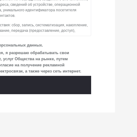
дреса, сведений об устройстве, операционной
а, уникального идентификатора посетителя
онтактов.
вия: сбор, запись, систематизация, накопление,
вание, передача (предоставление, доступ),
тво обрабатывает персональные данные
персональных данных.
взаимодействия Общества с посетителями
ия, я разрешаю обрабатывать свои
 услуг Общества на рынке, путем
огласие на получение рекламной
ицам, перечень которых размещен на сайте
росвязи, а также через сеть интернет.
и, указанной в настоящем Согласии.
учае, если это необходимо для определенной
сия на обработку по истечении 10 лет с тем,
аявления Обществу заказным почтовым
г. о. Мытищи, п. Вёшки, МКАД 84-й км,