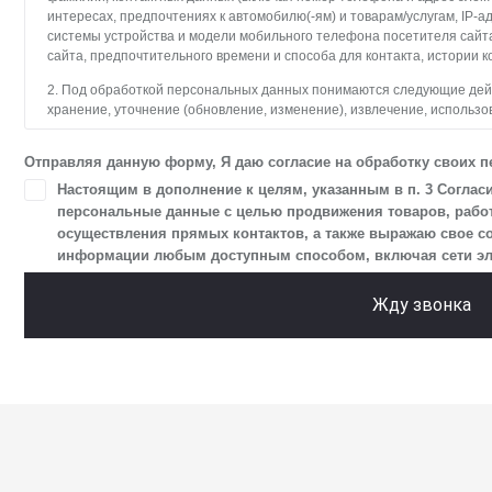
интересах, предпочтениях к автомобилю(-ям) и товарам/услугам, IP-а
системы устройства и модели мобильного телефона посетителя сайт
сайта, предпочтительного времени и способа для контакта, истории к
2. Под обработкой персональных данных понимаются следующие дейст
хранение, уточнение (обновление, изменение), извлечение, использо
блокирование, удаление, уничтожение персональных данных. Общес
с использованием средств автоматизации.
Отправляя данную форму, Я даю согласие на обработку своих 
3. Целью обработки персональных данных является осуществление 
Настоящим в дополнение к целям, указанным в п. 3 Соглас
и пользователями сайта.
персональные данные с целью продвижения товаров, работ,
осуществления прямых контактов, а также выражаю свое с
4. Я даю согласие на передачу моих персональных данных третьим л
информации любым доступным способом, включая сети элект
в разделе «Юридическая информация».
5. Данное Согласие действует до момента достижения цели обработк
Жду звонка
Я осведомлен, что Общество будет обрабатывать данные только в сл
цели, и может запросить, чтобы я продлил срок действия своего согла
чтобы гарантировать, что оно соответствует моим намерениям.
6. Согласие может быть отозвано путем направления письменного з
отправлением с описью вложения по адресу: 141031, Московская обл., 
ТПЗ «Алтуфьево», вл. 5, стр. 1.