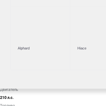
Тойота Центр Новорижский
·
+7 (495) 153-54-65
Поделиться
Комплектация
Цвет кузова
Alphard
Hiace
Коричневый
VIN
*************1529
Кузов
Внедорожник
Двигатель
210 л.с.
Топливо