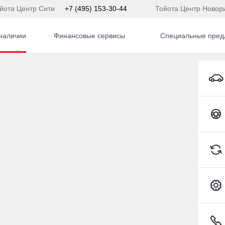
йота Центр Сити
+7 (495) 153-30-44
Тойота Центр Новор
наличии
Финансовые сервисы
Специальные пред
Volvo XC90 Внедорожник Бензин 2,5 л 210 л.с. МКПП
Toyota C-HR