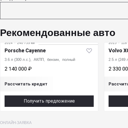
Рекомендованные авто
2014
·
240 753 км
2015
·
118 
Porsche Cayenne
Volvo X
3.6 л (300 л.с.), АКПП, бензин, полный
2.5 л (249
2 140 000 ₽
2 330 0
Рассчитать кредит
Рассчит
Получить предложение
ОНЛАЙН-ЗАЯВКА