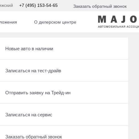
ижский
+7 (495) 153-54-65
Заказать обратный звонок
ложения
О дилерском центре
Получить консультацию по кредиту
Рассчитать кредит
Новые авто в наличии
Отправить заявку на Трейд-ин
Записаться на сервис
Записаться на тест-драйв
Записаться на сервис
Отправить заявку на Трейд-ин
Отправить заявку на Трейд-ин
Заказать обратный звонок
Заказать обратный звонок
Записаться на сервис
Заказать обратный звонок