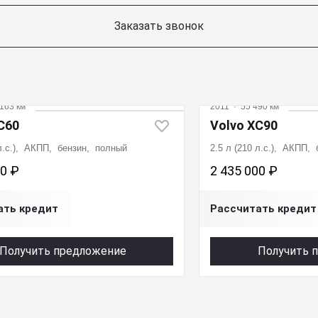
Заказать звонок
163 км
2011
·
55 490 км
C60
Volvo XC90
 л.с.), АКПП, бензин, полный
2.5 л (210 л.с.), АКПП,
00 ₽
2 435 000 ₽
ать кредит
Рассчитать кредит
Получить предложение
Получить 