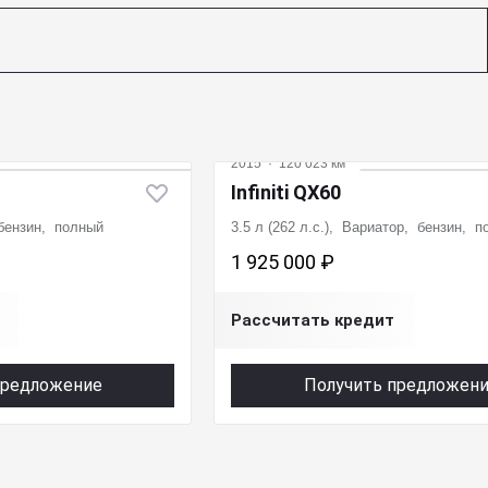
2015
·
120 023 км
Infiniti QX60
 бензин, полный
3.5 л (262 л.с.), Вариатор, бензин, 
1 925 000 ₽
Рассчитать кредит
предложение
Получить предложен