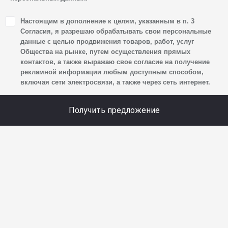
1. Настоящим я даю согласие Обществу на обработку
Настоящим в дополнение к целям, указанным в п. 3
своих персональных данных, а именно: имени, отчества,
Согласия, я разрешаю обрабатывать свои персональные
фамилии, контактных данных (включая номер телефона
данные с целью продвижения товаров, работ, услуг
Общества на рынке, путем осуществления прямых
и адрес электронной почты), адреса, сведений
контактов, а также выражаю свое согласие на получение
о впечатлениях, интересах, предпочтениях
рекламной информации любым доступным способом,
к автомобилю(-ям) и товарам/услугам, IP-адреса,
включая сети электросвязи, а также через сеть интернет.
сведений об устройстве, операционной системы
устройства и модели мобильного телефона посетителя
Получить предложение
сайта, уникального идентификатора посетителя сайта,
предпочтительного времени и способа для контакта,
истории контактов.
2. Под обработкой персональных данных понимаются
следующие действия: сбор, запись, систематизация,
накопление, хранение, уточнение (обновление,
изменение), извлечение, использование, передача
(предоставление, доступ), блокирование, удаление,
уничтожение персональных данных. Общество