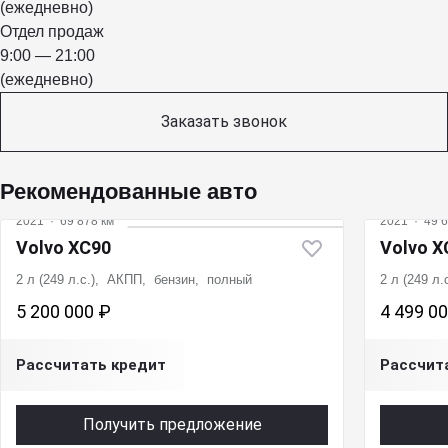
(ежедневно)
Отдел продаж
9:00 — 21:00
(ежедневно)
Заказать звонок
Рекомендованные авто
2021
·
69 878 км
2021
·
49 6
Volvo XC90
Volvo X
2 л (249 л.с.), АКПП, бензин, полный
2 л (249 л
5 200 000 ₽
4 499 0
Рассчитать кредит
Рассчит
Получить предложение