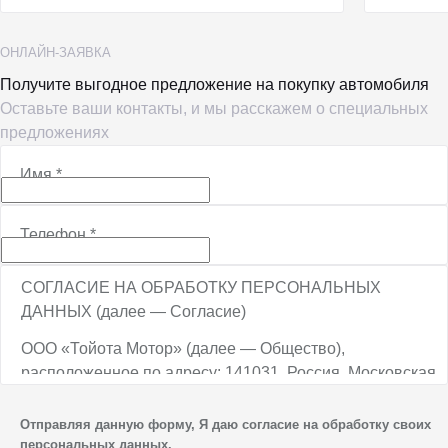
ОНЛАЙН-ЗАЯВКА
Получите выгодное предложение на покупку автомобиля
Оставьте ваши контакты, и мы расскажем о специальных
предложениях
Имя
*
Телефон
*
СОГЛАСИЕ НА ОБРАБОТКУ ПЕРСОНАЛЬНЫХ
ДАННЫХ (далее — Согласие)
ООО «Тойота Мотор» (далее — Общество),
расположенное по адресу: 141031, Россия, Московская
обл., г. о. Мытищи, п. Вёшки, МКАД, 84-й км,
ТПЗ «Алтуфьево», вл. 5, стр. 1, является оператором
Отправляя данную форму, Я даю согласие на обработку своих
персональных данных.
персональных данных.