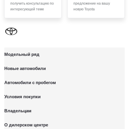
получить консультацию по
предложение на вашу
письменного заявления Обществу заказным почтовым
интересующей теме
новую Toyota
отправлением с описью вложения по адресу: 141031,
Московская обл., г. о. Мытищи, п. Вёшки, МКАД 84-й км,
ТПЗ «Алтуфьево», вл. 5, стр. 1.
Модельный ряд
Новые автомобили
Автомобили с пробегом
Условия покупки
Владельцам
О дилерском центре