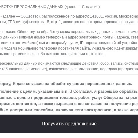
АБОТКУ ПЕРСОНАЛЬНЫХ ДАННЫХ (далее — Согласие)
(далее — Общество), расположенное по адресу: 141031, Россия, Московская о
й км, ТПЗ «Алтуфьево», вл. 5, стр. 1, является оператором персональных данн
 согласие Обществу на обработку своих персональных данных, а именно: имен
х данных (включая номер телефона и адрес электронной почты), адреса, све
ениях к автомобилю(-ям) и товарам/услугам, IP-адреса, сведений об устройс
 и модели мобильного телефона посетителя сайта, уникального идентифика
ьного времени и способа для контакта, истории контактов.
персональных данных понимаются следующие действия: сбор, запись, систем
 (обновление, изменение), извлечение, использование, передача (предостав
ление, уничтожение персональных данных. Общество обрабатывает персона
редств автоматизации.
орму, Я даю согласие на обработку своих персональных данных.
 персональных данных является осуществление взаимодействия Общества с
олнение к целям, указанным в п. 3 Согласия, я разрешаю обрабат
айта.
нные с целью продвижения товаров, работ, услуг Общества на рын
прямых контактов, а также выражаю свое согласие на получение р
на передачу моих персональных данных третьим лицам, перечень которых ра
м доступным способом, включая сети электросвязи, а также через
еская информация».
 действует до момента достижения цели обработки, указанной в настоящем С
Получить предложение
Общество будет обрабатывать данные только в случае, если это необходимо
сить, чтобы я продлил срок действия своего согласия на обработку по истечен
ь, что оно соответствует моим намерениям.