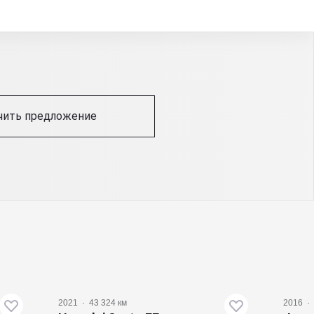
чить предложение
2021
·
43 324 км
2016
·