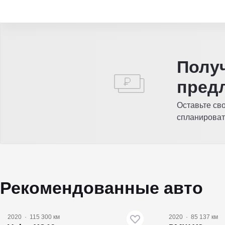
Полу
пред
Оставьте св
спланироват
Рекомендованные авто
2020
·
115 300 км
2020
·
85 137 км