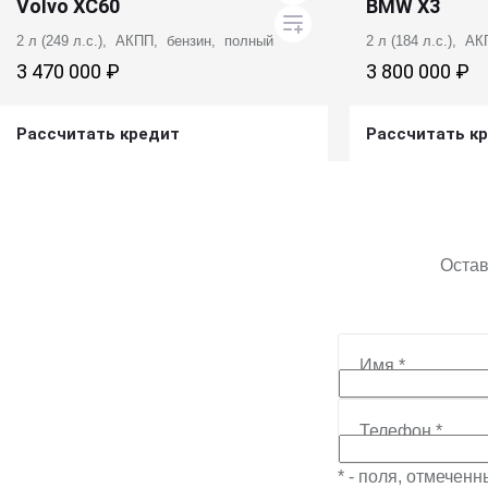
Volvo XC60
BMW X3
2 л (249 л.с.), АКПП, бензин, полный
2 л (184 л.с.), А
3 470 000 ₽
3 800 000 ₽
Рассчитать кредит
Рассчитать к
Получить предложение
Получит
Остав
Имя
*
Телефон
*
* - поля, отмечен