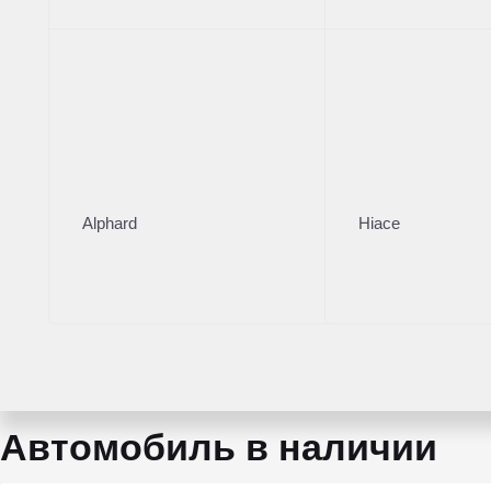
Левый
Кузов
Внедорожник
Коробка
АКПП
Мощность
254 л.с.
Alphard
Hiace
Объем двигателя
2 л
Тип топлива
Бензин
Автомобиль в наличии