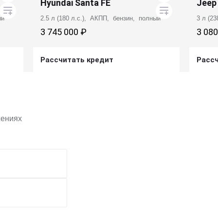
Hyundai Santa FE
Jeep
ый
2.5 л (180 л.с.), АКПП, бензин, полный
3 л (2
3 745 000 ₽
3 080
Рассчитать кредит
Расс
Получить предложение
жениях