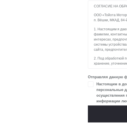
СОГЛАСИЕ НА ОБР
ООО «Тойота Мотор» 
п. Вёшки, МКАД, 84-
1. Настоящим я даю
фамилии, контактны
интересах, предпочт
системы устройства
сайта, предпочтител
2. Под обработкой 
хранение, уточнение
блокирование, уда
с использованием с
Отправляя данную ф
3. Целью обработки
Настоящим в доп
и пользователями с
персональные да
осуществления 
4. Я даю согласие 
информации любы
в разделе «Юридич
5. Данное Согласие
Я осведомлен, что 
цели, и может запро
чтобы гарантироват