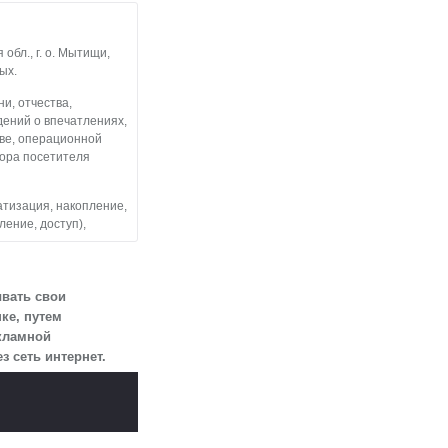
бл., г. о. Мытищи,
ых.
и, отчества,
дений о впечатлениях,
тве, операционной
тора посетителя
атизация, накопление,
ление, доступ),
льные данные
 посетителями
ывать свои
ке, путем
екламной
змещен на сайте
 сеть интернет.
огласии.
 для определенной
ии 10 лет с тем,