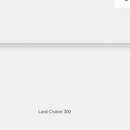
ва
Пробег
Коробка
122 658
АКПП
Fortuner
Владельцы
Кузов
1
Внедорож­ник
Характеристики
Стоимос
Цена без уч
Land Cruiser 300