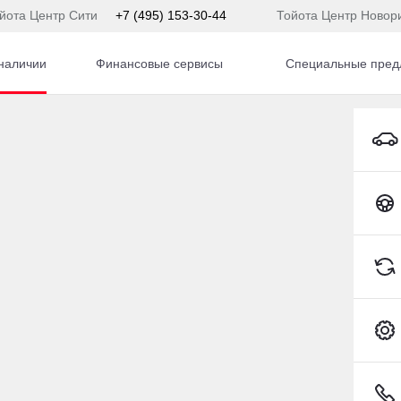
йота Центр Сити
+7 (495) 153-30-44
Тойота Центр Новор
наличии
Финансовые сервисы
Специальные пред
Volvo XC60 Внедорожник Бензин 2,0 л 254 л.с. АКПП
Toyota C-HR
5) 153-54-65