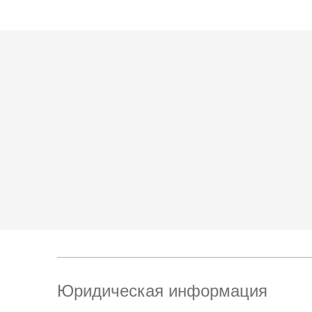
6. Согласие может 
отправлением с опис
ТПЗ «Алтуфьево», вл.
Юридическая информация