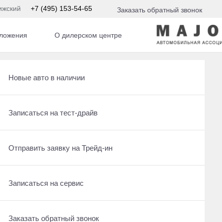
ижский
+7 (495) 153-54-65
Заказать обратный звонок
ложения
О дилерском центре
Получить консультацию по кредиту
Рассчитать кредит
Новые авто в наличии
Ещё 23 фото
3 400 000 ₽
Отправить заявку на Трейд-ин
Записаться на сервис
Записаться на тест-драйв
Получить предложение
Записаться на сервис
Отправить заявку на Трейд-ин
Отправить заявку на Трейд-ин
Заказать обратный звонок
Заказать обратный звонок
Записаться на сервис
Оставить заявку на кредит
Заказать обратный звонок