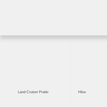
Комплектация
Год производст
Цвет кузова
2019
Белый
RAV4
Highlander
VIN
***8032
Комплектация
VIN
***8032
Цвет
Land Cruiser Prado
Hilux
Белый
Руль