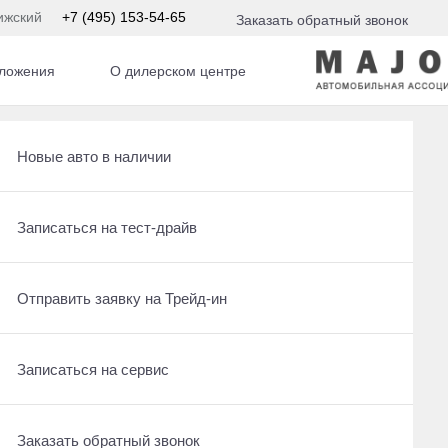
ижский
+7 (495) 153-54-65
Заказать обратный звонок
ложения
О дилерском центре
Получить консультацию по кредиту
Рассчитать кредит
Новые авто в наличии
Отправить заявку на Трейд-ин
Записаться на сервис
Записаться на тест-драйв
Записаться на сервис
Отправить заявку на Трейд-ин
Отправить заявку на Трейд-ин
Заказать обратный звонок
Заказать обратный звонок
Записаться на сервис
Заказать обратный звонок