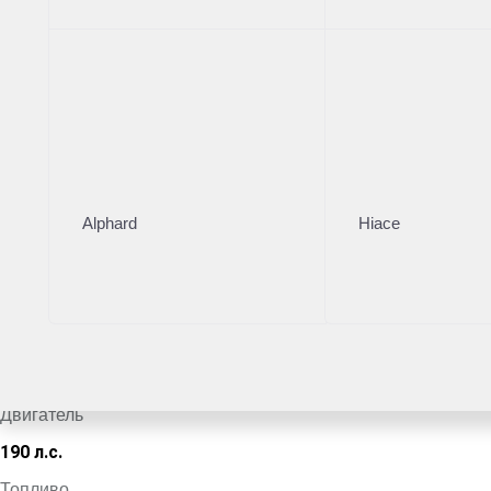
Тойота Центр Новорижский
·
+7 (495) 153-54-65
Поделиться
Комплектация
Цвет кузова
Alphard
Hiace
Белый
VIN
*************6241
Кузов
Внедорожник
Двигатель
190 л.с.
Топливо