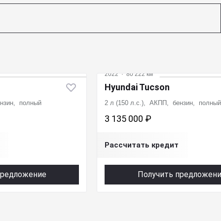
2022
·
80 222 км
Hyundai Tucson
ензин, полный
2 л (150 л.с.), АКПП, бензин, полный
3 135 000 ₽
Рассчитать кредит
предложение
Получить предложен