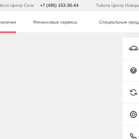
йота Центр Сити
+7 (495) 153-30-44
Тойота Центр Новор
наличии
Финансовые сервисы
Специальные пред
Volvo XC40 Внедорожник Бензин 2,0 л 190 л.с. АКПП
Toyota C-HR