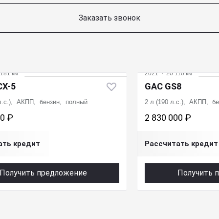
Заказать звонок
181 км
2021
·
20 110 км
CX-5
GAC GS8
 л.с.), АКПП, бензин, полный
2 л (190 л.с.), АКПП, б
00 ₽
2 830 000 ₽
ать кредит
Рассчитать кредит
Получить предложение
Получить 