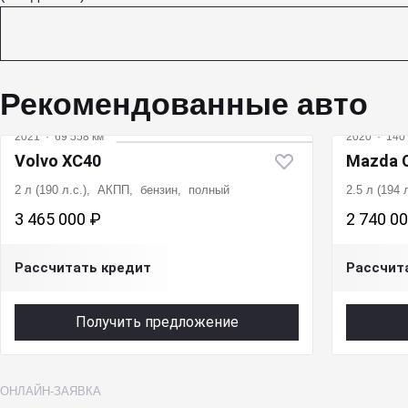
Рекомендованные авто
2021
·
69 558 км
2020
·
140 
Volvo XC40
Mazda 
2 л (190 л.с.), АКПП, бензин, полный
2.5 л (194
3 465 000 ₽
2 740 0
Рассчитать кредит
Рассчит
Получить предложение
ОНЛАЙН-ЗАЯВКА