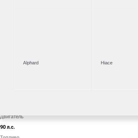
Тойота Центр Новорижский
·
+7 (495) 153-54-65
Поделиться
Комплектация
Цвет кузова
Alphard
Hiace
Белый
VIN
*************5951
Кузов
Седан
Двигатель
90 л.с.
Топливо