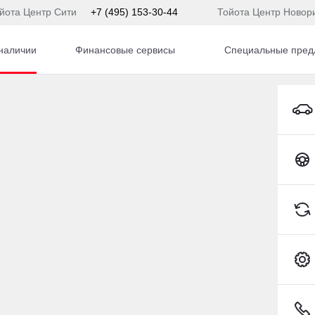
йота Центр Сити
+7 (495) 153-30-44
Тойота Центр Новор
наличии
Финансовые сервисы
Специальные пред
olo
Volkswagen Polo Седан Бензин 1,6 л 90 л.с. МКПП
Toyota C-HR