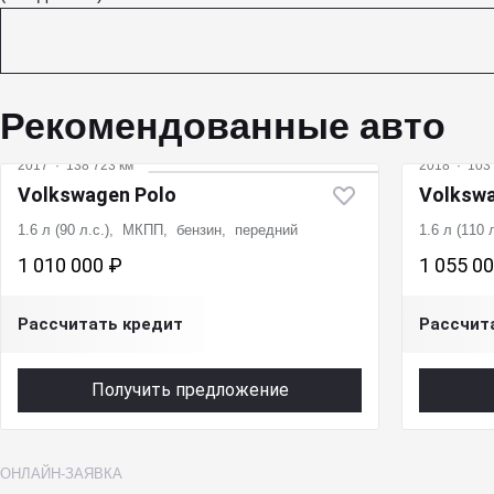
Рекомендованные авто
2017
·
138 723 км
2018
·
103 
Volkswagen Polo
Volkswa
1.6 л (90 л.с.), МКПП, бензин, передний
1.6 л (110
1 010 000 ₽
1 055 0
Рассчитать кредит
Рассчит
Получить предложение
ОНЛАЙН-ЗАЯВКА