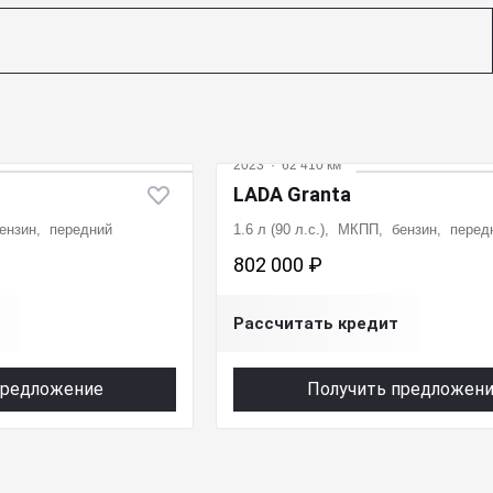
2023
·
62 410 км
LADA Granta
бензин, передний
1.6 л (90 л.с.), МКПП, бензин, перед
802 000 ₽
Рассчитать кредит
предложение
Получить предложен