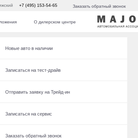
ижский
+7 (495) 153-54-65
Заказать обратный звонок
ложения
О дилерском центре
Получить консультацию по кредиту
Рассчитать кредит
Новые авто в наличии
Отправить заявку на Трейд-ин
Записаться на сервис
Записаться на тест-драйв
Записаться на сервис
Отправить заявку на Трейд-ин
Отправить заявку на Трейд-ин
Заказать обратный звонок
Заказать обратный звонок
Записаться на сервис
Заказать обратный звонок