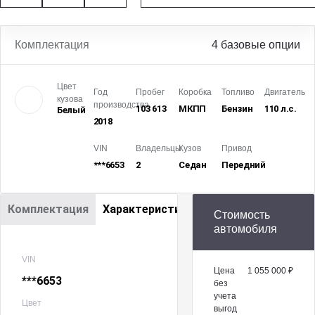
Комплектация
4 базовые опции
Цвет
Год
Пробег
Коробка
Топливо
Двигатель
кузова
производства
103 613
МКПП
Бензин
110 л.с.
Белый
2018
VIN
Владельцы
Кузов
Привод
***6653
2
Седан
Передний
Комплектация
Характеристики
Стоимость
автомобиля
VIN
Цена
1 055 000 ₽
***6653
без
учета
Цвет
выгод