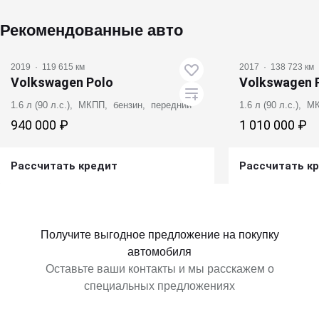
Рекомендованные авто
2019
·
119 615 км
2017
·
138 723 км
Volkswagen Polo
Volkswagen 
1.6 л (90 л.с.), МКПП, бензин, передний
1.6 л (90 л.с.), 
940 000 ₽
1 010 000 ₽
Рассчитать кредит
Рассчитать к
Получить предложение
Получит
Получите выгодное предложение на покупку
автомобиля
Оставьте ваши контакты и мы расскажем о
специальных предложениях