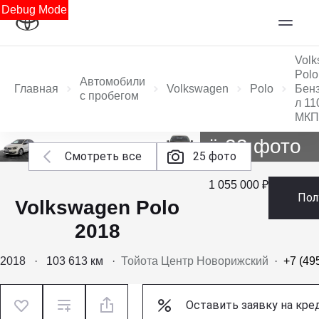
Debug Mode
Vol
Polo
Автомобили
Главная
Volkswagen
Polo
Бенз
с пробегом
л 110
МК
Ещё 23 фото
Смотреть все
25 фото
1 055 000 ₽
Пол
Volkswagen Polo
2018
2018
·
103 613 км
·
Тойота Центр Новорижский
·
+7 (49
Оставить заявку на кре