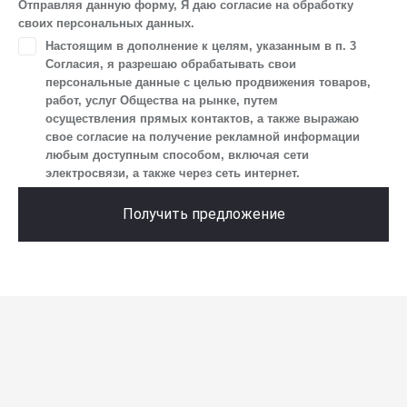
Отправляя данную форму, Я даю согласие на обработку
уникального идентификатора посетителя сайта,
своих персональных данных.
предпочтительного времени и способа для контакта, истории
Настоящим в дополнение к целям, указанным в п. 3
контактов.
Согласия, я разрешаю обрабатывать свои
2. Под обработкой персональных данных понимаются
персональные данные с целью продвижения товаров,
следующие действия: сбор, запись, систематизация,
работ, услуг Общества на рынке, путем
накопление, хранение, уточнение (обновление, изменение),
осуществления прямых контактов, а также выражаю
извлечение, использование, передача (предоставление, доступ),
свое согласие на получение рекламной информации
блокирование, удаление, уничтожение персональных данных.
любым доступным способом, включая сети
Общество обрабатывает персональные данные
электросвязи, а также через сеть интернет.
с использованием средств автоматизации.
3. Целью обработки персональных данных является
Получить предложение
осуществление взаимодействия Общества с посетителями
и пользователями сайта.
4. Я даю согласие на передачу моих персональных данных
третьим лицам, перечень которых размещен на сайте в разделе
«Юридическая информация».
5. Данное Согласие действует до момента достижения цели
обработки, указанной в настоящем Согласии. Я осведомлен,
что Общество будет обрабатывать данные только в случае, если
это необходимо для определенной цели, и может запросить,
чтобы я продлил срок действия своего согласия на обработку