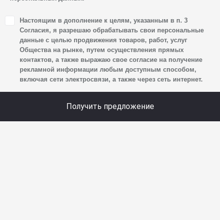
1. Настоящим я даю согласие Обществу на обработку
Настоящим в дополнение к целям, указанным в п. 3
своих персональных данных, а именно: имени, отчества,
Согласия, я разрешаю обрабатывать свои персональные
фамилии, контактных данных (включая номер телефона
данные с целью продвижения товаров, работ, услуг
Общества на рынке, путем осуществления прямых
и адрес электронной почты), адреса, сведений
контактов, а также выражаю свое согласие на получение
о впечатлениях, интересах, предпочтениях
рекламной информации любым доступным способом,
к автомобилю(-ям) и товарам/услугам, IP-адреса,
включая сети электросвязи, а также через сеть интернет.
сведений об устройстве, операционной системы
устройства и модели мобильного телефона посетителя
Получить предложение
сайта, уникального идентификатора посетителя сайта,
предпочтительного времени и способа для контакта,
истории контактов.
2. Под обработкой персональных данных понимаются
следующие действия: сбор, запись, систематизация,
накопление, хранение, уточнение (обновление,
изменение), извлечение, использование, передача
(предоставление, доступ), блокирование, удаление,
уничтожение персональных данных. Общество