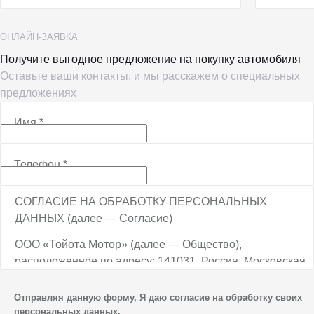
ОНЛАЙН-ЗАЯВКА
Получите выгодное предложение на покупку автомобиля
Оставьте ваши контакты, и мы расскажем о специальных
предложениях
Имя
*
Телефон
*
СОГЛАСИЕ НА ОБРАБОТКУ ПЕРСОНАЛЬНЫХ
ДАННЫХ (далее — Согласие)
ООО «Тойота Мотор» (далее — Общество),
расположенное по адресу: 141031, Россия, Московская
обл., г. о. Мытищи, п. Вёшки, МКАД, 84-й км,
ТПЗ «Алтуфьево», вл. 5, стр. 1, является оператором
Отправляя данную форму, Я даю согласие на обработку своих
персональных данных.
персональных данных.