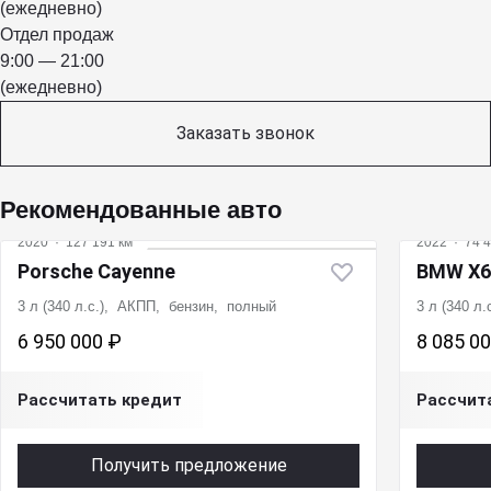
(ежедневно)
Отдел продаж
9:00 — 21:00
(ежедневно)
Заказать звонок
Рекомендованные авто
2020
·
127 191 км
2022
·
74 4
Porsche Cayenne
BMW X6
3 л (340 л.с.), АКПП, бензин, полный
3 л (340 л
6 950 000 ₽
8 085 0
Рассчитать кредит
Рассчит
Получить предложение