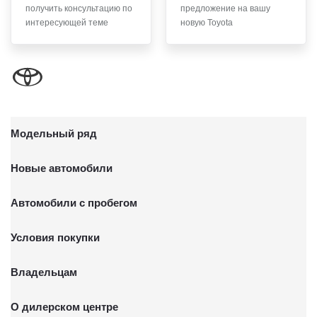
получить консультацию по
предложение на вашу
письменного заявления Обществу заказным почтовым
интересующей теме
новую Toyota
отправлением с описью вложения по адресу: 141031,
Московская обл., г. о. Мытищи, п. Вёшки, МКАД 84-й км,
ТПЗ «Алтуфьево», вл. 5, стр. 1.
Модельный ряд
Новые автомобили
Автомобили с пробегом
Условия покупки
Владельцам
О дилерском центре