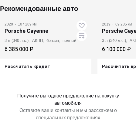
Рекомендованные авто
2020
·
107 289 км
2019
·
69 285 км
Porsche Cayenne
Porsche Cay
3 л (340 л.с.), АКПП, бензин, полный
3 л (340 л.с.), А
6 385 000 ₽
6 100 000 ₽
Рассчитать кредит
Рассчитать к
Получить предложение
Получит
Получите выгодное предложение на покупку
автомобиля
Оставьте ваши контакты и мы расскажем о
специальных предложениях