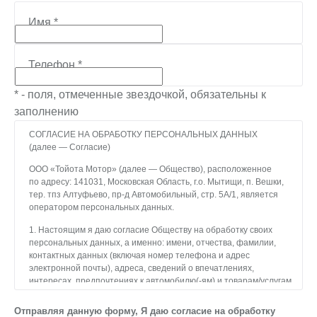
Имя
*
Телефон
*
* - поля, отмеченные звездочкой, обязательны к
заполнению
СОГЛАСИЕ НА ОБРАБОТКУ ПЕРСОНАЛЬНЫХ ДАННЫХ
(далее — Согласие)
ООО «Тойота Мотор» (далее — Общество), расположенное
по адресу: 141031, Московская Область, г.о. Мытищи, п. Вешки,
тер. тпз Алтуфьево, пр-д Автомобильный, стр. 5А/1, является
оператором персональных данных.
1. Настоящим я даю согласие Обществу на обработку своих
персональных данных, а именно: имени, отчества, фамилии,
контактных данных (включая номер телефона и адрес
электронной почты), адреса, сведений о впечатлениях,
интересах, предпочтениях к автомобилю(-ям) и товарам/услугам,
IP-адреса, сведений об устройстве, операционной системы
устройства и модели мобильного телефона посетителя сайта,
Отправляя данную форму, Я даю согласие на обработку