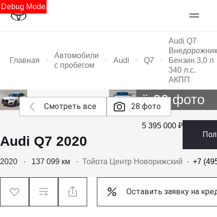
Debug Mode
Audi Q7
Внедорожни
Автомобили
Главная
Audi
Q7
Бензин 3,0 л
с пробегом
340 л.с.
АКПП
Ещё 26 фото
Смотреть все
28 фото
5 395 000 ₽
Пол
Audi Q7 2020
2020
·
137 099 км
·
Тойота Центр Новорижский
·
+7 (49
Оставить заявку на кре