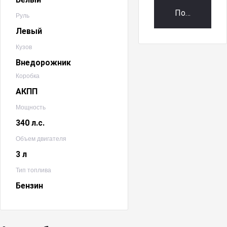
Получить пр
Руль
Левый
Кузов
Внедорожник
Коробка
АКПП
Мощность
340 л.с.
Объем двигателя
3 л
Тип топлива
Бензин