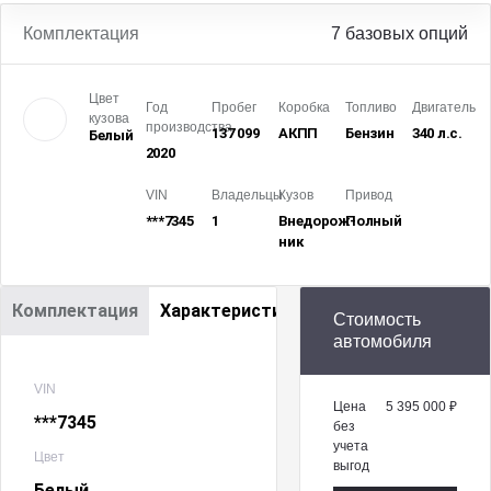
Комплектация
7 базовых опций
Цвет
Год
Пробег
Коробка
Топливо
Двигатель
кузова
производства
137 099
АКПП
Бензин
340 л.с.
Белый
2020
VIN
Владельцы
Кузов
Привод
***7345
1
Внедорож­
Полный
ник
Комплектация
Характеристики
Стоимость
автомобиля
VIN
Цена
5 395 000 ₽
***7345
без
учета
Цвет
выгод
Белый