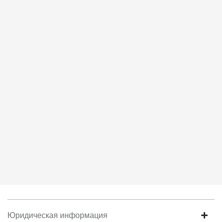
соответствует моим намерениям.
6. Согласие может быть отозвано путем направления
письменного заявления Обществу заказным почтовым
отправлением с описью вложения по адресу: 141031, Московская
Область, г.о. Мытищи, п. Вешки, тер. тпз Алтуфьево, пр-д
Автомобильный, стр. 5А/1.
Юридическая информация