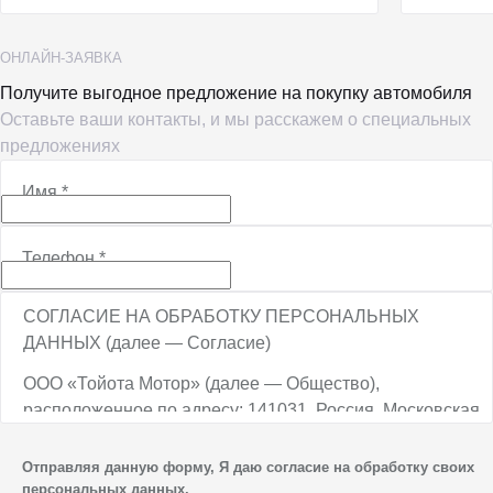
ОНЛАЙН-ЗАЯВКА
Получите выгодное предложение на покупку автомобиля
Оставьте ваши контакты, и мы расскажем о специальных
предложениях
Имя
*
Телефон
*
СОГЛАСИЕ НА ОБРАБОТКУ ПЕРСОНАЛЬНЫХ
ДАННЫХ (далее — Согласие)
ООО «Тойота Мотор» (далее — Общество),
расположенное по адресу: 141031, Россия, Московская
обл., г. о. Мытищи, п. Вёшки, МКАД, 84-й км,
ТПЗ «Алтуфьево», вл. 5, стр. 1, является оператором
Отправляя данную форму, Я даю согласие на обработку своих
персональных данных.
персональных данных.