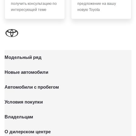
получить консультацию по
предложение на вашу
письменного заявления Обществу заказным почтовым
интересующей теме
новую Toyota
отправлением с описью вложения по адресу: 141031,
Московская обл., г. о. Мытищи, п. Вёшки, МКАД 84-й км,
ТПЗ «Алтуфьево», вл. 5, стр. 1.
Модельный ряд
Новые автомобили
Автомобили с пробегом
Условия покупки
Владельцам
О дилерском центре