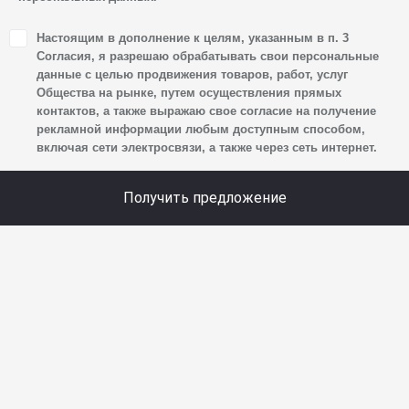
1. Настоящим я даю согласие Обществу на обработку
Настоящим в дополнение к целям, указанным в п. 3
своих персональных данных, а именно: имени, отчества,
Согласия, я разрешаю обрабатывать свои персональные
фамилии, контактных данных (включая номер телефона
данные с целью продвижения товаров, работ, услуг
Общества на рынке, путем осуществления прямых
и адрес электронной почты), адреса, сведений
контактов, а также выражаю свое согласие на получение
о впечатлениях, интересах, предпочтениях
рекламной информации любым доступным способом,
к автомобилю(-ям) и товарам/услугам, IP-адреса,
включая сети электросвязи, а также через сеть интернет.
сведений об устройстве, операционной системы
устройства и модели мобильного телефона посетителя
Получить предложение
сайта, уникального идентификатора посетителя сайта,
предпочтительного времени и способа для контакта,
истории контактов.
2. Под обработкой персональных данных понимаются
следующие действия: сбор, запись, систематизация,
накопление, хранение, уточнение (обновление,
изменение), извлечение, использование, передача
(предоставление, доступ), блокирование, удаление,
уничтожение персональных данных. Общество