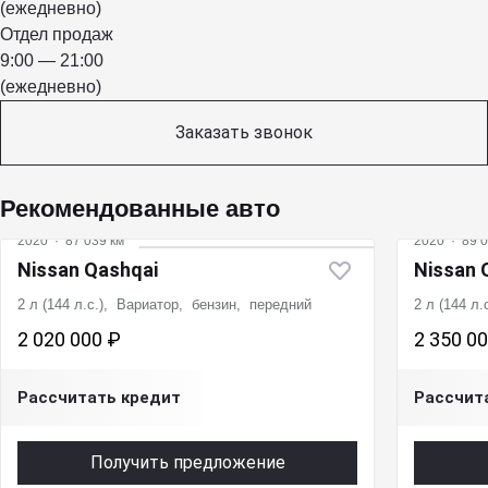
(ежедневно)
Отдел продаж
9:00 — 21:00
(ежедневно)
Заказать звонок
Рекомендованные авто
2020
·
87 039 км
2020
·
89 0
Nissan Qashqai
Nissan 
2 л (144 л.с.), Вариатор, бензин, передний
2 л (144 л
2 020 000 ₽
2 350 0
Рассчитать кредит
Рассчит
Получить предложение