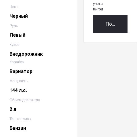
учета
Цвет
выгод
Черный
Получить пр
Руль
Левый
Кузов
Внедорожник
Коробка
Вариатор
Мощность
144 л.с.
Объем двигателя
2 л
Тип топлива
Бензин