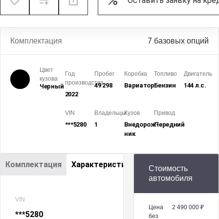
Оставить заявку на кре
Комплектация
7 базовых опций
Цвет
Год
Пробег
Коробка
Топливо
Двигатель
кузова
производства
49 298
Вариатор
Бензин
144 л.с.
Черный
2022
VIN
Владельцы
Кузов
Привод
***5280
1
Внедорож­
Передний
ник
Комплектация
Характеристики
Стоимость
автомобиля
VIN
Цена
2 490 000 ₽
***5280
без