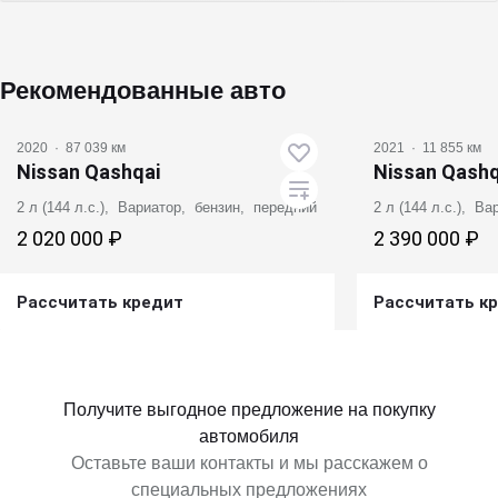
Рекомендованные авто
2020
·
87 039 км
2021
·
11 855 км
Nissan Qashqai
Nissan Qashq
2 л (144 л.с.), Вариатор, бензин, передний
2 л (144 л.с.), В
2 020 000 ₽
2 390 000 ₽
Рассчитать кредит
Рассчитать к
Получить предложение
Получит
Получите выгодное предложение на покупку
автомобиля
Оставьте ваши контакты и мы расскажем о
специальных предложениях