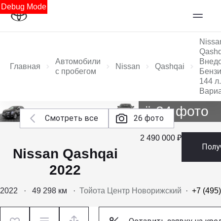
Debug Mode
Nissa
Qashq
Автомобили
Внед
Главная
Nissan
Qashqai
с пробегом
Бензи
144 л.
Вари
Ещё 24 фото
Смотреть все
26 фото
2 490 000 ₽
Полу
Nissan Qashqai
2022
2022
·
49 298 км
·
Тойота Центр Новорижский
·
+7 (495