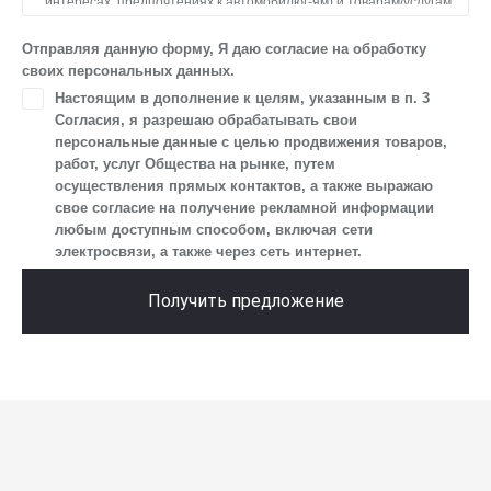
интересах, предпочтениях к автомобилю(-ям) и товарам/услугам,
IP-адреса, сведений об устройстве, операционной системы
устройства и модели мобильного телефона посетителя сайта,
Отправляя данную форму, Я даю согласие на обработку
уникального идентификатора посетителя сайта,
своих персональных данных.
предпочтительного времени и способа для контакта, истории
Настоящим в дополнение к целям, указанным в п. 3
контактов.
Согласия, я разрешаю обрабатывать свои
2. Под обработкой персональных данных понимаются
персональные данные с целью продвижения товаров,
следующие действия: сбор, запись, систематизация,
работ, услуг Общества на рынке, путем
накопление, хранение, уточнение (обновление, изменение),
осуществления прямых контактов, а также выражаю
извлечение, использование, передача (предоставление, доступ),
свое согласие на получение рекламной информации
блокирование, удаление, уничтожение персональных данных.
любым доступным способом, включая сети
Общество обрабатывает персональные данные
электросвязи, а также через сеть интернет.
с использованием средств автоматизации.
3. Целью обработки персональных данных является
Получить предложение
осуществление взаимодействия Общества с посетителями
и пользователями сайта.
4. Я даю согласие на передачу моих персональных данных
третьим лицам, перечень которых размещен на сайте в разделе
«Юридическая информация».
5. Данное Согласие действует до момента достижения цели
обработки, указанной в настоящем Согласии. Я осведомлен,
что Общество будет обрабатывать данные только в случае, если