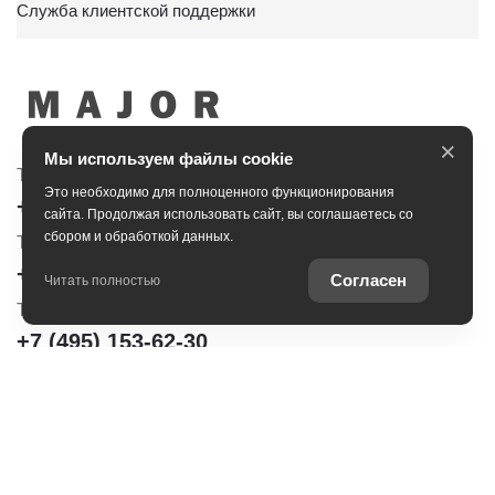
Служба клиентской поддержки
×
Мы используем файлы cookie
Тойота Центр Сити
Тойота Центр Новорижский
Это необходимо для полноценного функционирования
+7 (495) 153-30-44
+7 (495) 153-54-65
сайта. Продолжая использовать сайт, вы соглашаетесь со
сбором и обработкой данных.
Тойота Центр Сокольники
+7 (495) 172-04-83
Согласен
Читать полностью
Тойота Центр Шереметьево
+7 (495) 153-62-30