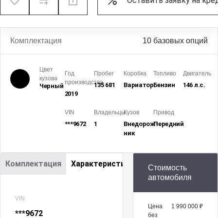
Оставить заявку на кре
Комплектация
10 базовых опций
Цвет
Год
Пробег
Коробка
Топливо
Двигатель
кузова
производства
135 681
Вариатор
Бензин
146 л.с.
Черный
2019
VIN
Владельцы
Кузов
Привод
***9672
1
Внедорож­
Передний
ник
Комплектация
Характеристики
Стоимость
автомобиля
VIN
Цена
1 990 000 ₽
***9672
без