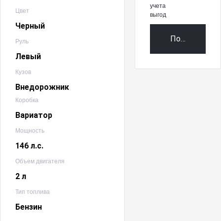
учета
Цвет
выгод
Черный
Получить пр
Руль
Левый
Кузов
Внедорожник
Коробка
Вариатор
Мощность
146 л.с.
Объем двигателя
2 л
Тип топлива
Бензин