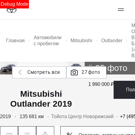
Debug Mode
M
O
Автомобили
В
Главная
Mitsubishi
Outlander
с пробегом
Б
1
В
Ещё 25 фото
Смотреть все
27 фото
1 990 000 ₽
Пол
Mitsubishi
Outlander 2019
2019
·
135 681 км
·
Тойота Центр Новорижский
·
+7 (49