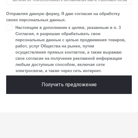
интересах, предпочтениях к автомобилю(-ям) и товарам/услугам,
IP-адреса, сведений об устройстве, операционной системы
устройства и модели мобильного телефона посетителя сайта,
Отправляя данную форму, Я даю согласие на обработку
уникального идентификатора посетителя сайта,
своих персональных данных.
предпочтительного времени и способа для контакта, истории
Настоящим в дополнение к целям, указанным в п. 3
контактов.
Согласия, я разрешаю обрабатывать свои
2. Под обработкой персональных данных понимаются
персональные данные с целью продвижения товаров,
следующие действия: сбор, запись, систематизация,
работ, услуг Общества на рынке, путем
накопление, хранение, уточнение (обновление, изменение),
осуществления прямых контактов, а также выражаю
извлечение, использование, передача (предоставление, доступ),
свое согласие на получение рекламной информации
блокирование, удаление, уничтожение персональных данных.
любым доступным способом, включая сети
Общество обрабатывает персональные данные
электросвязи, а также через сеть интернет.
с использованием средств автоматизации.
3. Целью обработки персональных данных является
Получить предложение
осуществление взаимодействия Общества с посетителями
и пользователями сайта.
4. Я даю согласие на передачу моих персональных данных
третьим лицам, перечень которых размещен на сайте в разделе
«Юридическая информация».
5. Данное Согласие действует до момента достижения цели
обработки, указанной в настоящем Согласии. Я осведомлен,
что Общество будет обрабатывать данные только в случае, если