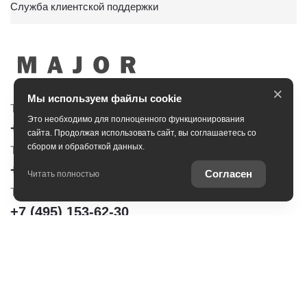
Служба клиентской поддержки
×
Мы используем файлы cookie
Тойота Центр Сити
Тойота Центр Новорижский
Это необходимо для полноценного функционирования
+7 (495) 153-30-44
+7 (495) 153-54-65
сайта. Продолжая использовать сайт, вы соглашаетесь со
сбором и обработкой данных.
Тойота Центр Сокольники
+7 (495) 172-04-83
Согласен
Читать полностью
Тойота Центр Шереметьево
+7 (495) 153-62-30