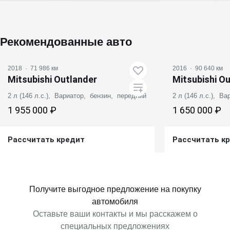
Рекомендованные авто
2018
·
71 986 км
2016
·
90 640 км
Mitsubishi Outlander
Mitsubishi O
2 л (146 л.с.), Вариатор, бензин, передний
2 л (146 л.с.), В
1 955 000 ₽
1 650 000 ₽
Рассчитать кредит
Рассчитать к
Получить предложение
Получит
Получите выгодное предложение на покупку
автомобиля
Оставьте ваши контакты и мы расскажем о
специальных предложениях