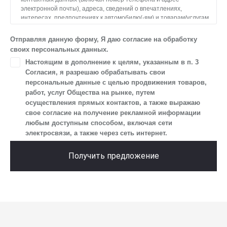
электронной почты), адреса, сведений о впечатлениях,
интересах, предпочтениях к автомобилю(-ям) и товарам/услугам,
IP-адреса, сведений об устройстве, операционной системы
устройства и модели мобильного телефона посетителя сайта,
Отправляя данную форму, Я даю согласие на обработку
уникального идентификатора посетителя сайта,
своих персональных данных.
предпочтительного времени и способа для контакта, истории
Настоящим в дополнение к целям, указанным в п. 3
контактов.
Согласия, я разрешаю обрабатывать свои
2. Под обработкой персональных данных понимаются
персональные данные с целью продвижения товаров,
следующие действия: сбор, запись, систематизация,
работ, услуг Общества на рынке, путем
накопление, хранение, уточнение (обновление, изменение),
осуществления прямых контактов, а также выражаю
извлечение, использование, передача (предоставление, доступ),
свое согласие на получение рекламной информации
блокирование, удаление, уничтожение персональных данных.
любым доступным способом, включая сети
Общество обрабатывает персональные данные
электросвязи, а также через сеть интернет.
с использованием средств автоматизации.
3. Целью обработки персональных данных является
Получить предложение
осуществление взаимодействия Общества с посетителями
и пользователями сайта.
4. Я даю согласие на передачу моих персональных данных
третьим лицам, перечень которых размещен на сайте в разделе
«Юридическая информация».
5. Данное Согласие действует до момента достижения цели