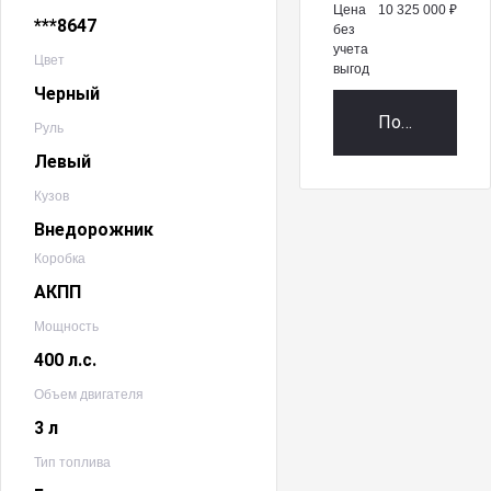
Цена
10 325 000 ₽
***8647
без
учета
Цвет
выгод
Черный
Получить пр
Руль
Левый
Кузов
Внедорожник
Коробка
АКПП
Мощность
400 л.с.
Объем двигателя
3 л
Тип топлива