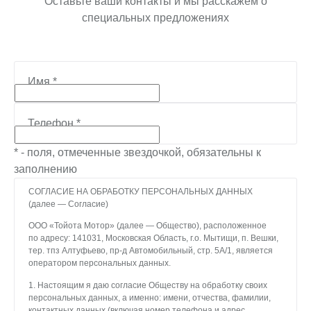
Оставьте ваши контакты и мы расскажем о
специальных предложениях
Имя
*
Телефон
*
* - поля, отмеченные звездочкой, обязательны к
заполнению
СОГЛАСИЕ НА ОБРАБОТКУ ПЕРСОНАЛЬНЫХ ДАННЫХ
(далее — Согласие)
ООО «Тойота Мотор» (далее — Общество), расположенное
по адресу: 141031, Московская Область, г.о. Мытищи, п. Вешки,
тер. тпз Алтуфьево, пр-д Автомобильный, стр. 5А/1, является
оператором персональных данных.
1. Настоящим я даю согласие Обществу на обработку своих
персональных данных, а именно: имени, отчества, фамилии,
контактных данных (включая номер телефона и адрес