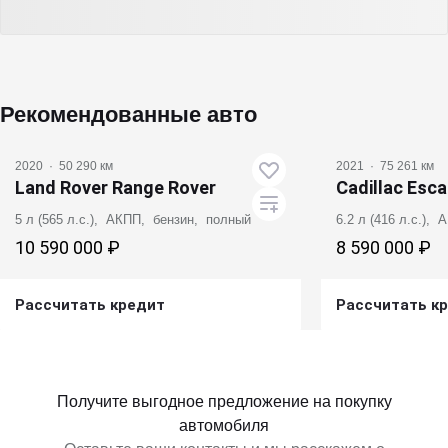
Рекомендованные авто
2020
·
50 290 км
2021
·
75 261 км
Land Rover Range Rover
Cadillac Esc
5 л (565 л.с.), АКПП, бензин, полный
6.2 л (416 л.с.),
10 590 000 ₽
8 590 000 ₽
Рассчитать кредит
Рассчитать к
Получить предложение
Получит
Получите выгодное предложение на покупку
автомобиля