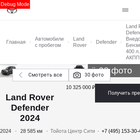
Debug Mode
Land 
Defen
Автомобили
Land
Внед
Главная
Defender
с пробегом
Rover
Бензи
400 л.
АКПП
Ещё 28 фото
Смотреть все
30 фото
10 325 000 ₽
Получить пр
Land Rover
Defender
2024
2024
·
28 585 км
·
Тойота Центр Сити
·
+7 (495) 153-30-