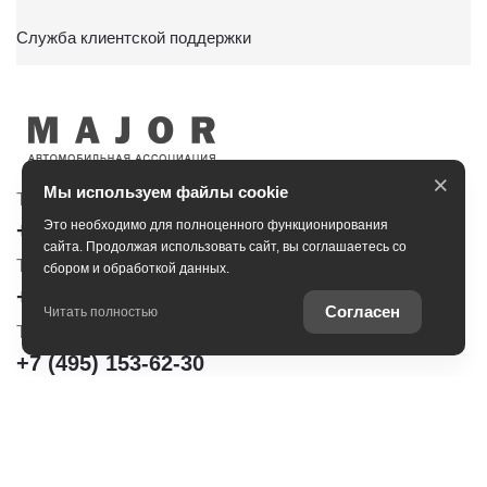
Служба клиентской поддержки
×
Мы используем файлы cookie
Тойота Центр Сити
Тойота Центр Новорижский
Это необходимо для полноценного функционирования
+7 (495) 153-30-44
+7 (495) 153-54-65
сайта. Продолжая использовать сайт, вы соглашаетесь со
Тойота Центр Сокольники
сбором и обработкой данных.
+7 (495) 172-04-83
Согласен
Читать полностью
Тойота Центр Шереметьево
+7 (495) 153-62-30