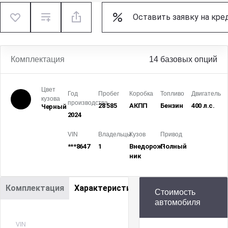
Оставить заявку на кре
Комплектация
14 базовых опций
Цвет
Год
Пробег
Коробка
Топливо
Двигатель
кузова
производства
28 585
АКПП
Бензин
400 л.с.
Черный
2024
VIN
Владельцы
Кузов
Привод
***8647
1
Внедорож­
Полный
ник
Комплектация
Характеристики
Стоимость
автомобиля
VIN