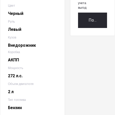
учета
Цвет
выгод
Черный
Получить пр
Руль
Левый
Кузов
Внедорожник
Коробка
АКПП
Мощность
272 л.с.
Объем двигателя
2 л
Тип топлива
Бензин