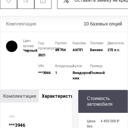
Оставить заявку на кре
Комплектация
10 базовых опций
Цвет
Год
Пробег
Коробка
Топливо
Двигатель
кузова
производства
88 754
АКПП
Бензин
272 л.с.
Черный
2021
VIN
Владельцы
Кузов
Привод
***3946
1
Внедорож­
Полный
ник
Комплектация
Характеристики
Стоимость
автомобиля
VIN
Цена
4 450 000 ₽
***3946
без