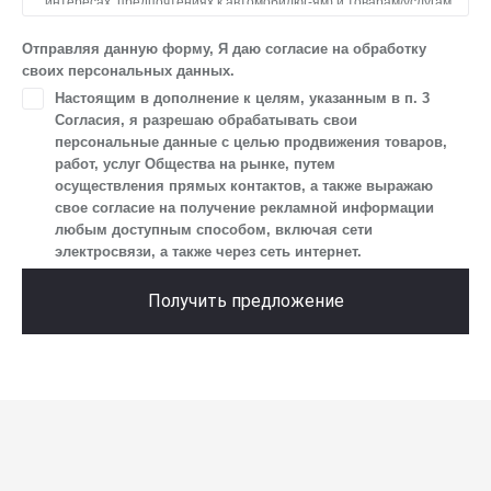
интересах, предпочтениях к автомобилю(-ям) и товарам/услугам,
IP-адреса, сведений об устройстве, операционной системы
устройства и модели мобильного телефона посетителя сайта,
Отправляя данную форму, Я даю согласие на обработку
уникального идентификатора посетителя сайта,
своих персональных данных.
предпочтительного времени и способа для контакта, истории
Настоящим в дополнение к целям, указанным в п. 3
контактов.
Согласия, я разрешаю обрабатывать свои
2. Под обработкой персональных данных понимаются
персональные данные с целью продвижения товаров,
следующие действия: сбор, запись, систематизация,
работ, услуг Общества на рынке, путем
накопление, хранение, уточнение (обновление, изменение),
осуществления прямых контактов, а также выражаю
извлечение, использование, передача (предоставление, доступ),
свое согласие на получение рекламной информации
блокирование, удаление, уничтожение персональных данных.
любым доступным способом, включая сети
Общество обрабатывает персональные данные
электросвязи, а также через сеть интернет.
с использованием средств автоматизации.
3. Целью обработки персональных данных является
Получить предложение
осуществление взаимодействия Общества с посетителями
и пользователями сайта.
4. Я даю согласие на передачу моих персональных данных
третьим лицам, перечень которых размещен на сайте в разделе
«Юридическая информация».
5. Данное Согласие действует до момента достижения цели
обработки, указанной в настоящем Согласии. Я осведомлен,
что Общество будет обрабатывать данные только в случае, если