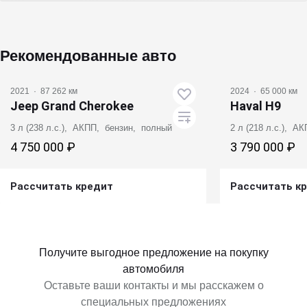
Рекомендованные авто
2021
·
87 262 км
2024
·
65 000 км
Jeep Grand Cherokee
Haval H9
3 л (238 л.с.), АКПП, бензин, полный
2 л (218 л.с.), А
4 750 000 ₽
3 790 000 ₽
Рассчитать кредит
Рассчитать к
Получить предложение
Получит
Получите выгодное предложение на покупку
автомобиля
Оставьте ваши контакты и мы расскажем о
специальных предложениях