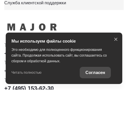
Служба клиентской поддержки
×
Мы используем файлы cookie
Тойота Центр Сити
Тойота Центр Новорижский
Это необходимо для полноценного функционирования
+7 (495) 153-30-44
+7 (495) 153-54-65
сайта. Продолжая использовать сайт, вы соглашаетесь со
сбором и обработкой данных.
Тойота Центр Сокольники
+7 (495) 172-04-83
Согласен
Читать полностью
Тойота Центр Шереметьево
+7 (495) 153-62-30