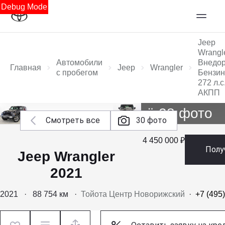
Debug Mode
Jeep
Wrangl
Автомобили
Внедо
Главная
Jeep
Wrangler
с пробегом
Бензин
272 л.с
АКПП
Ещё 28 фото
Смотреть все
30 фото
4 450 000 ₽
Полу
Jeep Wrangler
2021
2021
·
88 754 км
·
Тойота Центр Новорижский
·
+7 (495