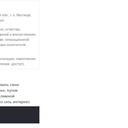
бл., г. о. Мытищи,
ых.
и, отчества,
дений о впечатлениях,
тве, операционной
тора посетителя
атизация, накопление,
ление, доступ),
льные данные
 посетителями
ывать свои
ке, путем
екламной
змещен на сайте
 сеть интернет.
огласии.
 для определенной
ии 10 лет с тем,