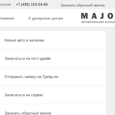
ижский
+7 (495) 153-54-65
Заказать обратный звонок
ложения
О дилерском центре
Получить консультацию по кредиту
Рассчитать кредит
Новые авто в наличии
Ещё 24 фото
2 270 000 ₽
Отправить заявку на Трейд-ин
Записаться на сервис
Записаться на тест-драйв
Получить предложение
Записаться на сервис
Отправить заявку на Трейд-ин
Отправить заявку на Трейд-ин
Заказать обратный звонок
Заказать обратный звонок
Записаться на сервис
Оставить заявку на кредит
Заказать обратный звонок