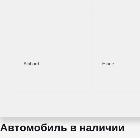
Левый
Кузов
Внедорожник
Коробка
АКПП
Мощность
184 л.с.
Alphard
Hiace
Объем двигателя
2.4 л
Тип топлива
Бензин
Автомобиль в наличии