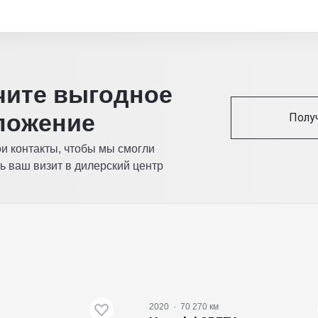
читe выгодное
ложение
Полу
ои контакты, чтобы мы смогли
ь ваш визит в дилерский центр
2020
·
70 270 км