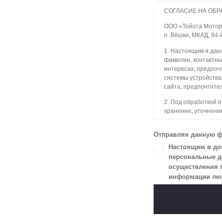
СОГЛАСИЕ НА ОБР
ООО «Тойота Мотор» 
п. Вёшки, МКАД, 84-
1. Настоящим я даю
фамилии, контактны
интересах, предпочт
системы устройства
сайта, предпочтител
2. Под обработкой 
хранение, уточнение
блокирование, уда
с использованием с
Отправляя данную ф
3. Целью обработки
Настоящим в доп
и пользователями с
персональные да
осуществления 
4. Я даю согласие 
информации любы
в разделе «Юридич
5. Данное Согласие
Я осведомлен, что 
цели, и может запро
чтобы гарантироват