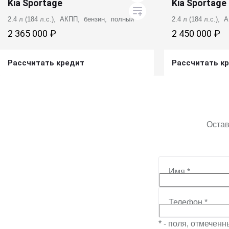
Kia Sportage
Kia Sportage
2.4 л (184 л.с.), АКПП, бензин, полный
2.4 л (184 л.с.),
2 365 000 ₽
2 450 000 ₽
Рассчитать кредит
Рассчитать к
Получить предложение
Получит
Остав
Имя
*
Телефон
*
* - поля, отмечен