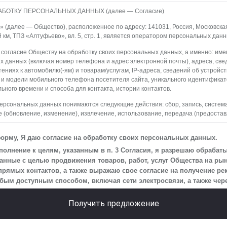
АБОТКУ ПЕРСОНАЛЬНЫХ ДАННЫХ (далее — Согласие)
(далее — Общество), расположенное по адресу: 141031, Россия, Московская о
й км, ТПЗ «Алтуфьево», вл. 5, стр. 1, является оператором персональных данн
 согласие Обществу на обработку своих персональных данных, а именно: имен
х данных (включая номер телефона и адрес электронной почты), адреса, све
ениях к автомобилю(-ям) и товарам/услугам, IP-адреса, сведений об устройс
 и модели мобильного телефона посетителя сайта, уникального идентифика
ьного времени и способа для контакта, истории контактов.
персональных данных понимаются следующие действия: сбор, запись, систем
 (обновление, изменение), извлечение, использование, передача (предостав
ление, уничтожение персональных данных. Общество обрабатывает персона
редств автоматизации.
орму, Я даю согласие на обработку своих персональных данных.
 персональных данных является осуществление взаимодействия Общества с
олнение к целям, указанным в п. 3 Согласия, я разрешаю обрабат
айта.
нные с целью продвижения товаров, работ, услуг Общества на рын
прямых контактов, а также выражаю свое согласие на получение р
на передачу моих персональных данных третьим лицам, перечень которых ра
м доступным способом, включая сети электросвязи, а также через
еская информация».
 действует до момента достижения цели обработки, указанной в настоящем С
Получить предложение
Общество будет обрабатывать данные только в случае, если это необходимо
сить, чтобы я продлил срок действия своего согласия на обработку по истечен
ь, что оно соответствует моим намерениям.