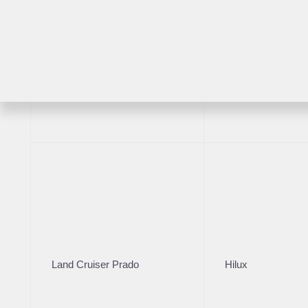
Комплектация
Год производст
Цвет кузова
2020
Белый
RAV4
Highlander
VIN
***6662
Комплектация
VIN
***6662
Цвет
Land Cruiser Prado
Hilux
Белый
Руль