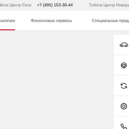
йота Центр Сити
+7 (495) 153-30-44
Тойота Центр Новор
наличии
Финансовые сервисы
Специальные пред
Kia Sportage Внедорожник Бензин 2,4 л 184 л.с. АКПП
Toyota C-HR
) 153-54-65