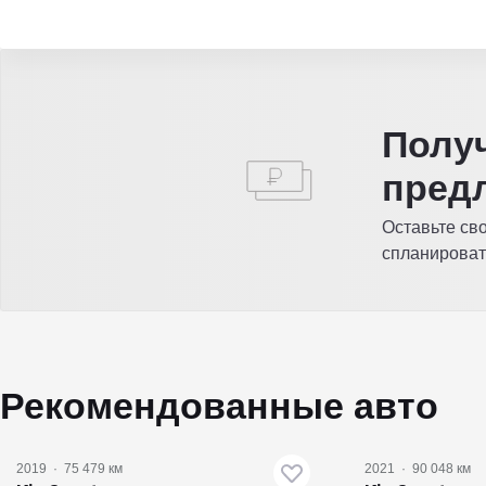
Полу
пред
Оставьте св
спланироват
Рекомендованные авто
2019
·
75 479 км
2021
·
90 048 км