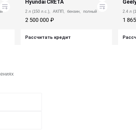
Hyundai CRETA
Geely
ый
2 л (150 л.с.), АКПП, бензин, полный
2.4 л 
2 500 000 ₽
1 865
Рассчитать кредит
Расс
Получить предложение
жениях