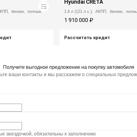
Hyundai CRETA
 АКПП, бензин, полный
1.6 л (121 л.с.), АКПП, бензин, полн
1 910 000 ₽
редит
Рассчитать кредит
ь предложение
Получить предложение
Получите выгодное предложение на покупку автомобиля
ьте ваши контакты и мы расскажем о специальных предло
ные звездочкой, обязательны к заполнению