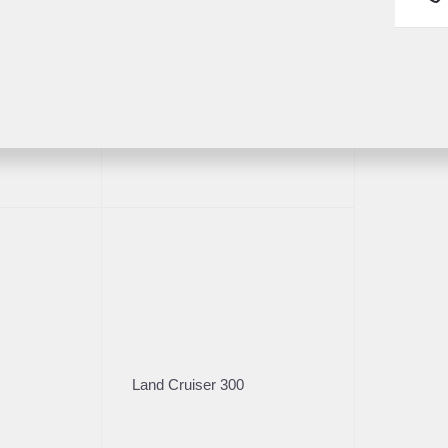
ва
Пробег
Коробка
93 790
АКПП
Fortuner
Владельцы
Кузов
3
Внедорож­ник
Характеристики
Стоимос
Цена без уч
Land Cruiser 300