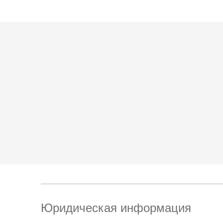
6. Согласие может 
отправлением с опис
ТПЗ «Алтуфьево», вл.
Юридическая информация