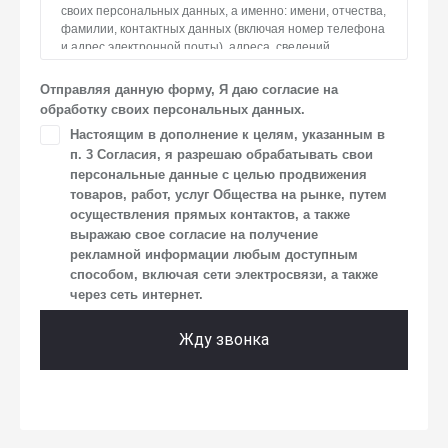
своих персональных данных, а именно: имени, отчества,
фамилии, контактных данных (включая номер телефона
и адрес электронной почты), адреса, сведений
о впечатлениях, интересах, предпочтениях
к автомобилю(-ям) и товарам/услугам, IP-адреса, сведений
Отправляя данную форму, Я даю согласие на
об устройстве, операционной системы устройства
обработку своих персональных данных.
и модели мобильного телефона посетителя сайта,
Настоящим в дополнение к целям, указанным в
уникального идентификатора посетителя сайта,
п. 3 Согласия, я разрешаю обрабатывать свои
предпочтительного времени и способа для контакта,
истории контактов.
персональные данные с целью продвижения
товаров, работ, услуг Общества на рынке, путем
2. Под обработкой персональных данных понимаются
осуществления прямых контактов, а также
следующие действия: сбор, запись, систематизация,
выражаю свое согласие на получение
накопление, хранение, уточнение (обновление,
рекламной информации любым доступным
изменение), извлечение, использование, передача
способом, включая сети электросвязи, а также
(предоставление, доступ), блокирование, удаление,
через сеть интернет.
уничтожение персональных данных. Общество
обрабатывает персональные данные с использованием
средств автоматизации.
Жду звонка
3. Целью обработки персональных данных является
осуществление взаимодействия Общества
с посетителями и пользователями сайта.
4. Я даю согласие на передачу моих персональных
данных третьим лицам, перечень которых размещен