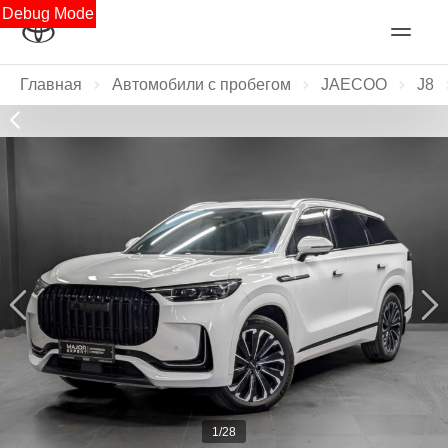
Debug Mode
Главная
Автомобили с пробегом
JAECOO
J8
1/28