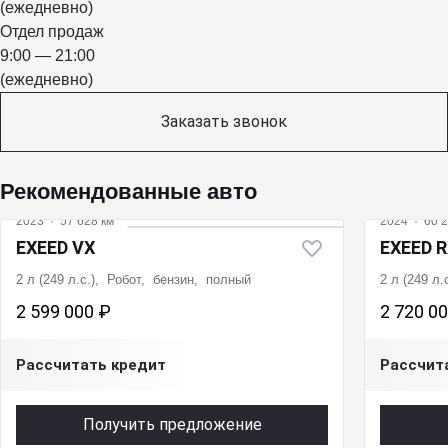
(ежедневно)
Отдел продаж
9:00 — 21:00
(ежедневно)
Заказать звонок
Рекомендованные авто
2023
·
57 628 км
2024
·
60 2
EXEED VX
EXEED 
2 л (249 л.с.), Робот, бензин, полный
2 л (249 л
2 599 000 ₽
2 720 0
Рассчитать кредит
Рассчит
Получить предложение