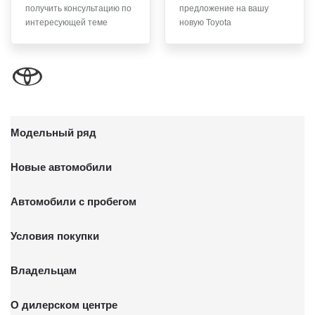
получить консультацию по
предложение на вашу
письменного заявления Обществу заказным почтовым
интересующей теме
новую Toyota
отправлением с описью вложения по адресу: 141031,
Московская Область, г.о. Мытищи, п. Вешки, тер. тпз
Алтуфьево, пр-д Автомобильный, стр. 5А/1.
Модельный ряд
Новые автомобили
Автомобили с пробегом
Условия покупки
Владельцам
О дилерском центре