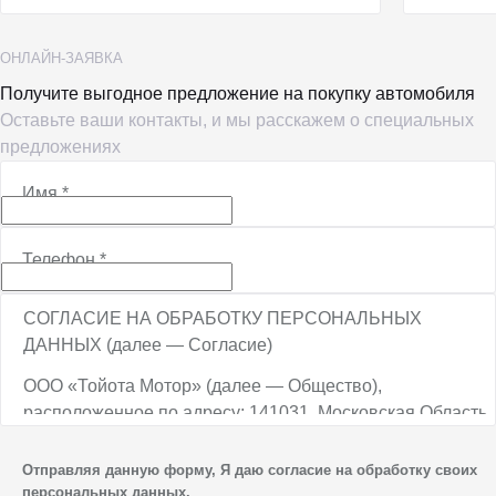
ОНЛАЙН-ЗАЯВКА
Получите выгодное предложение на покупку автомобиля
Оставьте ваши контакты, и мы расскажем о специальных
предложениях
Имя
*
Телефон
*
СОГЛАСИЕ НА ОБРАБОТКУ ПЕРСОНАЛЬНЫХ
ДАННЫХ (далее — Согласие)
ООО «Тойота Мотор» (далее — Общество),
расположенное по адресу: 141031, Московская Область,
г.о. Мытищи, п. Вешки, тер. тпз Алтуфьево, пр-д
Автомобильный, стр. 5А/1, является оператором
Отправляя данную форму, Я даю согласие на обработку своих
персональных данных.
персональных данных.