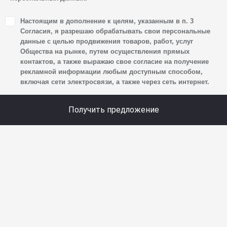
1. Настоящим я даю согласие Обществу на обработку
Настоящим в дополнение к целям, указанным в п. 3
своих персональных данных, а именно: имени, отчества,
Согласия, я разрешаю обрабатывать свои персональные
фамилии, контактных данных (включая номер телефона
данные с целью продвижения товаров, работ, услуг
Общества на рынке, путем осуществления прямых
и адрес электронной почты), адреса, сведений
контактов, а также выражаю свое согласие на получение
о впечатлениях, интересах, предпочтениях
рекламной информации любым доступным способом,
к автомобилю(-ям) и товарам/услугам, IP-адреса,
включая сети электросвязи, а также через сеть интернет.
сведений об устройстве, операционной системы
устройства и модели мобильного телефона посетителя
Получить предложение
сайта, уникального идентификатора посетителя сайта,
предпочтительного времени и способа для контакта,
истории контактов.
2. Под обработкой персональных данных понимаются
следующие действия: сбор, запись, систематизация,
накопление, хранение, уточнение (обновление,
изменение), извлечение, использование, передача
(предоставление, доступ), блокирование, удаление,
уничтожение персональных данных. Общество