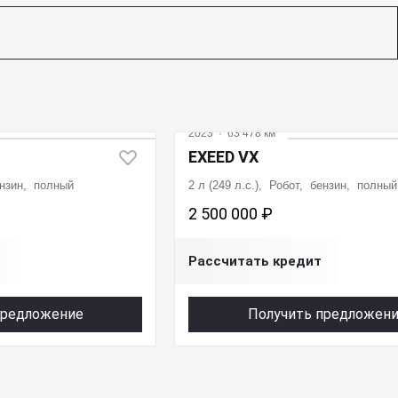
2023
·
63 478 км
EXEED VX
бензин, полный
2 л (249 л.с.), Робот, бензин, полный
2 500 000 ₽
Рассчитать кредит
предложение
Получить предложен