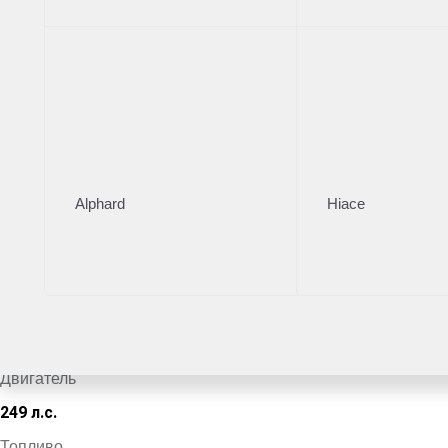
Тойота Центр Новорижский
·
+7 (495) 153-54-65
Поделиться
Комплектация
Цвет кузова
Alphard
Hiace
Синий
VIN
*************2585
Кузов
Внедорожник
Двигатель
249 л.с.
Топливо