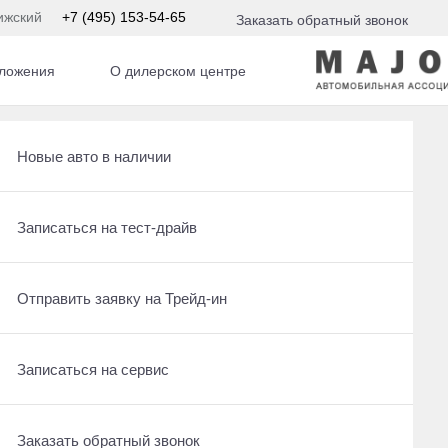
ижский
+7 (495) 153-54-65
Заказать обратный звонок
ложения
О дилерском центре
Получить консультацию по кредиту
Рассчитать кредит
Новые авто в наличии
Отправить заявку на Трейд-ин
Записаться на сервис
Записаться на тест-драйв
Записаться на сервис
Отправить заявку на Трейд-ин
Отправить заявку на Трейд-ин
Заказать обратный звонок
Заказать обратный звонок
Записаться на сервис
Заказать обратный звонок