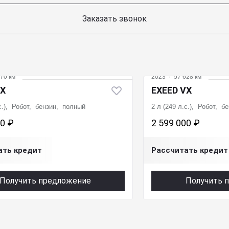
Заказать звонок
70 км
2023
·
57 628 км
VX
EXEED VX
.с.), Робот, бензин, полный
2 л (249 л.с.), Робот, 
00 ₽
2 599 000 ₽
ать кредит
Рассчитать кредит
Получить предложение
Получить 