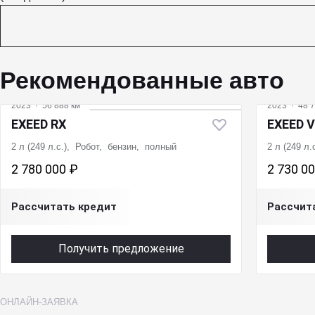
Рекомендованные авто
2023
·
56 888 км
2023
·
48 7
EXEED RX
EXEED 
2 л (249 л.с.), Робот, бензин, полный
2 л (249 л
2 780 000 ₽
2 730 0
Рассчитать кредит
Рассчит
Получить предложение
ОНЛАЙН-ЗАЯВКА