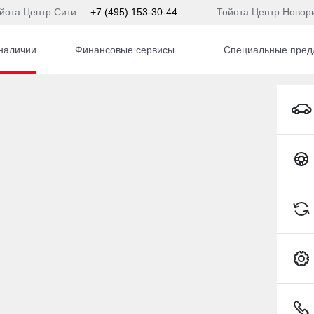
йота Центр Сити
+7 (495) 153-30-44
Тойота Центр Новор
наличии
Финансовые сервисы
Специальные пред
EXEED VX Внедорожник Бензин 2,0 л 249 л.с. Робот
Toyota C-HR