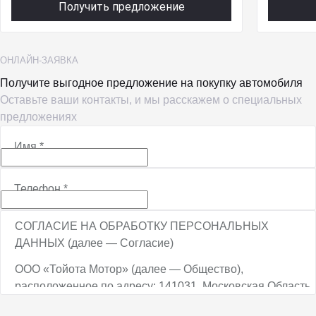
Получить предложение
ОНЛАЙН-ЗАЯВКА
Получите выгодное предложение на покупку автомобиля
Оставьте ваши контакты, и мы расскажем о специальных
предложениях
Имя
*
Телефон
*
СОГЛАСИЕ НА ОБРАБОТКУ ПЕРСОНАЛЬНЫХ
ДАННЫХ (далее — Согласие)
ООО «Тойота Мотор» (далее — Общество),
расположенное по адресу: 141031, Московская Область,
г.о. Мытищи, п. Вешки, тер. тпз Алтуфьево, пр-д