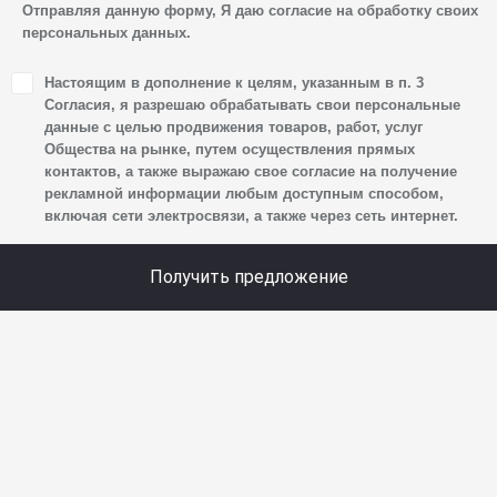
Автомобильный, стр. 5А/1, является оператором
Отправляя данную форму, Я даю согласие на обработку своих
персональных данных.
персональных данных.
1. Настоящим я даю согласие Обществу на обработку
Настоящим в дополнение к целям, указанным в п. 3
своих персональных данных, а именно: имени, отчества,
Согласия, я разрешаю обрабатывать свои персональные
фамилии, контактных данных (включая номер телефона
данные с целью продвижения товаров, работ, услуг
Общества на рынке, путем осуществления прямых
и адрес электронной почты), адреса, сведений
контактов, а также выражаю свое согласие на получение
о впечатлениях, интересах, предпочтениях
рекламной информации любым доступным способом,
к автомобилю(-ям) и товарам/услугам, IP-адреса,
включая сети электросвязи, а также через сеть интернет.
сведений об устройстве, операционной системы
устройства и модели мобильного телефона посетителя
Получить предложение
сайта, уникального идентификатора посетителя сайта,
предпочтительного времени и способа для контакта,
истории контактов.
2. Под обработкой персональных данных понимаются
следующие действия: сбор, запись, систематизация,
накопление, хранение, уточнение (обновление,
изменение), извлечение, использование, передача
(предоставление, доступ), блокирование, удаление,