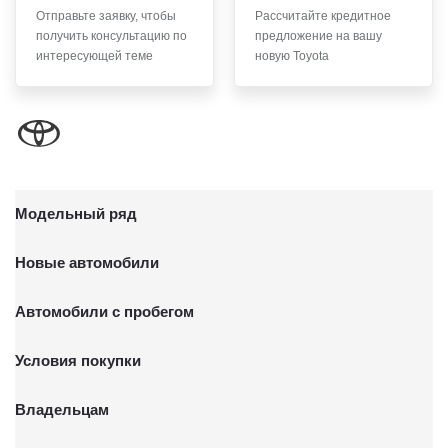
Отправьте заявку, чтобы
Рассчитайте кредитное
6. Согласие может быть отозвано путем направления
получить консультацию по
предложение на вашу
письменного заявления Обществу заказным почтовым
интересующей теме
новую Toyota
отправлением с описью вложения по адресу: 141031,
Московская Область, г.о. Мытищи, п. Вешки, тер. тпз
Алтуфьево, пр-д Автомобильный, стр. 5А/1.
Модельный ряд
Новые автомобили
Автомобили с пробегом
Условия покупки
Владельцам