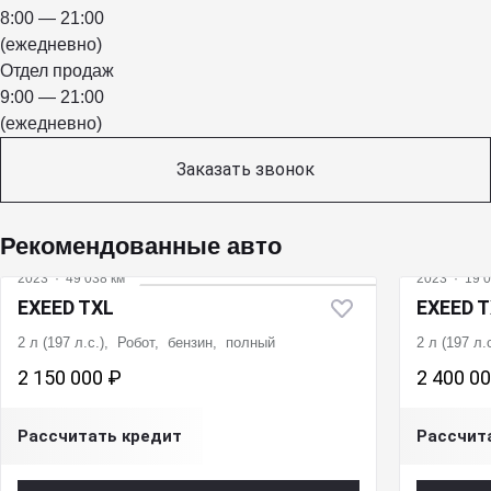
8:00 — 21:00
(ежедневно)
Отдел продаж
9:00 — 21:00
(ежедневно)
Заказать звонок
Рекомендованные авто
2023
·
49 038 км
2023
·
19 0
EXEED TXL
EXEED 
2 л (197 л.с.), Робот, бензин, полный
2 л (197 л
2 150 000 ₽
2 400 0
Рассчитать кредит
Рассчит