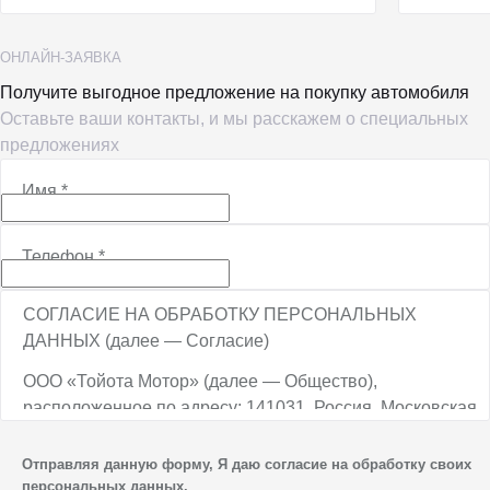
ОНЛАЙН-ЗАЯВКА
Получите выгодное предложение на покупку автомобиля
Оставьте ваши контакты, и мы расскажем о специальных
предложениях
Имя
*
Телефон
*
СОГЛАСИЕ НА ОБРАБОТКУ ПЕРСОНАЛЬНЫХ
ДАННЫХ (далее — Согласие)
ООО «Тойота Мотор» (далее — Общество),
расположенное по адресу: 141031, Россия, Московская
обл., г. о. Мытищи, п. Вёшки, МКАД, 84-й км,
ТПЗ «Алтуфьево», вл. 5, стр. 1, является оператором
Отправляя данную форму, Я даю согласие на обработку своих
персональных данных.
персональных данных.