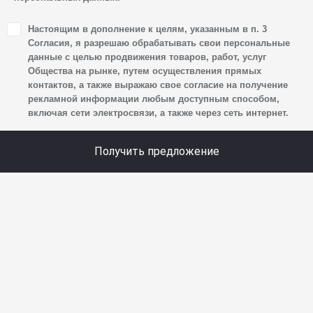
1. Настоящим я даю согласие Обществу на обработку
Настоящим в дополнение к целям, указанным в п. 3
своих персональных данных, а именно: имени, отчества,
Согласия, я разрешаю обрабатывать свои персональные
фамилии, контактных данных (включая номер телефона
данные с целью продвижения товаров, работ, услуг
Общества на рынке, путем осуществления прямых
и адрес электронной почты), адреса, сведений
контактов, а также выражаю свое согласие на получение
о впечатлениях, интересах, предпочтениях
рекламной информации любым доступным способом,
к автомобилю(-ям) и товарам/услугам, IP-адреса,
включая сети электросвязи, а также через сеть интернет.
сведений об устройстве, операционной системы
устройства и модели мобильного телефона посетителя
Получить предложение
сайта, уникального идентификатора посетителя сайта,
предпочтительного времени и способа для контакта,
истории контактов.
2. Под обработкой персональных данных понимаются
следующие действия: сбор, запись, систематизация,
накопление, хранение, уточнение (обновление,
изменение), извлечение, использование, передача
(предоставление, доступ), блокирование, удаление,
уничтожение персональных данных. Общество