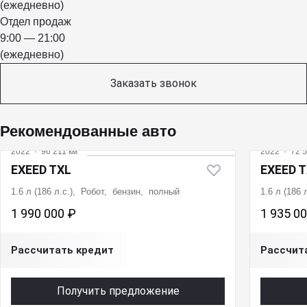
(ежедневно)
Отдел продаж
9:00 — 21:00
(ежедневно)
Заказать звонок
Рекомендованные авто
2022
·
96 211 км
2022
·
72 5
EXEED TXL
EXEED 
1.6 л (186 л.с.), Робот, бензин, полный
1.6 л (186
1 990 000 ₽
1 935 0
Рассчитать кредит
Рассчит
Получить предложение