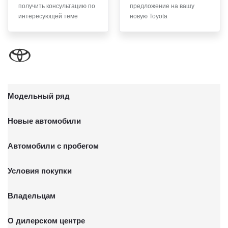
получить консультацию по
предложение на вашу
письменного заявления Обществу заказным почтовым
интересующей теме
новую Toyota
отправлением с описью вложения по адресу: 141031,
Московская обл., г. о. Мытищи, п. Вёшки, МКАД 84-й км,
ТПЗ «Алтуфьево», вл. 5, стр. 1.
Модельный ряд
Новые автомобили
Автомобили с пробегом
Условия покупки
Владельцам
О дилерском центре