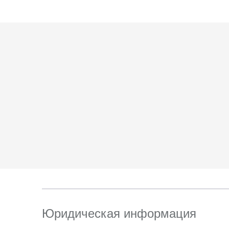
6. Согласие может 
отправлением с опис
ТПЗ «Алтуфьево», вл.
Юридическая информация