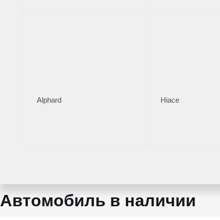
Левый
Кузов
Внедорожник
Коробка
АКПП
Мощность
245 л.с.
Alphard
Hiace
Объем двигателя
2 л
Тип топлива
Бензин
Автомобиль в наличии