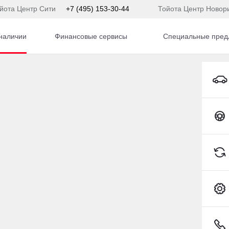
йота Центр Сити
+7 (495) 153-30-44
Тойота Центр Новор
наличии
Финансовые сервисы
Специальные пред
Chery Tiggo 9 Внедорожник Бензин 2,0 л 245 л.с. АКПП
Toyota C-HR
) 153-54-65