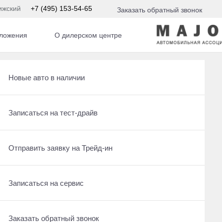
ижский
+7 (495) 153-54-65
Заказать обратный звонок
ложения
О дилерском центре
Получить консультацию по кредиту
Рассчитать кредит
Новые авто в наличии
Ещё 25 фото
3 175 000 ₽
Отправить заявку на Трейд-ин
Записаться на сервис
Записаться на тест-драйв
Получить предложение
Записаться на сервис
Отправить заявку на Трейд-ин
Отправить заявку на Трейд-ин
Заказать обратный звонок
Заказать обратный звонок
Записаться на сервис
Оставить заявку на кредит
Заказать обратный звонок