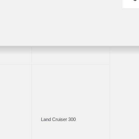
ва
Пробег
Коробка
14 900
АКПП
Fortuner
Владельцы
Кузов
2
Внедорож­ник
Характеристики
Стоимос
Цена без уч
Land Cruiser 300