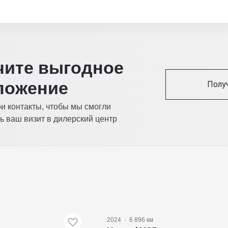
читe выгодное
ложение
Полу
ои контакты, чтобы мы смогли
ь ваш визит в дилерский центр
2024
·
6 896 км