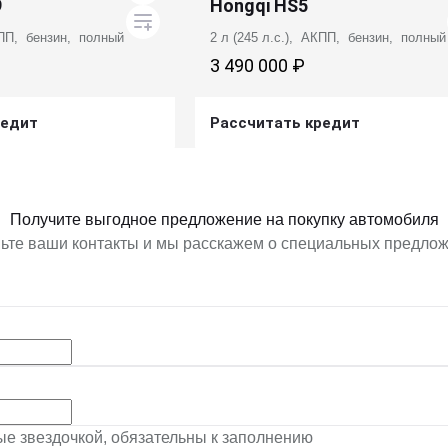
9
Hongqi HS5
КПП, бензин, полный
2 л (245 л.с.), АКПП, бензин, полный
3 490 000 ₽
редит
Рассчитать кредит
ь предложение
Получить предложение
Получите выгодное предложение на покупку автомобиля
ьте ваши контакты и мы расскажем о специальных предло
ные звездочкой, обязательны к заполнению