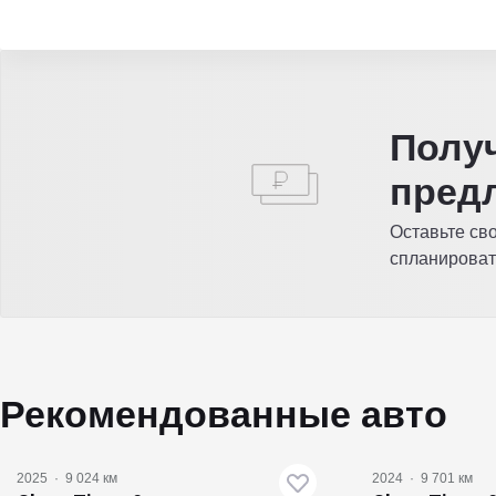
Полу
пред
Оставьте св
спланироват
Рекомендованные авто
2025
·
9 024 км
2024
·
9 701 км