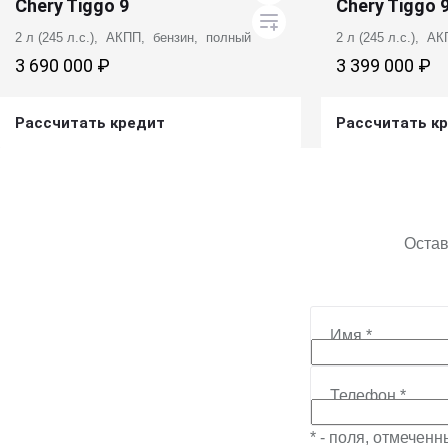
Chery Tiggo 9
Chery Tiggo 
2 л (245 л.с.), АКПП, бензин, полный
2 л (245 л.с.), А
3 690 000 ₽
3 399 000 ₽
Рассчитать кредит
Рассчитать к
Получить предложение
Получит
Остав
Имя
*
Телефон
*
* - поля, отмечен