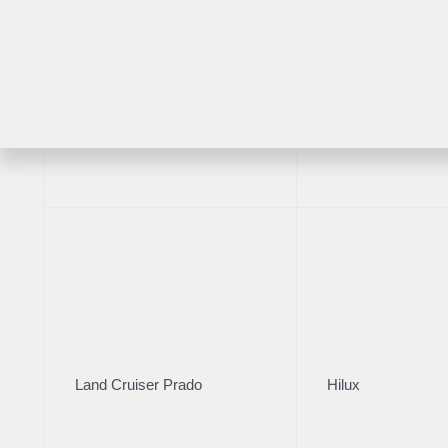
Комплектация
Год производст
Цвет кузова
2024
Белый
RAV4
Highlander
VIN
***4143
Комплектация
VIN
***4143
Цвет
Land Cruiser Prado
Hilux
Белый
Руль