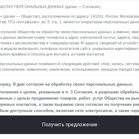
АБОТКУ ПЕРСОНАЛЬНЫХ ДАННЫХ (далее — Согласие)
(далее — Общество), расположенное по адресу: 141031, Россия, Московская о
й км, ТПЗ «Алтуфьево», вл. 5, стр. 1, является оператором персональных данн
 согласие Обществу на обработку своих персональных данных, а именно: имен
х данных (включая номер телефона и адрес электронной почты), адреса, све
ениях к автомобилю(-ям) и товарам/услугам, IP-адреса, сведений об устройс
 и модели мобильного телефона посетителя сайта, уникального идентифика
ьного времени и способа для контакта, истории контактов.
персональных данных понимаются следующие действия: сбор, запись, систем
 (обновление, изменение), извлечение, использование, передача (предостав
ление, уничтожение персональных данных. Общество обрабатывает персона
редств автоматизации.
орму, Я даю согласие на обработку своих персональных данных.
 персональных данных является осуществление взаимодействия Общества с
олнение к целям, указанным в п. 3 Согласия, я разрешаю обрабат
айта.
нные с целью продвижения товаров, работ, услуг Общества на рын
прямых контактов, а также выражаю свое согласие на получение р
на передачу моих персональных данных третьим лицам, перечень которых ра
м доступным способом, включая сети электросвязи, а также через
еская информация».
 действует до момента достижения цели обработки, указанной в настоящем С
Получить предложение
Общество будет обрабатывать данные только в случае, если это необходимо
сить, чтобы я продлил срок действия своего согласия на обработку по истечен
ь, что оно соответствует моим намерениям.