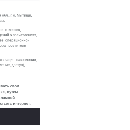
бл., г. о. Мытищи,
ых.
и, отчества,
дений о впечатлениях,
тве, операционной
тора посетителя
атизация, накопление,
ление, доступ),
льные данные
 посетителями
ывать свои
ке, путем
екламной
змещен на сайте
 сеть интернет.
огласии.
 для определенной
ии 10 лет с тем,