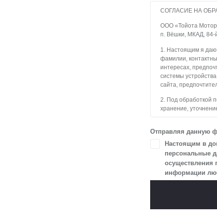
СОГЛАСИЕ НА ОБР
ООО «Тойота Мотор» 
п. Вёшки, МКАД, 84-
1. Настоящим я даю
фамилии, контактны
интересах, предпочт
системы устройства
сайта, предпочтител
2. Под обработкой 
хранение, уточнение
блокирование, уда
с использованием с
Отправляя данную ф
3. Целью обработки
Настоящим в доп
и пользователями с
персональные да
осуществления 
4. Я даю согласие 
информации любы
в разделе «Юридич
5. Данное Согласие
Я осведомлен, что 
цели, и может запро
чтобы гарантироват