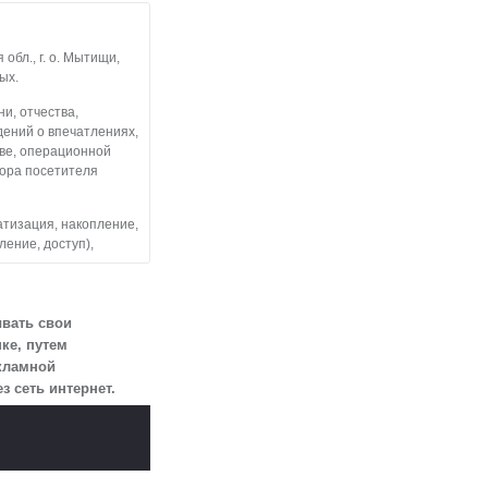
бл., г. о. Мытищи,
ых.
и, отчества,
дений о впечатлениях,
тве, операционной
тора посетителя
атизация, накопление,
ление, доступ),
льные данные
 посетителями
ывать свои
ке, путем
екламной
змещен на сайте
 сеть интернет.
огласии.
 для определенной
ии 10 лет с тем,