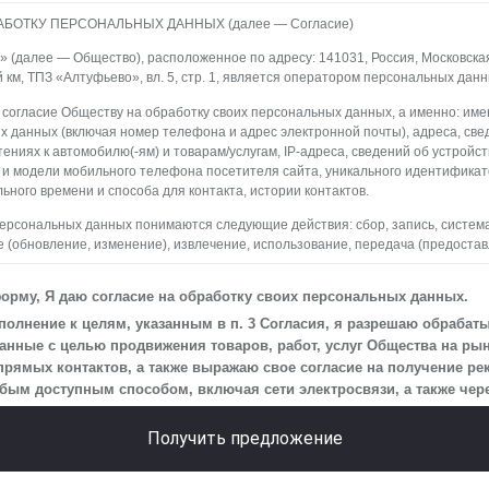
АБОТКУ ПЕРСОНАЛЬНЫХ ДАННЫХ (далее — Согласие)
(далее — Общество), расположенное по адресу: 141031, Россия, Московская о
й км, ТПЗ «Алтуфьево», вл. 5, стр. 1, является оператором персональных данн
 согласие Обществу на обработку своих персональных данных, а именно: имен
х данных (включая номер телефона и адрес электронной почты), адреса, све
ениях к автомобилю(-ям) и товарам/услугам, IP-адреса, сведений об устройс
 и модели мобильного телефона посетителя сайта, уникального идентифика
ьного времени и способа для контакта, истории контактов.
персональных данных понимаются следующие действия: сбор, запись, систем
 (обновление, изменение), извлечение, использование, передача (предостав
ление, уничтожение персональных данных. Общество обрабатывает персона
редств автоматизации.
орму, Я даю согласие на обработку своих персональных данных.
 персональных данных является осуществление взаимодействия Общества с
олнение к целям, указанным в п. 3 Согласия, я разрешаю обрабат
айта.
нные с целью продвижения товаров, работ, услуг Общества на рын
прямых контактов, а также выражаю свое согласие на получение р
на передачу моих персональных данных третьим лицам, перечень которых ра
м доступным способом, включая сети электросвязи, а также через
еская информация».
 действует до момента достижения цели обработки, указанной в настоящем С
Получить предложение
Общество будет обрабатывать данные только в случае, если это необходимо
сить, чтобы я продлил срок действия своего согласия на обработку по истечен
ь, что оно соответствует моим намерениям.