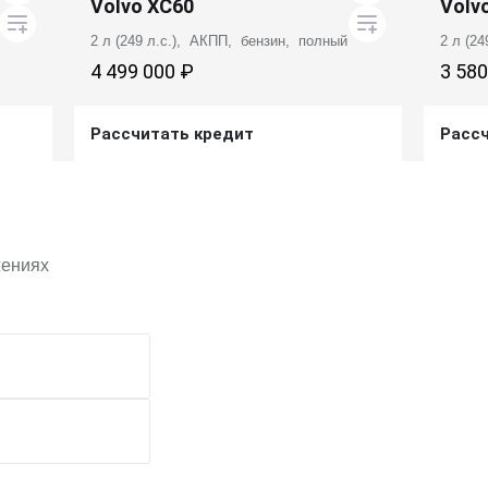
Volvo XC60
Volv
2 л (249 л.с.), АКПП, бензин, полный
2 л (2
4 499 000 ₽
3 580
Рассчитать кредит
Расс
Получить предложение
жениях