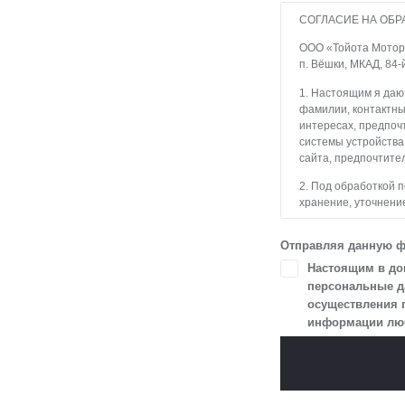
СОГЛАСИЕ НА ОБР
ООО «Тойота Мотор» 
п. Вёшки, МКАД, 84-
1. Настоящим я даю
фамилии, контактны
интересах, предпочт
системы устройства
сайта, предпочтител
2. Под обработкой 
хранение, уточнение
блокирование, уда
с использованием с
Отправляя данную ф
3. Целью обработки
Настоящим в доп
и пользователями с
персональные да
осуществления 
4. Я даю согласие 
информации любы
в разделе «Юридич
5. Данное Согласие
Я осведомлен, что 
цели, и может запро
чтобы гарантироват