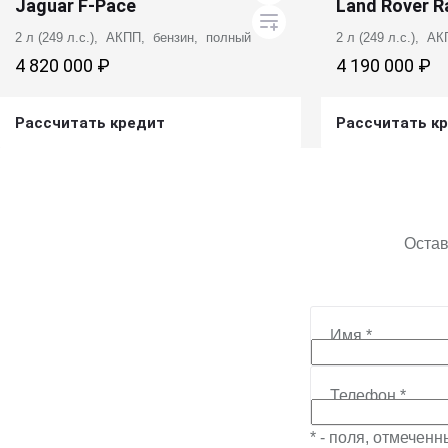
Jaguar F-Pace
Land Rover R
2 л (249 л.с.), АКПП, бензин, полный
2 л (249 л.с.), А
4 820 000 ₽
4 190 000 ₽
Рассчитать кредит
Рассчитать к
Получить предложение
Получит
Остав
Имя
*
Телефон
*
* - поля, отмечен