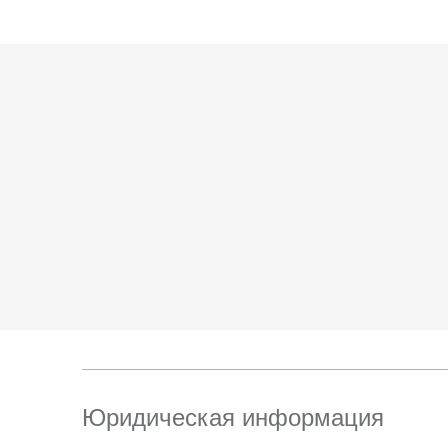
6. Согласие может 
отправлением с опис
ТПЗ «Алтуфьево», вл.
Юридическая информация