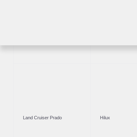
Комплектация
Год производст
Цвет кузова
2021
Синий
RAV4
Highlander
VIN
***1564
Комплектация
VIN
***1564
Цвет
Land Cruiser Prado
Hilux
Синий
Руль