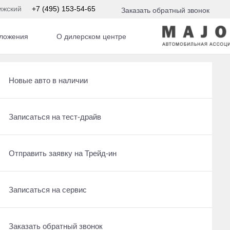
ижский
+7 (495) 153-54-65
Заказать обратный звонок
ложения
О дилерском центре
Получить консультацию по кредиту
Рассчитать кредит
Новые авто в наличии
Ещё 25 фото
5 150 000 ₽
Отправить заявку на Трейд-ин
Записаться на сервис
Записаться на тест-драйв
Получить предложение
Записаться на сервис
Отправить заявку на Трейд-ин
Отправить заявку на Трейд-ин
Заказать обратный звонок
Заказать обратный звонок
Записаться на сервис
Оставить заявку на кредит
Заказать обратный звонок