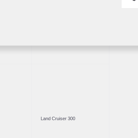
ва
Пробег
Коробка
31 269
АКПП
Fortuner
Владельцы
Кузов
2
Внедорож­ник
Характеристики
Стоимос
Цена без уч
Land Cruiser 300