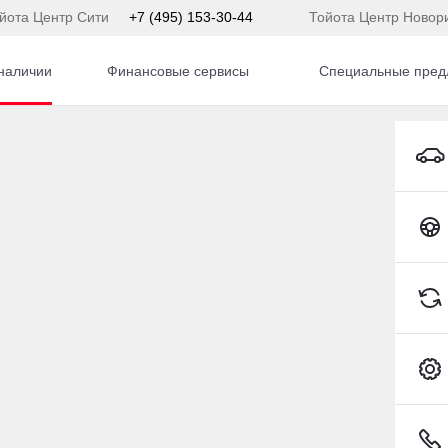
йота Центр Сити
+7 (495) 153-30-44
Тойота Центр Новор
наличии
Финансовые сервисы
Специальные пред
BMW X4 Внедорожник Бензин 2,0 л 249 л.с. АКПП
Toyota C-HR
) 153-54-65