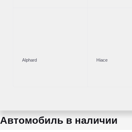
Левый
Кузов
Внедорожник
Коробка
АКПП
Мощность
249 л.с.
Alphard
Hiace
Объем двигателя
2 л
Тип топлива
Бензин
Автомобиль в наличии