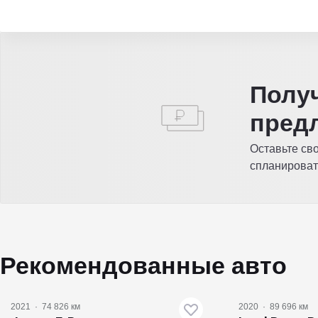
Полу
пред
Оставьте св
спланироват
Рекомендованные авто
2021
·
74 826 км
2020
·
89 696 км