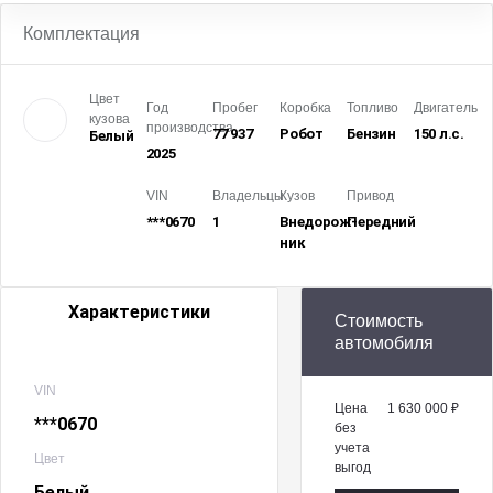
Комплектация
Цвет
Год
Пробег
Коробка
Топливо
Двигатель
кузова
производства
77 937
Робот
Бензин
150 л.с.
Белый
2025
VIN
Владельцы
Кузов
Привод
***0670
1
Внедорож­
Передний
ник
Характеристики
Стоимость
автомобиля
VIN
Цена
1 630 000 ₽
***0670
без
учета
Цвет
выгод
Белый