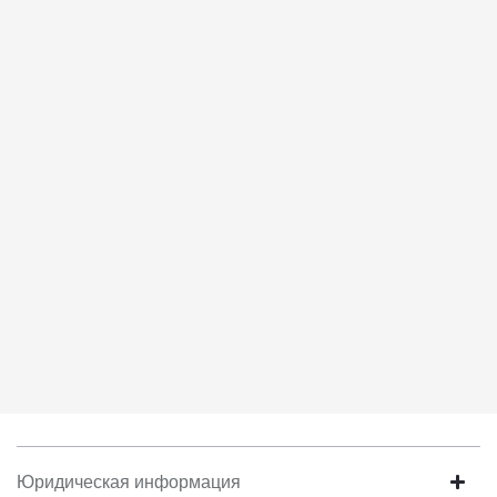
соответствует моим намерениям.
6. Согласие может быть отозвано путем направления
письменного заявления Обществу заказным почтовым
отправлением с описью вложения по адресу: 141031, Московская
Область, г.о. Мытищи, п. Вешки, тер. тпз Алтуфьево, пр-д
Автомобильный, стр. 5А/1.
Юридическая информация