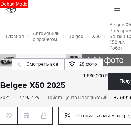
Debug Mode
Belgee X
Внедорож
Автомобили
Главная
Belgee
X50
Бензин 1,
с пробегом
150 л.с.
Робот
Ещё 26 фото
Смотреть все
28 фото
1 630 000 ₽
Полу
Belgee X50 2025
2025
·
77 937 км
·
Тойота Центр Новорижский
·
+7 (495
Оставить заявку на кре