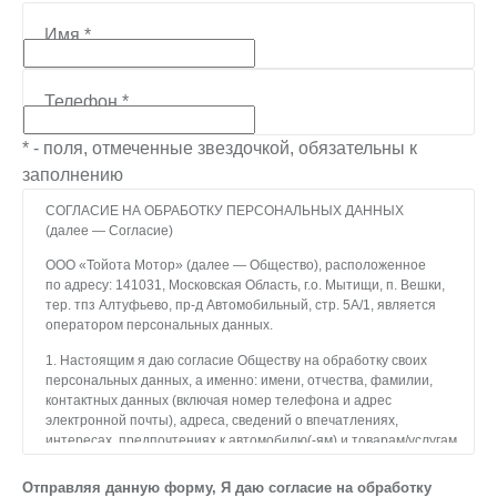
Имя
*
Телефон
*
* - поля, отмеченные звездочкой, обязательны к
заполнению
СОГЛАСИЕ НА ОБРАБОТКУ ПЕРСОНАЛЬНЫХ ДАННЫХ
(далее — Согласие)
ООО «Тойота Мотор» (далее — Общество), расположенное
по адресу: 141031, Московская Область, г.о. Мытищи, п. Вешки,
тер. тпз Алтуфьево, пр-д Автомобильный, стр. 5А/1, является
оператором персональных данных.
1. Настоящим я даю согласие Обществу на обработку своих
персональных данных, а именно: имени, отчества, фамилии,
контактных данных (включая номер телефона и адрес
электронной почты), адреса, сведений о впечатлениях,
интересах, предпочтениях к автомобилю(-ям) и товарам/услугам,
IP-адреса, сведений об устройстве, операционной системы
устройства и модели мобильного телефона посетителя сайта,
Отправляя данную форму, Я даю согласие на обработку