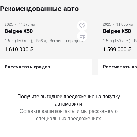
Рекомендованные авто
2025
·
77 173 км
2025
·
91 865 км
Belgee X50
Belgee X50
1.5 л (150 л.с.), Робот, бензин, передний
1.5 л (150 л.с.),
1 610 000 ₽
1 599 000 ₽
Рассчитать кредит
Рассчитать к
Получить предложение
Получит
Получите выгодное предложение на покупку
автомобиля
Оставьте ваши контакты и мы расскажем о
специальных предложениях