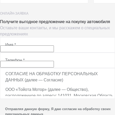
ОНЛАЙН-ЗАЯВКА
Получите выгодное предложение на покупку автомобиля
Оставьте ваши контакты, и мы расскажем о специальных
предложениях
Имя
*
Телефон
*
СОГЛАСИЕ НА ОБРАБОТКУ ПЕРСОНАЛЬНЫХ
ДАННЫХ (далее — Согласие)
ООО «Тойота Мотор» (далее — Общество),
расположенное по адресу: 141031, Московская Область,
г.о. Мытищи, п. Вешки, тер. тпз Алтуфьево, пр-д
Автомобильный, стр. 5А/1, является оператором
Отправляя данную форму, Я даю согласие на обработку своих
персональных данных.
персональных данных.