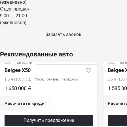
(ежедневно)
Отдел продаж
9:00 — 21:00
(ежедневно)
Заказать звонок
Рекомендованные авто
2024
·
26 571 км
2025
·
92 6
Belgee X50
Belgee 
1.5 л (150 л.с.), Робот, бензин, передний
1.5 л (150
1 650 000 ₽
1 585 0
Рассчитать кредит
Рассчит
Получить предложение