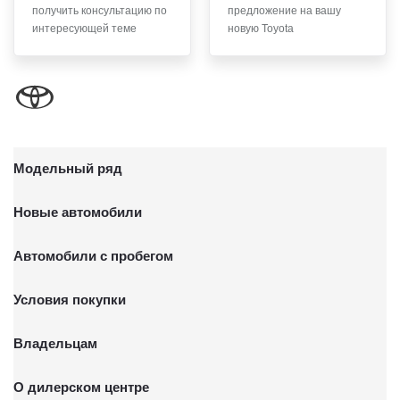
получить консультацию по
предложение на вашу
письменного заявления Обществу заказным почтовым
интересующей теме
новую Toyota
отправлением с описью вложения по адресу: 141031,
Московская Область, г.о. Мытищи, п. Вешки, тер. тпз
Алтуфьево, пр-д Автомобильный, стр. 5А/1.
Модельный ряд
Новые автомобили
Автомобили с пробегом
Условия покупки
Владельцам
О дилерском центре