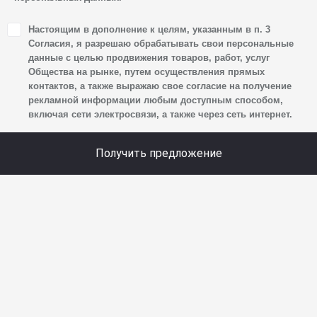
1. Настоящим я даю согласие Обществу на обработку
Настоящим в дополнение к целям, указанным в п. 3
своих персональных данных, а именно: имени, отчества,
Согласия, я разрешаю обрабатывать свои персональные
фамилии, контактных данных (включая номер телефона
данные с целью продвижения товаров, работ, услуг
Общества на рынке, путем осуществления прямых
и адрес электронной почты), адреса, сведений
контактов, а также выражаю свое согласие на получение
о впечатлениях, интересах, предпочтениях
рекламной информации любым доступным способом,
к автомобилю(-ям) и товарам/услугам, IP-адреса,
включая сети электросвязи, а также через сеть интернет.
сведений об устройстве, операционной системы
устройства и модели мобильного телефона посетителя
Получить предложение
сайта, уникального идентификатора посетителя сайта,
предпочтительного времени и способа для контакта,
истории контактов.
2. Под обработкой персональных данных понимаются
следующие действия: сбор, запись, систематизация,
накопление, хранение, уточнение (обновление,
изменение), извлечение, использование, передача
(предоставление, доступ), блокирование, удаление,
уничтожение персональных данных. Общество