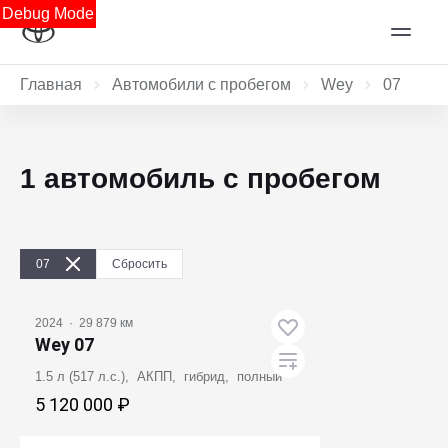
Debug Mode
Главная
Автомобили с пробегом
Wey
07
1 автомобиль с пробегом
07
Сбросить
2024
·
29 879 км
Wey 07
1.5 л (517 л.с.), АКПП, гибрид, полный
5 120 000 ₽