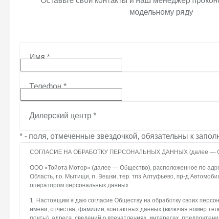
Оставьте свои контакты и наш менеджер проконс
модельному ряду
Имя
*
Телефон
*
Дилерский центр
*
* - поля, отмеченные звездочкой, обязательны к запо
СОГЛАСИЕ НА ОБРАБОТКУ ПЕРСОНАЛЬНЫХ ДАННЫХ (далее — С
ООО «Тойота Мотор» (далее — Общество), расположенное по адре
Область, г.о. Мытищи, п. Вешки, тер. тпз Алтуфьево, пр-д Автомоби
оператором персональных данных.
1. Настоящим я даю согласие Обществу на обработку своих персо
имени, отчества, фамилии, контактных данных (включая номер те
почты), адреса, сведений о впечатлениях, интересах, предпочтени