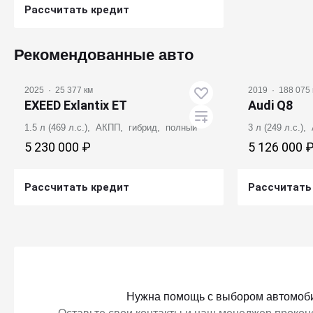
Рассчитать кредит
Получить предложение
Рекомендованные авто
2025
·
25 377 км
2019
·
188 075 
EXEED Exlantix ET
Audi Q8
1.5 л (469 л.с.), АКПП, гибрид, полный
3 л (249 л.с.)
5 230 000 ₽
5 126 000 
Рассчитать кредит
Рассчитать
Получить предложение
Получ
Нужна помощь с выбором автомоб