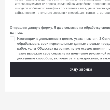
и товарам/услугам, IP-адреса, сведений об устройстве, операцион
и модели мобильного телефона посетителя сайта, уникального и
сайта, предпочтительного времени и способа для контакта, истори
2. Под обработкой персональных данных понимаются следующие де
систематизация, накопление, хранение, уточнение (обновление, и
Отправляя данную форму, Я даю согласие на обработку свои
использование, передача (предоставление, доступ), блокирование
данных.
персональных данных. Общество обрабатывает персональные да
средств автоматизации.
Настоящим в дополнение к целям, указанным в п. 3 Согл
обрабатывать свои персональные данные с целью продв
3. Целью обработки персональных данных является осуществлен
работ, услуг Общества на рынке, путем осуществления п
Общества с посетителями и пользователями сайта.
также выражаю свое согласие на получение рекламной
4. Я даю согласие на передачу моих персональных данных третьи
доступным способом, включая сети электросвязи, а также
размещен на сайте в разделе «Юридическая информация».
Жду звонка
5. Данное Согласие действует до момента достижения цели обраб
в настоящем Согласии. Я осведомлен, что Общество будет обраба
в случае, если это необходимо для определенной цели, и может з
срок действия своего согласия на обработку по истечении 10 лет с
что оно соответствует моим намерениям.
6. Согласие может быть отозвано путем направления письменног
заказным почтовым отправлением с описью вложения по адресу: 1
г.о. Мытищи, п. Вешки, тер. тпз Алтуфьево, пр-д Автомобильный, стр