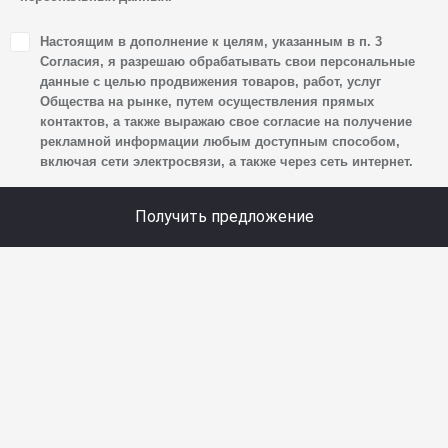
1. Настоящим я даю согласие Обществу на обработку
Настоящим в дополнение к целям, указанным в п. 3
своих персональных данных, а именно: имени, отчества,
Согласия, я разрешаю обрабатывать свои персональные
фамилии, контактных данных (включая номер телефона
данные с целью продвижения товаров, работ, услуг
Общества на рынке, путем осуществления прямых
и адрес электронной почты), адреса, сведений
контактов, а также выражаю свое согласие на получение
о впечатлениях, интересах, предпочтениях
рекламной информации любым доступным способом,
к автомобилю(-ям) и товарам/услугам, IP-адреса,
включая сети электросвязи, а также через сеть интернет.
сведений об устройстве, операционной системы
устройства и модели мобильного телефона посетителя
Получить предложение
сайта, уникального идентификатора посетителя сайта,
предпочтительного времени и способа для контакта,
истории контактов.
2. Под обработкой персональных данных понимаются
следующие действия: сбор, запись, систематизация,
накопление, хранение, уточнение (обновление,
изменение), извлечение, использование, передача
(предоставление, доступ), блокирование, удаление,
уничтожение персональных данных. Общество