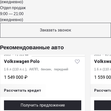
(ежедневно)
Отдел продаж
9:00 — 21:00
(ежедневно)
Заказать звонок
Рекомендованные авто
2022
·
71 522 км
2022
·
85 1
Volkswagen Polo
Volkswa
1.6 л (110 л.с.), АКПП, бензин, передний
1.6 л (110
1 549 000 ₽
1 559 0
Рассчитать кредит
Рассчит
Получить предложение