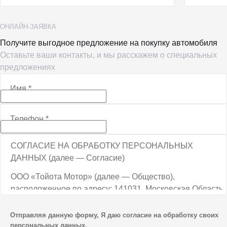
ОНЛАЙН-ЗАЯВКА
Получите выгодное предложение на покупку автомобиля
Оставьте ваши контакты, и мы расскажем о специальных
предложениях
Имя
*
Телефон
*
СОГЛАСИЕ НА ОБРАБОТКУ ПЕРСОНАЛЬНЫХ
ДАННЫХ (далее — Согласие)
ООО «Тойота Мотор» (далее — Общество),
расположенное по адресу: 141031, Московская Область,
г.о. Мытищи, п. Вешки, тер. тпз Алтуфьево, пр-д
Автомобильный, стр. 5А/1, является оператором
Отправляя данную форму, Я даю согласие на обработку своих
персональных данных.
персональных данных.