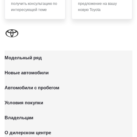
получить консультацию по
предложение на вашу
письменного заявления Обществу заказным почтовым
интересующей теме
новую Toyota
отправлением с описью вложения по адресу: 141031,
Московская Область, г.о. Мытищи, п. Вешки, тер. тпз
Алтуфьево, пр-д Автомобильный, стр. 5А/1.
Модельный ряд
Новые автомобили
Автомобили с пробегом
Условия покупки
Владельцам
О дилерском центре