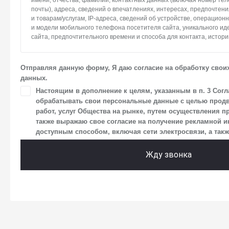
имени, отчества, фамилии, контактных данных (включая номер те
почты), адреса, сведений о впечатлениях, интересах, предпочтени
и товарам/услугам, IP-адреса, сведений об устройстве, операцион
и модели мобильного телефона посетителя сайта, уникального и
сайта, предпочтительного времени и способа для контакта, истори
2. Под обработкой персональных данных понимаются следующие де
систематизация, накопление, хранение, уточнение (обновление, и
Отправляя данную форму, Я даю согласие на обработку свои
использование, передача (предоставление, доступ), блокирование
данных.
персональных данных. Общество обрабатывает персональные да
средств автоматизации.
Настоящим в дополнение к целям, указанным в п. 3 Согл
обрабатывать свои персональные данные с целью продв
3. Целью обработки персональных данных является осуществлен
работ, услуг Общества на рынке, путем осуществления п
Общества с посетителями и пользователями сайта.
также выражаю свое согласие на получение рекламной
4. Я даю согласие на передачу моих персональных данных третьи
доступным способом, включая сети электросвязи, а также
размещен на сайте в разделе «Юридическая информация».
Жду звонка
5. Данное Согласие действует до момента достижения цели обраб
в настоящем Согласии. Я осведомлен, что Общество будет обраба
в случае, если это необходимо для определенной цели, и может з
срок действия своего согласия на обработку по истечении 10 лет с
что оно соответствует моим намерениям.
6. Согласие может быть отозвано путем направления письменног
заказным почтовым отправлением с описью вложения по адресу: 1
г.о. Мытищи, п. Вешки, тер. тпз Алтуфьево, пр-д Автомобильный, стр