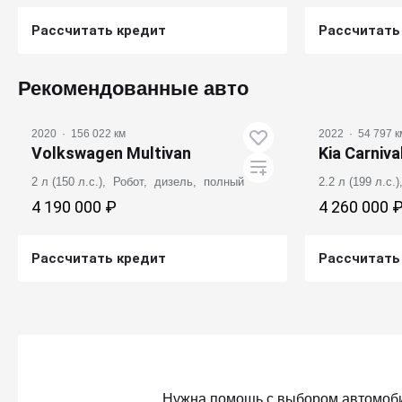
Рассчитать кредит
Рассчитать
Получить предложение
Получ
Рекомендованные авто
2020
·
156 022 км
2022
·
54 797 к
Volkswagen Multivan
Kia Carniva
2 л (150 л.с.), Робот, дизель, полный
2.2 л (199 л.с
4 190 000 ₽
4 260 000 
Рассчитать кредит
Рассчитать
Получить предложение
Получ
Нужна помощь с выбором автомоб