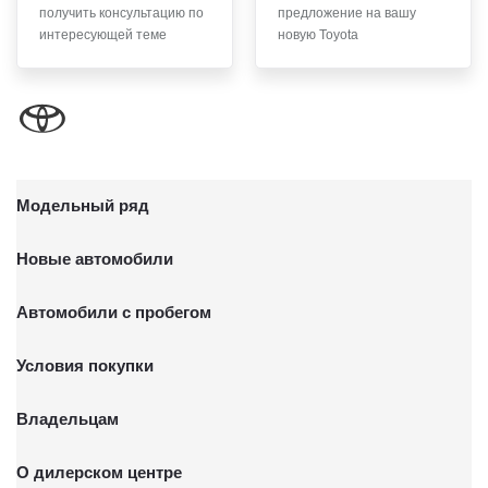
получить консультацию по
предложение на вашу
письменного заявления Обществу заказным почтовым
интересующей теме
новую Toyota
отправлением с описью вложения по адресу: 141031,
Московская обл., г. о. Мытищи, п. Вёшки, МКАД 84-й км,
ТПЗ «Алтуфьево», вл. 5, стр. 1.
Модельный ряд
Новые автомобили
Автомобили с пробегом
Условия покупки
Владельцам
О дилерском центре