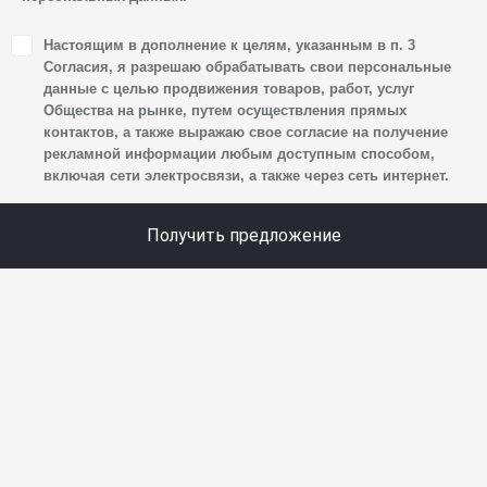
1. Настоящим я даю согласие Обществу на обработку
Настоящим в дополнение к целям, указанным в п. 3
своих персональных данных, а именно: имени, отчества,
Согласия, я разрешаю обрабатывать свои персональные
фамилии, контактных данных (включая номер телефона
данные с целью продвижения товаров, работ, услуг
Общества на рынке, путем осуществления прямых
и адрес электронной почты), адреса, сведений
контактов, а также выражаю свое согласие на получение
о впечатлениях, интересах, предпочтениях
рекламной информации любым доступным способом,
к автомобилю(-ям) и товарам/услугам, IP-адреса,
включая сети электросвязи, а также через сеть интернет.
сведений об устройстве, операционной системы
устройства и модели мобильного телефона посетителя
Получить предложение
сайта, уникального идентификатора посетителя сайта,
предпочтительного времени и способа для контакта,
истории контактов.
2. Под обработкой персональных данных понимаются
следующие действия: сбор, запись, систематизация,
накопление, хранение, уточнение (обновление,
изменение), извлечение, использование, передача
(предоставление, доступ), блокирование, удаление,
уничтожение персональных данных. Общество