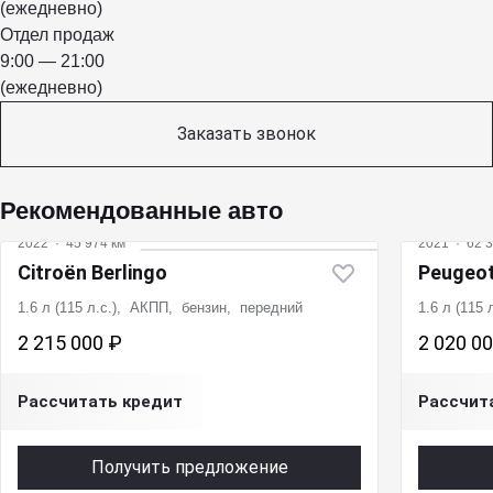
(ежедневно)
Отдел продаж
9:00 — 21:00
(ежедневно)
Заказать звонок
Рекомендованные авто
2022
·
45 974 км
2021
·
62 3
Citroën Berlingo
Peugeot
1.6 л (115 л.с.), АКПП, бензин, передний
1.6 л (115
2 215 000 ₽
2 020 0
Рассчитать кредит
Рассчит
Получить предложение