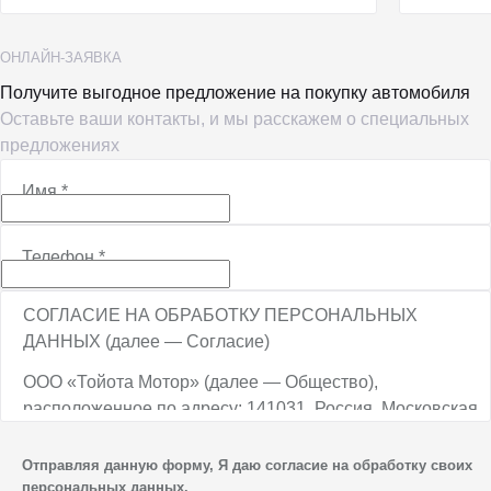
ОНЛАЙН-ЗАЯВКА
Получите выгодное предложение на покупку автомобиля
Оставьте ваши контакты, и мы расскажем о специальных
предложениях
Имя
*
Телефон
*
СОГЛАСИЕ НА ОБРАБОТКУ ПЕРСОНАЛЬНЫХ
ДАННЫХ (далее — Согласие)
ООО «Тойота Мотор» (далее — Общество),
расположенное по адресу: 141031, Россия, Московская
обл., г. о. Мытищи, п. Вёшки, МКАД, 84-й км,
ТПЗ «Алтуфьево», вл. 5, стр. 1, является оператором
Отправляя данную форму, Я даю согласие на обработку своих
персональных данных.
персональных данных.