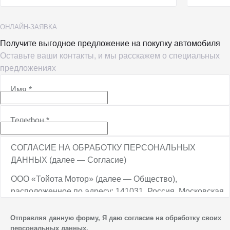
ОНЛАЙН-ЗАЯВКА
Получите выгодное предложение на покупку автомобиля
Оставьте ваши контакты, и мы расскажем о специальных
предложениях
Имя
*
Телефон
*
СОГЛАСИЕ НА ОБРАБОТКУ ПЕРСОНАЛЬНЫХ
ДАННЫХ (далее — Согласие)
ООО «Тойота Мотор» (далее — Общество),
расположенное по адресу: 141031, Россия, Московская
обл., г. о. Мытищи, п. Вёшки, МКАД, 84-й км,
ТПЗ «Алтуфьево», вл. 5, стр. 1, является оператором
Отправляя данную форму, Я даю согласие на обработку своих
персональных данных.
персональных данных.