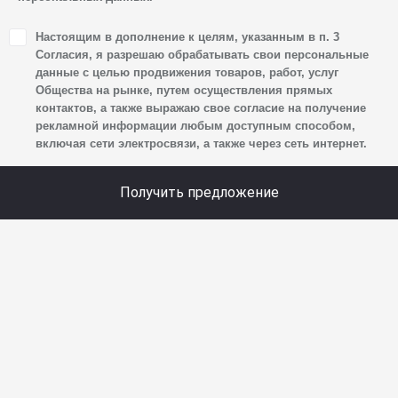
1. Настоящим я даю согласие Обществу на обработку
Настоящим в дополнение к целям, указанным в п. 3
своих персональных данных, а именно: имени, отчества,
Согласия, я разрешаю обрабатывать свои персональные
фамилии, контактных данных (включая номер телефона
данные с целью продвижения товаров, работ, услуг
Общества на рынке, путем осуществления прямых
и адрес электронной почты), адреса, сведений
контактов, а также выражаю свое согласие на получение
о впечатлениях, интересах, предпочтениях
рекламной информации любым доступным способом,
к автомобилю(-ям) и товарам/услугам, IP-адреса,
включая сети электросвязи, а также через сеть интернет.
сведений об устройстве, операционной системы
устройства и модели мобильного телефона посетителя
Получить предложение
сайта, уникального идентификатора посетителя сайта,
предпочтительного времени и способа для контакта,
истории контактов.
2. Под обработкой персональных данных понимаются
следующие действия: сбор, запись, систематизация,
накопление, хранение, уточнение (обновление,
изменение), извлечение, использование, передача
(предоставление, доступ), блокирование, удаление,
уничтожение персональных данных. Общество