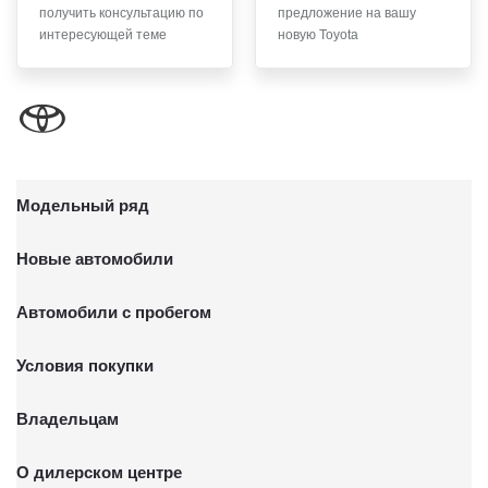
получить консультацию по
предложение на вашу
письменного заявления Обществу заказным почтовым
интересующей теме
новую Toyota
отправлением с описью вложения по адресу: 141031,
Московская обл., г. о. Мытищи, п. Вёшки, МКАД 84-й км,
ТПЗ «Алтуфьево», вл. 5, стр. 1.
Модельный ряд
Новые автомобили
Автомобили с пробегом
Условия покупки
Владельцам
О дилерском центре