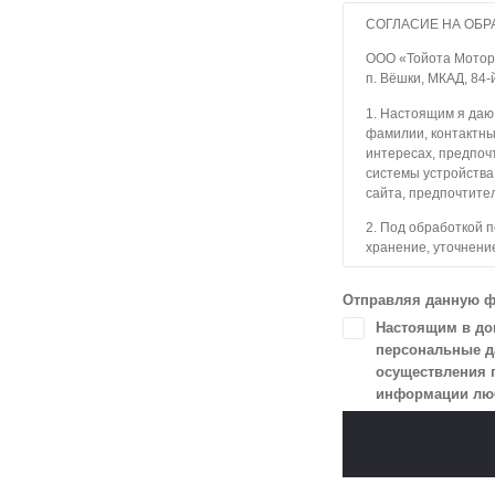
СОГЛАСИЕ НА ОБР
ООО «Тойота Мотор» 
п. Вёшки, МКАД, 84-
1. Настоящим я даю
фамилии, контактны
интересах, предпочт
системы устройства
сайта, предпочтител
2. Под обработкой 
хранение, уточнение
блокирование, уда
с использованием с
Отправляя данную ф
3. Целью обработки
Настоящим в доп
и пользователями с
персональные да
осуществления 
4. Я даю согласие 
информации любы
в разделе «Юридич
5. Данное Согласие
Я осведомлен, что 
цели, и может запро
чтобы гарантироват