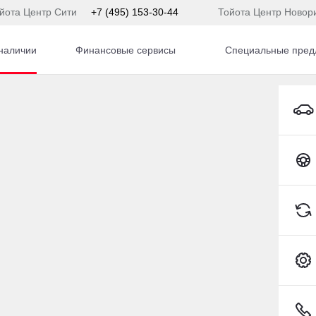
йота Центр Сити
+7 (495) 153-30-44
Тойота Центр Новор
наличии
Финансовые сервисы
Специальные пред
TANK 500 Внедорожник Бензин 3,0 л 299 л.с. АКПП
Toyota C-HR
5) 153-54-65