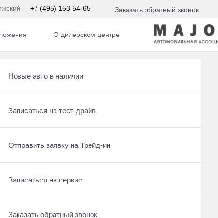
ижский
+7 (495) 153-54-65
Заказать обратный звонок
ложения
О дилерском центре
Получить консультацию по кредиту
Рассчитать кредит
Новые авто в наличии
Ещё 25 фото
3 440 000 ₽
Отправить заявку на Трейд-ин
Записаться на сервис
Записаться на тест-драйв
Получить предложение
Записаться на сервис
Отправить заявку на Трейд-ин
Отправить заявку на Трейд-ин
Заказать обратный звонок
Заказать обратный звонок
Записаться на сервис
Оставить заявку на кредит
Заказать обратный звонок