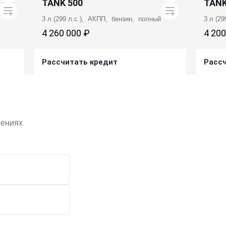
TANK 500
TANK
3 л (299 л.с.), АКПП, бензин, полный
3 л (2
4 260 000 ₽
4 200
Рассчитать кредит
Расс
Получить предложение
жениях