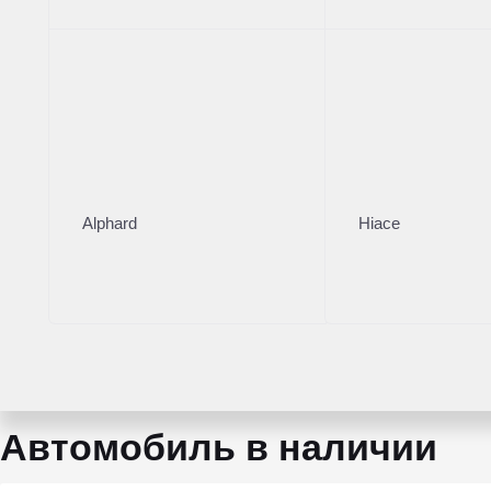
Левый
Кузов
Внедорожник
Коробка
АКПП
Мощность
299 л.с.
Alphard
Hiace
Объем двигателя
3 л
Тип топлива
Бензин
Автомобиль в наличии