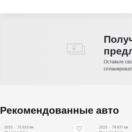
Полу
пред
Оставьте св
спланироват
Рекомендованные авто
2023
·
75 818 км
2023
·
79 837 км