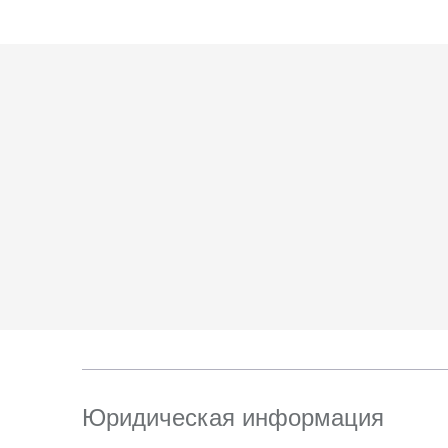
6. Согласие может 
отправлением с опис
ТПЗ «Алтуфьево», вл.
Юридическая информация