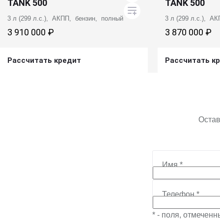
TANK 500
TANK 500
3 л (299 л.с.), АКПП, бензин, полный
3 л (299 л.с.), А
3 910 000 ₽
3 870 000 ₽
Рассчитать кредит
Рассчитать к
Получить предложение
Получит
Остав
Имя
*
Телефон
*
* - поля, отмечен