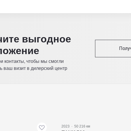
читe выгодное
ложение
Полу
ои контакты, чтобы мы смогли
ь ваш визит в дилерский центр
2023
·
50 216 км