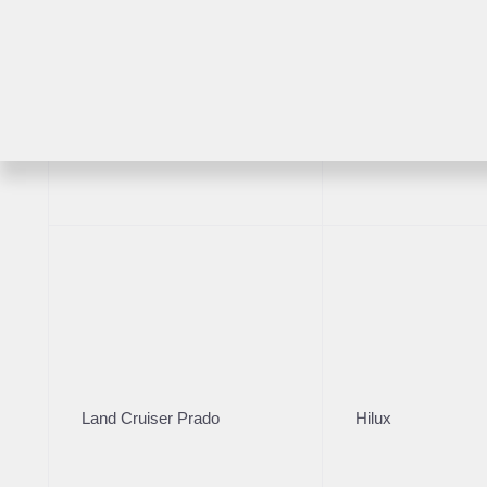
Комплектация
Год производст
Цвет кузова
2023
Черный
RAV4
Highlander
VIN
***3569
Комплектация
VIN
***3569
Цвет
Land Cruiser Prado
Hilux
Черный
Руль