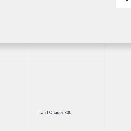
ва
Пробег
Коробка
112 184
АКПП
Fortuner
Владельцы
Кузов
2
Внедорож­ник
Характеристики
Стоимос
Цена без уч
Land Cruiser 300