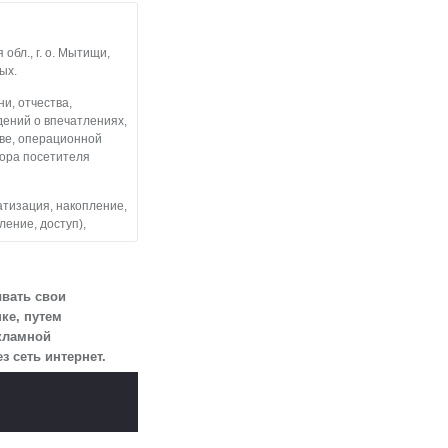
бл., г. о. Мытищи,
ых.
и, отчества,
дений о впечатлениях,
тве, операционной
тора посетителя
атизация, накопление,
ление, доступ),
льные данные
 посетителями
ывать свои
ке, путем
екламной
змещен на сайте
 сеть интернет.
огласии.
 для определенной
ии 10 лет с тем,