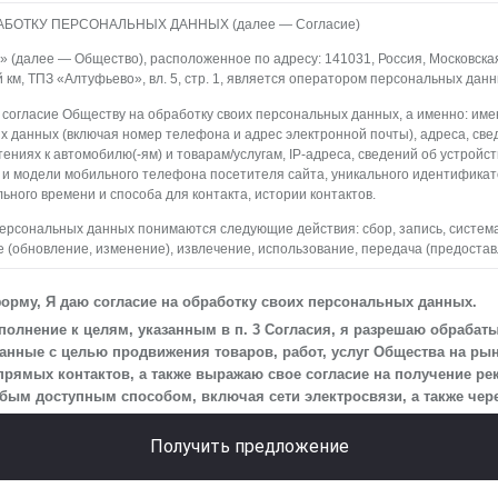
АБОТКУ ПЕРСОНАЛЬНЫХ ДАННЫХ (далее — Согласие)
(далее — Общество), расположенное по адресу: 141031, Россия, Московская о
й км, ТПЗ «Алтуфьево», вл. 5, стр. 1, является оператором персональных данн
 согласие Обществу на обработку своих персональных данных, а именно: имен
х данных (включая номер телефона и адрес электронной почты), адреса, све
ениях к автомобилю(-ям) и товарам/услугам, IP-адреса, сведений об устройс
 и модели мобильного телефона посетителя сайта, уникального идентифика
ьного времени и способа для контакта, истории контактов.
персональных данных понимаются следующие действия: сбор, запись, систем
 (обновление, изменение), извлечение, использование, передача (предостав
ление, уничтожение персональных данных. Общество обрабатывает персона
редств автоматизации.
орму, Я даю согласие на обработку своих персональных данных.
 персональных данных является осуществление взаимодействия Общества с
олнение к целям, указанным в п. 3 Согласия, я разрешаю обрабат
айта.
нные с целью продвижения товаров, работ, услуг Общества на рын
прямых контактов, а также выражаю свое согласие на получение р
на передачу моих персональных данных третьим лицам, перечень которых ра
м доступным способом, включая сети электросвязи, а также через
еская информация».
 действует до момента достижения цели обработки, указанной в настоящем С
Получить предложение
Общество будет обрабатывать данные только в случае, если это необходимо
сить, чтобы я продлил срок действия своего согласия на обработку по истечен
ь, что оно соответствует моим намерениям.