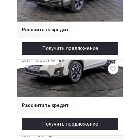
2.5 л (171 л.с.), Вариатор, бензин, полный
1 830 000 ₽
Рассчитать кредит
Получить предложение
2018
·
172 159 км
Subaru XV
2 л (150 л.с.), Вариатор, бензин, полный
1 995 000 ₽
Рассчитать кредит
Получить предложение
2017
·
93 512 км