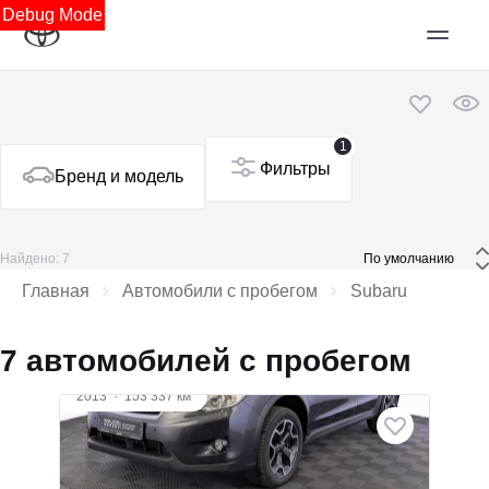
Debug Mode
1
Фильтры
Бренд и модель
Найдено: 7
 По умолчанию 
Главная
Автомобили с пробегом
Subaru
7 автомобилей с пробегом
2013
·
153 337 км
Subaru XV
1.6 л (114 л.с.), Вариатор, бензин, полный