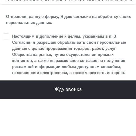
расположенное по адресу: 141031, Россия, Московская
обл., г. о. Мытищи, п. Вёшки, МКАД, 84-й км,
ТПЗ «Алтуфьево», вл. 5, стр. 1, является оператором
Отправляя данную форму, Я даю согласие на обработку своих
персональных данных.
персональных данных.
1. Настоящим я даю согласие Обществу на обработку
Настоящим в дополнение к целям, указанным в п. 3
своих персональных данных, а именно: имени, отчества,
Согласия, я разрешаю обрабатывать свои персональные
фамилии, контактных данных (включая номер телефона
данные с целью продвижения товаров, работ, услуг
Общества на рынке, путем осуществления прямых
и адрес электронной почты), адреса, сведений
контактов, а также выражаю свое согласие на получение
о впечатлениях, интересах, предпочтениях
рекламной информации любым доступным способом,
к автомобилю(-ям) и товарам/услугам, IP-адреса,
включая сети электросвязи, а также через сеть интернет.
сведений об устройстве, операционной системы
устройства и модели мобильного телефона посетителя
Жду звонка
сайта, уникального идентификатора посетителя сайта,
предпочтительного времени и способа для контакта,
истории контактов.
2. Под обработкой персональных данных понимаются
следующие действия: сбор, запись, систематизация,
накопление, хранение, уточнение (обновление,