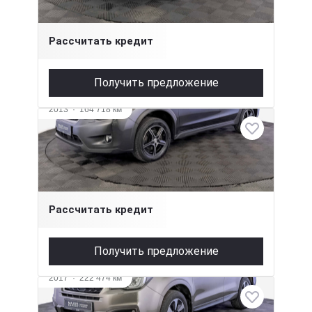
1 170 000 ₽
Рассчитать кредит
Получить предложение
2013
·
164 718 км
Subaru XV
2 л (150 л.с.), Вариатор, бензин, полный
1 320 000 ₽
Рассчитать кредит
Получить предложение
2017
·
222 474 км
Subaru Forester