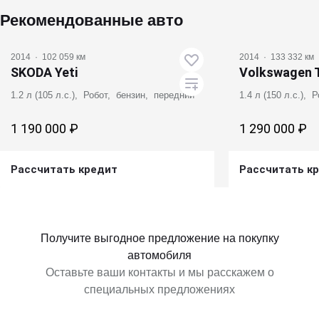
Рекомендованные авто
2014
·
102 059 км
2014
·
133 332 км
SKODA Yeti
Volkswagen 
1.2 л (105 л.с.), Робот, бензин, передний
1.4 л (150 л.с.),
1 190 000 ₽
1 290 000 ₽
Рассчитать кредит
Рассчитать к
Получить предложение
Получит
Получите выгодное предложение на покупку
автомобиля
Оставьте ваши контакты и мы расскажем о
специальных предложениях