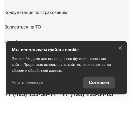
Консультация по страхованию
Записаться на ТО
Служба клиентской поддержки
×
Мы используем файлы cookie
Это необходимо для полноценного функционирования
сайта. Продолжая использовать сайт, вы соглашаетесь со
сбором и обработкой данных.
Согласен
Читать полностью
Тойота Центр Сити
Тойота Центр Новорижский
+7 (495) 153-30-44
+7 (495) 153-54-65
Тойота Центр Сокольники
+7 (495) 172-04-83
Тойота Центр Шереметьево
+7 (495) 153-62-30