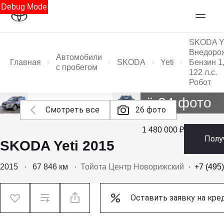
Debug Mode
SKODA Ye
Внедоро
Автомобили
Главная
SKODA
Yeti
Бензин 1,
с пробегом
122 л.с.
Робот
Ещё 24 фото
Смотреть все
26 фото
1 480 000 ₽
Полу
SKODA Yeti 2015
2015
·
67 846 км
·
Тойота Центр Новорижский
·
+7 (495
Оставить заявку на кре