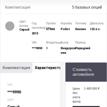
Комплектация
5 базовых опций
Цвет
Год
Пробег
Коробка
Топливо
Двигатель
кузова
производства
67 846
Робот
Бензин
122 л.с.
Серый
2015
VIN
Владельцы
Кузов
Привод
***9990
1
Внедорож­
Передний
ник
Комплектация
Характеристики
Стоимость
автомобиля
VIN
Цена
1 480 000 ₽
***9990
без
учета
Цвет
выгод
Серый