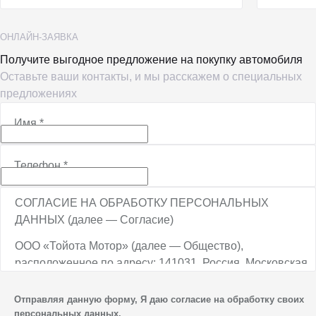
ОНЛАЙН-ЗАЯВКА
Получите выгодное предложение на покупку автомобиля
Оставьте ваши контакты, и мы расскажем о специальных
предложениях
Имя
*
Телефон
*
СОГЛАСИЕ НА ОБРАБОТКУ ПЕРСОНАЛЬНЫХ
ДАННЫХ (далее — Согласие)
ООО «Тойота Мотор» (далее — Общество),
расположенное по адресу: 141031, Россия, Московская
обл., г. о. Мытищи, п. Вёшки, МКАД, 84-й км,
ТПЗ «Алтуфьево», вл. 5, стр. 1, является оператором
Отправляя данную форму, Я даю согласие на обработку своих
персональных данных.
персональных данных.