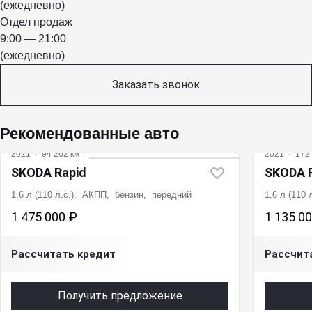
(ежедневно)
Отдел продаж
9:00 — 21:00
(ежедневно)
Заказать звонок
Рекомендованные авто
2021
·
94 262 км
2021
·
172 
SKODA Rapid
SKODA 
1.6 л (110 л.с.), АКПП, бензин, передний
1.6 л (110
1 475 000 ₽
1 135 0
Рассчитать кредит
Рассчит
Получить предложение