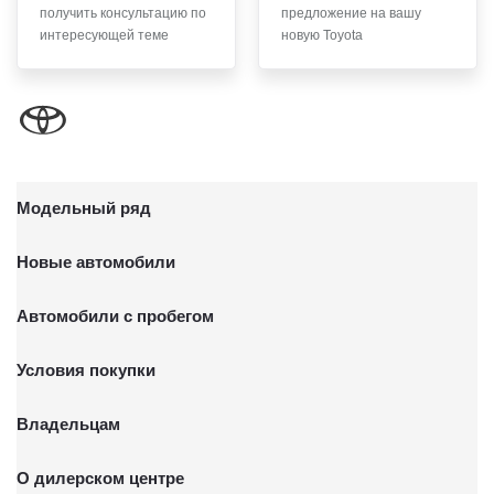
получить консультацию по
предложение на вашу
письменного заявления Обществу заказным почтовым
интересующей теме
новую Toyota
отправлением с описью вложения по адресу: 141031,
Московская обл., г. о. Мытищи, п. Вёшки, МКАД 84-й км,
ТПЗ «Алтуфьево», вл. 5, стр. 1.
Модельный ряд
Новые автомобили
Автомобили с пробегом
Условия покупки
Владельцам
О дилерском центре