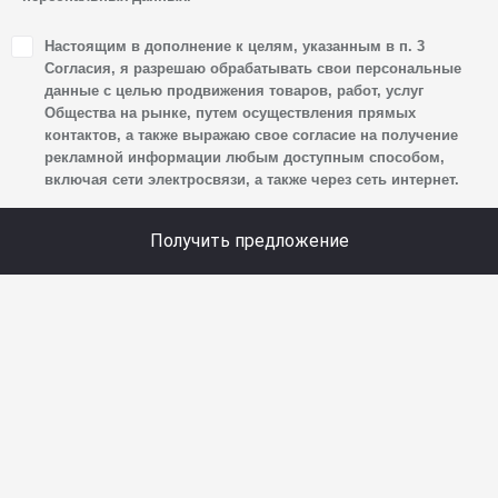
1. Настоящим я даю согласие Обществу на обработку
Настоящим в дополнение к целям, указанным в п. 3
своих персональных данных, а именно: имени, отчества,
Согласия, я разрешаю обрабатывать свои персональные
фамилии, контактных данных (включая номер телефона
данные с целью продвижения товаров, работ, услуг
Общества на рынке, путем осуществления прямых
и адрес электронной почты), адреса, сведений
контактов, а также выражаю свое согласие на получение
о впечатлениях, интересах, предпочтениях
рекламной информации любым доступным способом,
к автомобилю(-ям) и товарам/услугам, IP-адреса,
включая сети электросвязи, а также через сеть интернет.
сведений об устройстве, операционной системы
устройства и модели мобильного телефона посетителя
Получить предложение
сайта, уникального идентификатора посетителя сайта,
предпочтительного времени и способа для контакта,
истории контактов.
2. Под обработкой персональных данных понимаются
следующие действия: сбор, запись, систематизация,
накопление, хранение, уточнение (обновление,
изменение), извлечение, использование, передача
(предоставление, доступ), блокирование, удаление,
уничтожение персональных данных. Общество