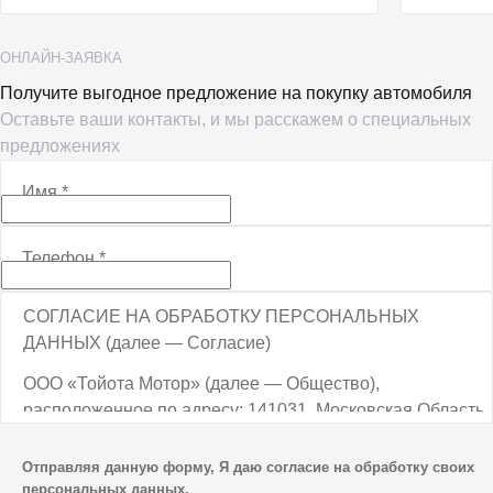
ОНЛАЙН-ЗАЯВКА
Получите выгодное предложение на покупку автомобиля
Оставьте ваши контакты, и мы расскажем о специальных
предложениях
Имя
*
Телефон
*
СОГЛАСИЕ НА ОБРАБОТКУ ПЕРСОНАЛЬНЫХ
ДАННЫХ (далее — Согласие)
ООО «Тойота Мотор» (далее — Общество),
расположенное по адресу: 141031, Московская Область,
г.о. Мытищи, п. Вешки, тер. тпз Алтуфьево, пр-д
Автомобильный, стр. 5А/1, является оператором
Отправляя данную форму, Я даю согласие на обработку своих
персональных данных.
персональных данных.