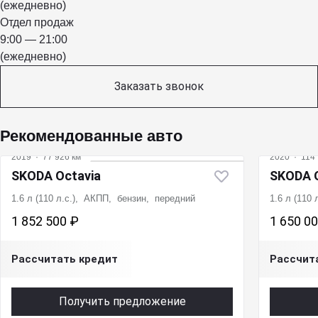
(ежедневно)
Отдел продаж
9:00 — 21:00
(ежедневно)
Заказать звонок
Рекомендованные авто
2019
·
77 926 км
2020
·
114 
SKODA Octavia
SKODA O
1.6 л (110 л.с.), АКПП, бензин, передний
1.6 л (110
1 852 500 ₽
1 650 0
Рассчитать кредит
Рассчит
Получить предложение