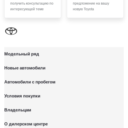
получить консультацию по
предложение на вашу
письменного заявления Обществу заказным почтовым
интересующей теме
новую Toyota
отправлением с описью вложения по адресу: 141031,
Московская Область, г.о. Мытищи, п. Вешки, тер. тпз
Алтуфьево, пр-д Автомобильный, стр. 5А/1.
Модельный ряд
Новые автомобили
Автомобили с пробегом
Условия покупки
Владельцам
О дилерском центре