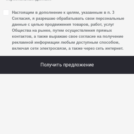
1. Настоящим я даю согласие Обществу на обработку
Настоящим в дополнение к целям, указанным в п. 3
своих персональных данных, а именно: имени, отчества,
Согласия, я разрешаю обрабатывать свои персональные
фамилии, контактных данных (включая номер телефона
данные с целью продвижения товаров, работ, услуг
Общества на рынке, путем осуществления прямых
и адрес электронной почты), адреса, сведений
контактов, а также выражаю свое согласие на получение
о впечатлениях, интересах, предпочтениях
рекламной информации любым доступным способом,
к автомобилю(-ям) и товарам/услугам, IP-адреса,
включая сети электросвязи, а также через сеть интернет.
сведений об устройстве, операционной системы
устройства и модели мобильного телефона посетителя
Получить предложение
сайта, уникального идентификатора посетителя сайта,
предпочтительного времени и способа для контакта,
истории контактов.
2. Под обработкой персональных данных понимаются
следующие действия: сбор, запись, систематизация,
накопление, хранение, уточнение (обновление,
изменение), извлечение, использование, передача
(предоставление, доступ), блокирование, удаление,
уничтожение персональных данных. Общество