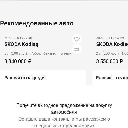
Рекомендованные авто
2021
·
40 272 км
2021
·
71 894 км
SKODA Kodiaq
SKODA Kodia
2 л (180 л.с.), Робот, бензин, полный
2 л (180 л.с.), Р
3 840 000 ₽
3 550 000 ₽
Рассчитать кредит
Рассчитать к
Получить предложение
Получит
Получите выгодное предложение на покупку
автомобиля
Оставьте ваши контакты и мы расскажем о
специальных предложениях