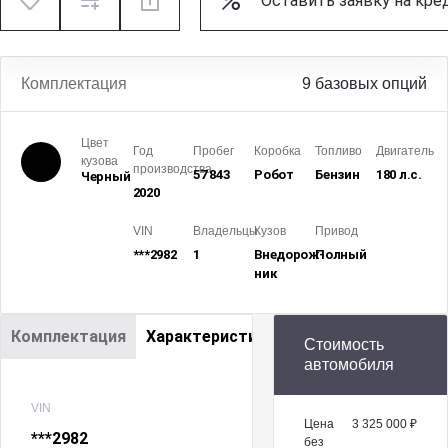
Оставить заявку на кре
Комплектация
9 базовых опций
Цвет
Год
Пробег
Коробка
Топливо
Двигатель
кузова
производства
57 843
Робот
Бензин
180 л.с.
Черный
2020
VIN
Владельцы
Кузов
Привод
***2982
1
Внедорож­
Полный
ник
Комплектация
Характеристики
Стоимость
автомобиля
VIN
Цена
3 325 000 ₽
***2982
без