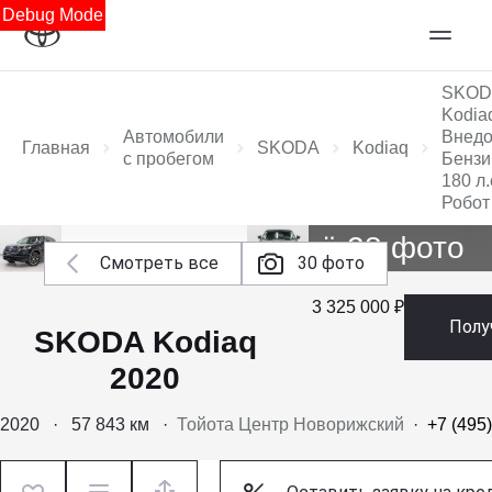
Debug Mode
SKOD
Kodia
Автомобили
Внедо
Главная
SKODA
Kodiaq
с пробегом
Бензи
180 л.
Робот
Ещё 28 фото
Смотреть все
30 фото
3 325 000 ₽
Полу
SKODA Kodiaq
2020
2020
·
57 843 км
·
Тойота Центр Новорижский
·
+7 (495