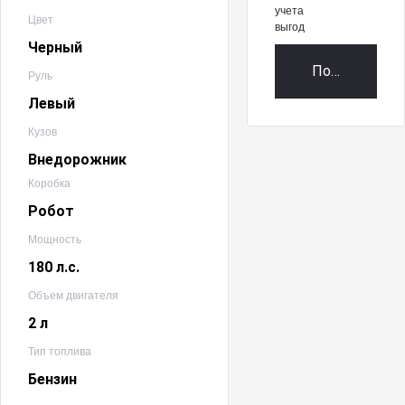
учета
Цвет
выгод
Черный
Получить пр
Руль
Левый
Кузов
Внедорожник
Коробка
Робот
Мощность
180 л.с.
Объем двигателя
2 л
Тип топлива
Бензин