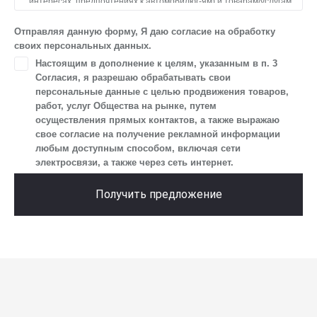
интересах, предпочтениях к автомобилю(-ям) и товарам/услугам,
IP-адреса, сведений об устройстве, операционной системы
устройства и модели мобильного телефона посетителя сайта,
Отправляя данную форму, Я даю согласие на обработку
уникального идентификатора посетителя сайта,
своих персональных данных.
предпочтительного времени и способа для контакта, истории
Настоящим в дополнение к целям, указанным в п. 3
контактов.
Согласия, я разрешаю обрабатывать свои
2. Под обработкой персональных данных понимаются
персональные данные с целью продвижения товаров,
следующие действия: сбор, запись, систематизация,
работ, услуг Общества на рынке, путем
накопление, хранение, уточнение (обновление, изменение),
осуществления прямых контактов, а также выражаю
извлечение, использование, передача (предоставление, доступ),
свое согласие на получение рекламной информации
блокирование, удаление, уничтожение персональных данных.
любым доступным способом, включая сети
Общество обрабатывает персональные данные
электросвязи, а также через сеть интернет.
с использованием средств автоматизации.
3. Целью обработки персональных данных является
Получить предложение
осуществление взаимодействия Общества с посетителями
и пользователями сайта.
4. Я даю согласие на передачу моих персональных данных
третьим лицам, перечень которых размещен на сайте в разделе
«Юридическая информация».
5. Данное Согласие действует до момента достижения цели
обработки, указанной в настоящем Согласии. Я осведомлен,
что Общество будет обрабатывать данные только в случае, если