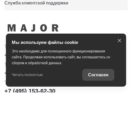
Служба клиентской поддержки
×
Мы используем файлы cookie
Тойота Центр Сити
Тойота Центр Новорижский
Это необходимо для полноценного функционирования
+7 (495) 153-30-44
+7 (495) 153-54-65
сайта. Продолжая использовать сайт, вы соглашаетесь со
сбором и обработкой данных.
Тойота Центр Сокольники
+7 (495) 172-04-83
Согласен
Читать полностью
Тойота Центр Шереметьево
+7 (495) 153-62-30