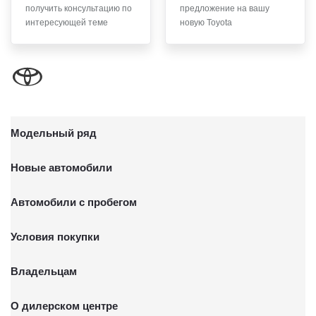
получить консультацию по
предложение на вашу
письменного заявления Обществу заказным почтовым
интересующей теме
новую Toyota
отправлением с описью вложения по адресу: 141031,
Московская обл., г. о. Мытищи, п. Вёшки, МКАД 84-й км,
ТПЗ «Алтуфьево», вл. 5, стр. 1.
Модельный ряд
Новые автомобили
Автомобили с пробегом
Условия покупки
Владельцам
О дилерском центре