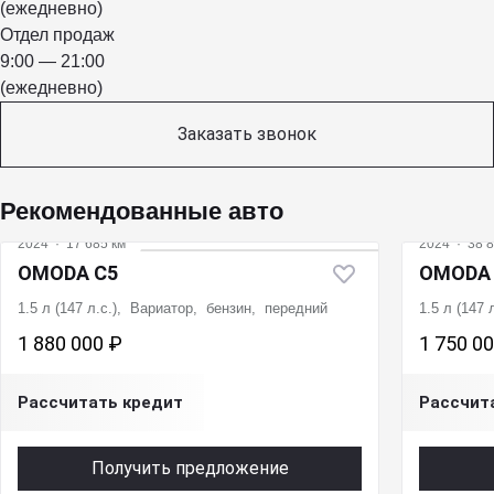
(ежедневно)
Отдел продаж
9:00 — 21:00
(ежедневно)
Заказать звонок
Рекомендованные авто
2024
·
17 685 км
2024
·
38 8
OMODA C5
OMODA
1.5 л (147 л.с.), Вариатор, бензин, передний
1.5 л (147
1 880 000 ₽
1 750 0
Рассчитать кредит
Рассчит
Получить предложение