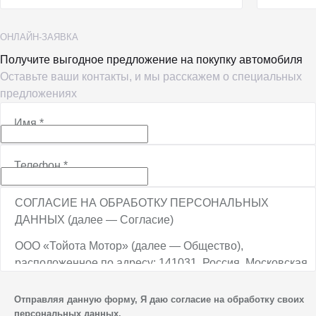
ОНЛАЙН-ЗАЯВКА
Получите выгодное предложение на покупку автомобиля
Оставьте ваши контакты, и мы расскажем о специальных
предложениях
Имя
*
Телефон
*
СОГЛАСИЕ НА ОБРАБОТКУ ПЕРСОНАЛЬНЫХ
ДАННЫХ (далее — Согласие)
ООО «Тойота Мотор» (далее — Общество),
расположенное по адресу: 141031, Россия, Московская
обл., г. о. Мытищи, п. Вёшки, МКАД, 84-й км,
ТПЗ «Алтуфьево», вл. 5, стр. 1, является оператором
Отправляя данную форму, Я даю согласие на обработку своих
персональных данных.
персональных данных.