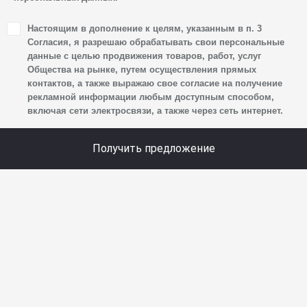
1. Настоящим я даю согласие Обществу на обработку
Настоящим в дополнение к целям, указанным в п. 3
своих персональных данных, а именно: имени, отчества,
Согласия, я разрешаю обрабатывать свои персональные
фамилии, контактных данных (включая номер телефона
данные с целью продвижения товаров, работ, услуг
Общества на рынке, путем осуществления прямых
и адрес электронной почты), адреса, сведений
контактов, а также выражаю свое согласие на получение
о впечатлениях, интересах, предпочтениях
рекламной информации любым доступным способом,
к автомобилю(-ям) и товарам/услугам, IP-адреса,
включая сети электросвязи, а также через сеть интернет.
сведений об устройстве, операционной системы
устройства и модели мобильного телефона посетителя
Получить предложение
сайта, уникального идентификатора посетителя сайта,
предпочтительного времени и способа для контакта,
истории контактов.
2. Под обработкой персональных данных понимаются
следующие действия: сбор, запись, систематизация,
накопление, хранение, уточнение (обновление,
изменение), извлечение, использование, передача
(предоставление, доступ), блокирование, удаление,
уничтожение персональных данных. Общество