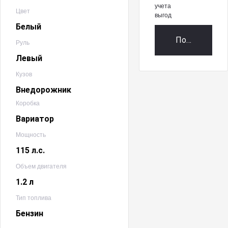
учета
Цвет
выгод
Белый
Получить пр
Руль
Левый
Кузов
Внедорожник
Коробка
Вариатор
Мощность
115 л.с.
Объем двигателя
1.2 л
Тип топлива
Бензин