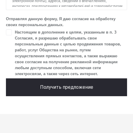
электронной почты), адреса, сведений о впечатлениях,
интересах, предпочтениях к автомобилю(-ям) и товарам/услугам,
IP-адреса, сведений об устройстве, операционной системы
устройства и модели мобильного телефона посетителя сайта,
Отправляя данную форму, Я даю согласие на обработку
уникального идентификатора посетителя сайта,
своих персональных данных.
предпочтительного времени и способа для контакта, истории
Настоящим в дополнение к целям, указанным в п. 3
контактов.
Согласия, я разрешаю обрабатывать свои
2. Под обработкой персональных данных понимаются
персональные данные с целью продвижения товаров,
следующие действия: сбор, запись, систематизация,
работ, услуг Общества на рынке, путем
накопление, хранение, уточнение (обновление, изменение),
осуществления прямых контактов, а также выражаю
извлечение, использование, передача (предоставление, доступ),
свое согласие на получение рекламной информации
блокирование, удаление, уничтожение персональных данных.
любым доступным способом, включая сети
Общество обрабатывает персональные данные
электросвязи, а также через сеть интернет.
с использованием средств автоматизации.
3. Целью обработки персональных данных является
Получить предложение
осуществление взаимодействия Общества с посетителями
и пользователями сайта.
4. Я даю согласие на передачу моих персональных данных
третьим лицам, перечень которых размещен на сайте в разделе
«Юридическая информация».
5. Данное Согласие действует до момента достижения цели
обработки, указанной в настоящем Согласии. Я осведомлен,