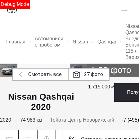
Debug Mode
Nissa
Qashq
Автомобили
Внед
Главная
Nissan
Qashqai
с пробегом
Бензи
115 л.
Вари
Ещё 25 фото
Смотреть все
27 фото
1 715 000 ₽
Полу
Nissan Qashqai
2020
2020
·
74 983 км
·
Тойота Центр Новорижский
·
+7 (495