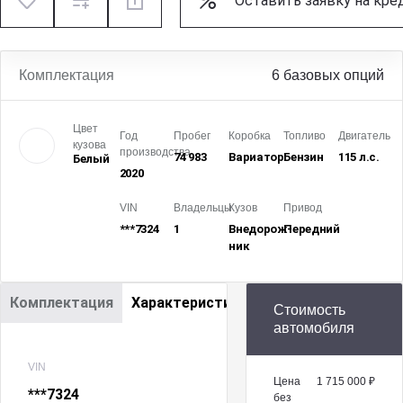
Оставить заявку на кре
Комплектация
6 базовых опций
Цвет
Год
Пробег
Коробка
Топливо
Двигатель
кузова
производства
74 983
Вариатор
Бензин
115 л.с.
Белый
2020
VIN
Владельцы
Кузов
Привод
***7324
1
Внедорож­
Передний
ник
Комплектация
Характеристики
Стоимость
автомобиля
VIN
Цена
1 715 000 ₽
***7324
без