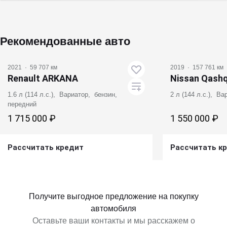
Рекомендованные авто
2021
·
59 707 км
2019
·
157 761 км
Renault ARKANA
Nissan Qashq
1.6 л (114 л.с.), Вариатор, бензин,
2 л (144 л.с.), В
передний
1 715 000 ₽
1 550 000 ₽
Рассчитать кредит
Рассчитать к
Получить предложение
Получит
Получите выгодное предложение на покупку
автомобиля
Оставьте ваши контакты и мы расскажем о