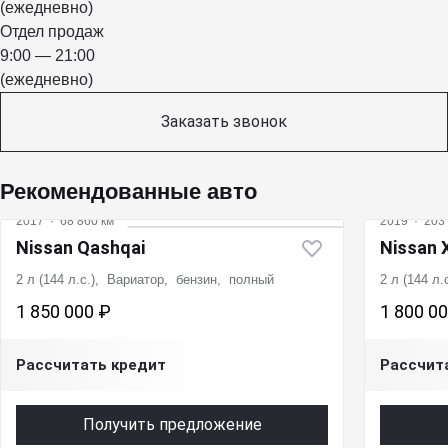
(ежедневно)
Отдел продаж
9:00 — 21:00
(ежедневно)
Заказать звонок
Рекомендованные авто
2017
·
68 860 км
2019
·
203 
Nissan Qashqai
Nissan X
2 л (144 л.с.), Вариатор, бензин, полный
2 л (144 л
1 850 000 ₽
1 800 0
Рассчитать кредит
Рассчит
Получить предложение