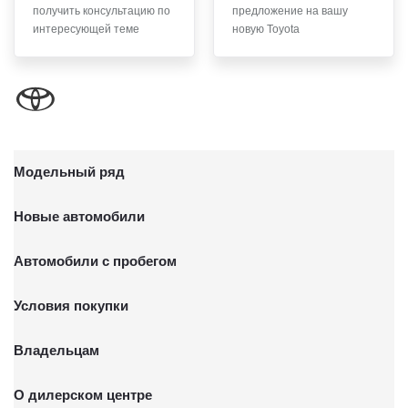
получить консультацию по
предложение на вашу
письменного заявления Обществу заказным почтовым
интересующей теме
новую Toyota
отправлением с описью вложения по адресу: 141031,
Московская обл., г. о. Мытищи, п. Вёшки, МКАД 84-й км,
ТПЗ «Алтуфьево», вл. 5, стр. 1.
Модельный ряд
Новые автомобили
Автомобили с пробегом
Условия покупки
Владельцам
О дилерском центре