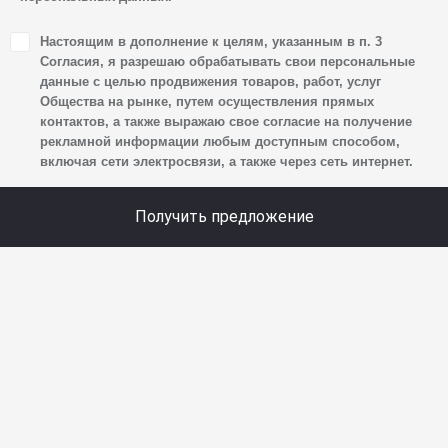
1. Настоящим я даю согласие Обществу на обработку
Настоящим в дополнение к целям, указанным в п. 3
своих персональных данных, а именно: имени, отчества,
Согласия, я разрешаю обрабатывать свои персональные
фамилии, контактных данных (включая номер телефона
данные с целью продвижения товаров, работ, услуг
Общества на рынке, путем осуществления прямых
и адрес электронной почты), адреса, сведений
контактов, а также выражаю свое согласие на получение
о впечатлениях, интересах, предпочтениях
рекламной информации любым доступным способом,
к автомобилю(-ям) и товарам/услугам, IP-адреса,
включая сети электросвязи, а также через сеть интернет.
сведений об устройстве, операционной системы
устройства и модели мобильного телефона посетителя
Получить предложение
сайта, уникального идентификатора посетителя сайта,
предпочтительного времени и способа для контакта,
истории контактов.
2. Под обработкой персональных данных понимаются
следующие действия: сбор, запись, систематизация,
накопление, хранение, уточнение (обновление,
изменение), извлечение, использование, передача
(предоставление, доступ), блокирование, удаление,
уничтожение персональных данных. Общество