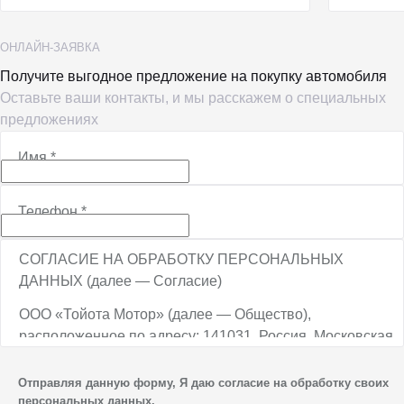
ОНЛАЙН-ЗАЯВКА
Получите выгодное предложение на покупку автомобиля
Оставьте ваши контакты, и мы расскажем о специальных
предложениях
Имя
*
Телефон
*
СОГЛАСИЕ НА ОБРАБОТКУ ПЕРСОНАЛЬНЫХ
ДАННЫХ (далее — Согласие)
ООО «Тойота Мотор» (далее — Общество),
расположенное по адресу: 141031, Россия, Московская
обл., г. о. Мытищи, п. Вёшки, МКАД, 84-й км,
ТПЗ «Алтуфьево», вл. 5, стр. 1, является оператором
Отправляя данную форму, Я даю согласие на обработку своих
персональных данных.
персональных данных.