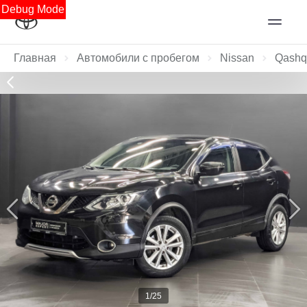
Debug Mode
Главная
Автомобили с пробегом
Nissan
Qashq
1/25