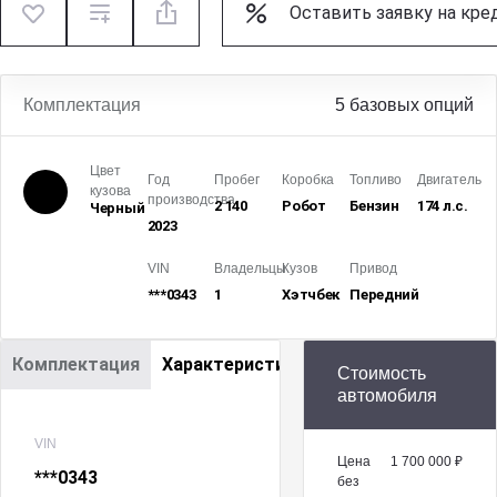
Оставить заявку на кре
Комплектация
5 базовых опций
Цвет
Год
Пробег
Коробка
Топливо
Двигатель
кузова
производства
2 140
Робот
Бензин
174 л.с.
Черный
2023
VIN
Владельцы
Кузов
Привод
***0343
1
Хэтчбек
Передний
Комплектация
Характеристики
Стоимость
автомобиля
VIN
Цена
1 700 000 ₽
***0343
без