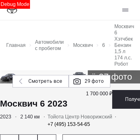
Debug Mode
Москвич
6
Хэтчбек
Автомобили
Главная
Москвич
6
Бензин
с пробегом
1,5 л
174 л.с.
Робот
Ещё 27 фото
Смотреть все
29 фото
1 700 000 ₽
Получ
Москвич 6 2023
2023
·
2 140 км
·
Тойота Центр Новорижский
·
+7 (495) 153-54-65