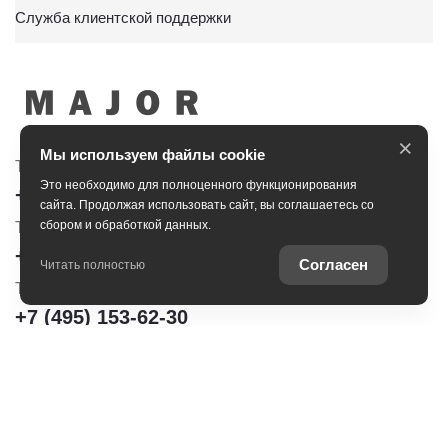
Служба клиентской поддержки
×
Мы используем файлы cookie
Тойота Центр Сити
Тойота Центр Новорижский
Это необходимо для полноценного функционирования
+7 (495) 153-30-44
+7 (495) 153-54-65
сайта. Продолжая использовать сайт, вы соглашаетесь со
сбором и обработкой данных.
Тойота Центр Сокольники
+7 (495) 172-04-83
Согласен
Читать полностью
Тойота Центр Шереметьево
+7 (495) 153-62-30