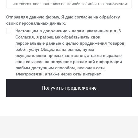
интересах, предпочтениях к автомобилю(-ям) и товарам/услугам,
IP-адреса, сведений об устройстве, операционной системы
устройства и модели мобильного телефона посетителя сайта,
Отправляя данную форму, Я даю согласие на обработку
уникального идентификатора посетителя сайта,
своих персональных данных.
предпочтительного времени и способа для контакта, истории
Настоящим в дополнение к целям, указанным в п. 3
контактов.
Согласия, я разрешаю обрабатывать свои
2. Под обработкой персональных данных понимаются
персональные данные с целью продвижения товаров,
следующие действия: сбор, запись, систематизация,
работ, услуг Общества на рынке, путем
накопление, хранение, уточнение (обновление, изменение),
осуществления прямых контактов, а также выражаю
извлечение, использование, передача (предоставление, доступ),
свое согласие на получение рекламной информации
блокирование, удаление, уничтожение персональных данных.
любым доступным способом, включая сети
Общество обрабатывает персональные данные
электросвязи, а также через сеть интернет.
с использованием средств автоматизации.
3. Целью обработки персональных данных является
Получить предложение
осуществление взаимодействия Общества с посетителями
и пользователями сайта.
4. Я даю согласие на передачу моих персональных данных
третьим лицам, перечень которых размещен на сайте в разделе
«Юридическая информация».
5. Данное Согласие действует до момента достижения цели
обработки, указанной в настоящем Согласии. Я осведомлен,
что Общество будет обрабатывать данные только в случае, если