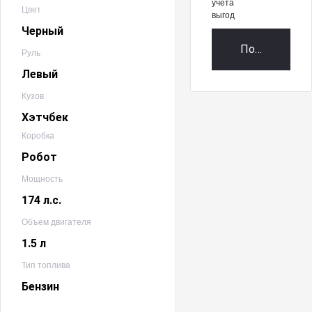
учета
Цвет
выгод
Черный
Получить пр
Руль
Левый
Кузов
Хэтчбек
Коробка
Робот
Мощность
174 л.с.
Объем двигателя
1.5 л
Тип топлива
Бензин