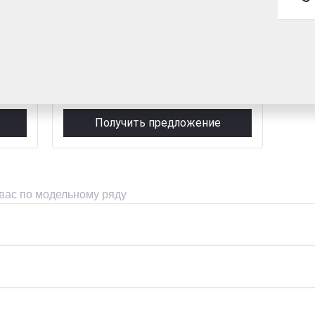
ный
2.5 л (178 л.с.), АКПП, дизель, полный
2 100 000 ₽
Рассчитать кредит
Получить предложение
 вас по модельному ряду