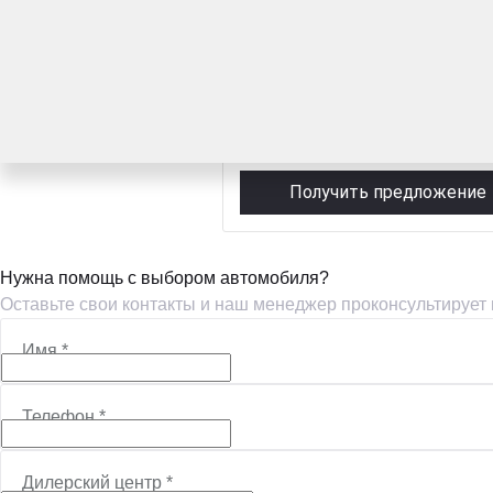
2.5 л (178 л.с.), АКПП, дизель, пол
1 700 000 ₽
Рассчитать кредит
Получить предложение
Нужна помощь с выбором автомобиля?
Оставьте свои контакты и наш менеджер проконсультирует
Имя
*
Телефон
*
Дилерский центр
*