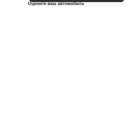
Оцените ваш автомобиль
Консультация по кредиту
Консультация по страхованию
Записаться на ТО
Служба клиентской поддержки