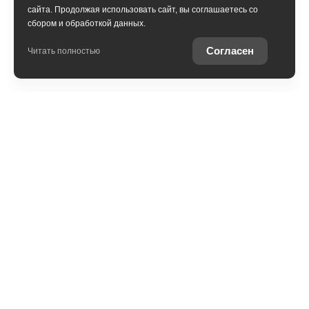
сайта. Продолжая использовать сайт, вы соглашаетесь со
сбором и обработкой данных.
Получить консультацию
Согласен
Читать полностью
Юридическая информация
Остались вопросы?
Купить Toyota в
кредит
Отправьте заявку, чтобы
Рассчитайте кредитное
получить консультацию по
предложение на вашу
интересующей теме
новую Toyota