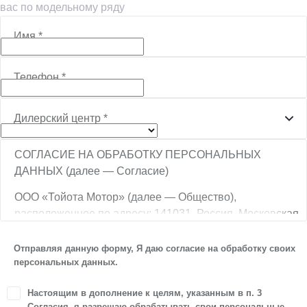
вас по модельному ряду
Имя
*
Телефон
*
Дилерский центр
*
СОГЛАСИЕ НА ОБРАБОТКУ ПЕРСОНАЛЬНЫХ
ДАННЫХ (далее — Согласие)
ООО «Тойота Мотор» (далее — Общество),
расположенное по адресу: 141031, Россия, Московская
обл., г. о. Мытищи, п. Вёшки, МКАД, 84-й км,
ТПЗ «Алтуфьево», вл. 5, стр. 1, является оператором
Отправляя данную форму, Я даю согласие на обработку своих
персональных данных.
персональных данных.
1. Настоящим я даю согласие Обществу на обработку
Настоящим в дополнение к целям, указанным в п. 3
своих персональных данных, а именно: имени, отчества,
Согласия, я разрешаю обрабатывать свои персональные