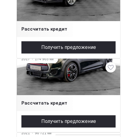
2 л (192 л.с.), АКПП, бензин, передний
2 010 000 ₽
Рассчитать кредит
Получить предложение
2017
·
174 963 км
MINI Hatch
2 л (231 л.с.), АКПП, бензин, передний
2 020 000 ₽
Рассчитать кредит
Получить предложение
2021
·
96 721 км