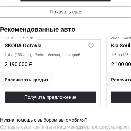
Показать еще
Рекомендованные авто
2019
·
92 323 км
2022
·
30 9
SKODA Octavia
Kia Soul
1.4 л (150 л.с.), Робот, бензин, передний
1.6 л (123
2 190 000 ₽
2 100 0
Рассчитать кредит
Рассчит
Получить предложение
Нужна помощь с выбором автомобиля?
Оставьте свои контакты и наш менеджер проконсультирует