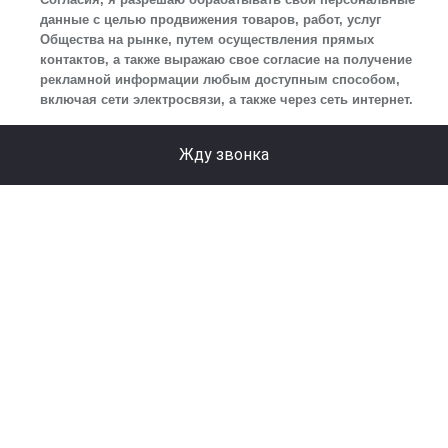
фамилии, контактных данных (включая номер телефона
данные с целью продвижения товаров, работ, услуг
Общества на рынке, путем осуществления прямых
и адрес электронной почты), адреса, сведений
контактов, а также выражаю свое согласие на получение
о впечатлениях, интересах, предпочтениях
рекламной информации любым доступным способом,
к автомобилю(-ям) и товарам/услугам, IP-адреса,
включая сети электросвязи, а также через сеть интернет.
сведений об устройстве, операционной системы
устройства и модели мобильного телефона посетителя
Жду звонка
сайта, уникального идентификатора посетителя сайта,
предпочтительного времени и способа для контакта,
истории контактов.
2. Под обработкой персональных данных понимаются
следующие действия: сбор, запись, систематизация,
накопление, хранение, уточнение (обновление,
изменение), извлечение, использование, передача
(предоставление, доступ), блокирование, удаление,
уничтожение персональных данных. Общество
обрабатывает персональные данные с использованием
средств автоматизации.