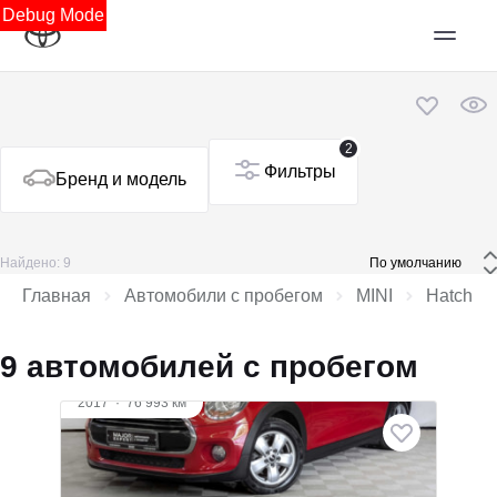
Debug Mode
2
Фильтры
Бренд и модель
Найдено: 9
 По умолчанию 
Главная
Автомобили с пробегом
MINI
Hatch
9 автомобилей с пробегом
2017
·
76 993 км
MINI Hatch
1.5 л (136 л.с.), АКПП, бензин, передний