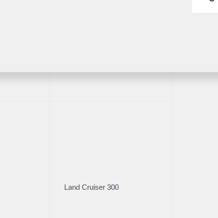
Fortuner
1/2
er Velar 2018
Land Cruiser 300