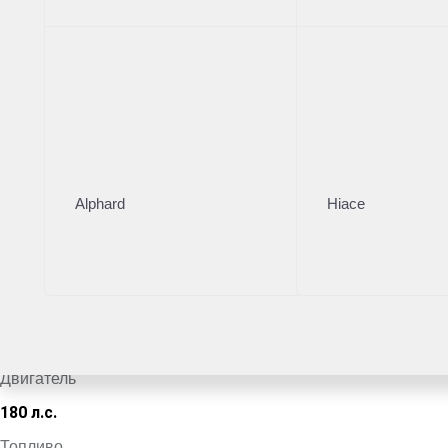
Тойота Центр Новорижский
·
+7 (495) 153-54-65
Поделиться
Комплектация
Цвет кузова
Alphard
Hiace
Серый
VIN
*************9377
Кузов
Внедорожник
Двигатель
180 л.с.
Топливо