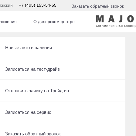
ижский
+7 (495) 153-54-65
Заказать обратный звонок
ложения
О дилерском центре
ник Дизель 2,0 л 180 л.с. АКПП
Получить консультацию по кредиту
Рассчитать кредит
Новые авто в наличии
Отправить заявку на Трейд-ин
Записаться на сервис
Записаться на тест-драйв
Записаться на сервис
Отправить заявку на Трейд-ин
Отправить заявку на Трейд-ин
Заказать обратный звонок
Заказать обратный звонок
Записаться на сервис
Заказать обратный звонок