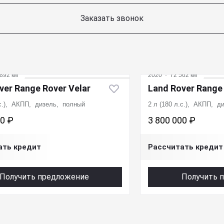
Заказать звонок
892 км
2020
·
72 562 км
ver Range Rover Velar
Land Rover Range 
.с.), АКПП, дизель, полный
2 л (180 л.с.), АКПП, 
00 ₽
3 800 000 ₽
ать кредит
Рассчитать кредит
Получить предложение
Получить 