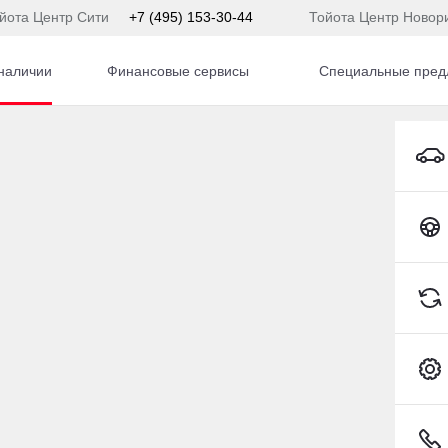
йота Центр Сити
+7 (495) 153-30-44
Тойота Центр Новор
наличии
Финансовые сервисы
Специальные пред
ange Rover Velar
Land Rover Range Rover Velar Внедорож
Toyota C-HR