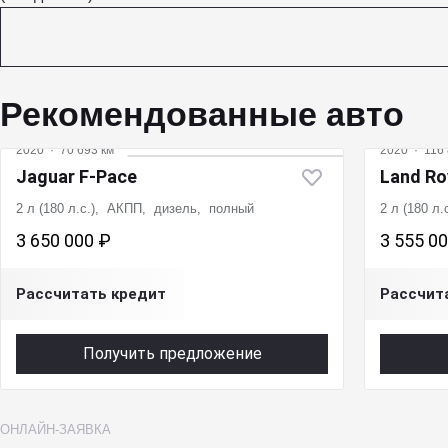
Рекомендованные авто
2020
·
70 693 км
2020
·
116 
Jaguar F-Pace
Land Ro
2 л (180 л.с.), АКПП, дизель, полный
2 л (180 л
3 650 000 ₽
3 555 0
Рассчитать кредит
Рассчит
Получить предложение
ОНЛАЙН-ЗАЯВКА