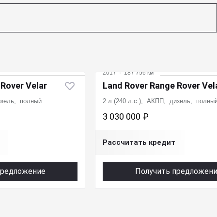
2017
·
187 756 км
Rover Velar
Land Rover Range Rover Vel
дизель, полный
2 л (240 л.с.), АКПП, дизель, полны
3 030 000 ₽
Рассчитать кредит
предложение
Получить предложен