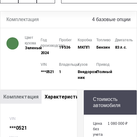
Комплектация
4 базовые опции
Цвет
Год
Пробег
Коробка
Топливо
Двигатель
кузова
производства
19 536
МКПП
Бензин
83 л.с.
Зеленый
2024
VIN
Владельцы
Кузов
Привод
***0521
1
Внедорож­
Полный
ник
Комплектация
Характеристики
Стоимость
автомобиля
VIN
Цена
1 080 000 ₽
***0521
без
учета