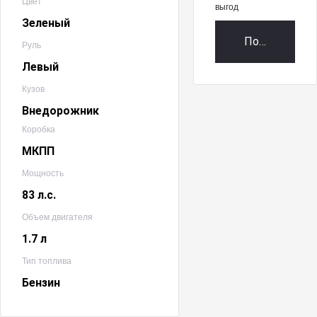
Цвет
выгод
Зеленый
Получить пр
Руль
Левый
Кузов
Внедорожник
Коробка
МКПП
Мощность
83 л.с.
Объем двигателя
1.7 л
Тип топлива
Бензин