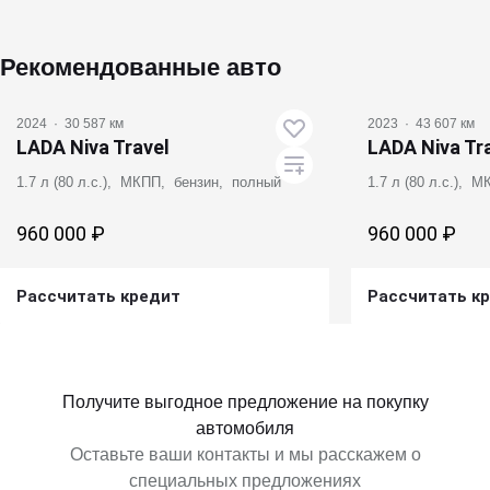
Рекомендованные авто
2024
·
30 587 км
2023
·
43 607 км
LADA Niva Travel
LADA Niva Tr
1.7 л (80 л.с.), МКПП, бензин, полный
1.7 л (80 л.с.), 
960 000 ₽
960 000 ₽
Рассчитать кредит
Рассчитать к
Получить предложение
Получит
Получите выгодное предложение на покупку
автомобиля
Оставьте ваши контакты и мы расскажем о
специальных предложениях