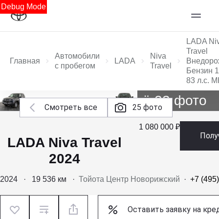
Debug Mode
LADA Ni
Travel
Автомобили
Niva
Главная
LADA
Внедоро
с пробегом
Travel
Бензин 1
83 л.с. 
Ещё 23 фото
Смотреть все
25 фото
1 080 000 ₽
Полу
LADA Niva Travel
2024
2024
·
19 536 км
·
Тойота Центр Новорижский
·
+7 (495
Оставить заявку на кре