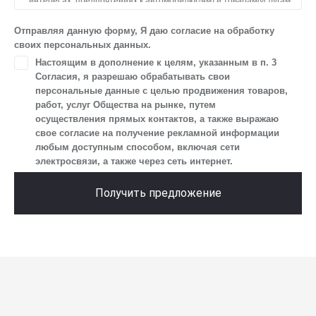
интересах, предпочтениях к автомобилю(-ям) и товарам/услугам,
IP-адреса, сведений об устройстве, операционной системы
устройства и модели мобильного телефона посетителя сайта,
Отправляя данную форму, Я даю согласие на обработку
уникального идентификатора посетителя сайта,
своих персональных данных.
предпочтительного времени и способа для контакта, истории
Настоящим в дополнение к целям, указанным в п. 3
контактов.
Согласия, я разрешаю обрабатывать свои
2. Под обработкой персональных данных понимаются
персональные данные с целью продвижения товаров,
следующие действия: сбор, запись, систематизация,
работ, услуг Общества на рынке, путем
накопление, хранение, уточнение (обновление, изменение),
осуществления прямых контактов, а также выражаю
извлечение, использование, передача (предоставление, доступ),
свое согласие на получение рекламной информации
блокирование, удаление, уничтожение персональных данных.
любым доступным способом, включая сети
Общество обрабатывает персональные данные
электросвязи, а также через сеть интернет.
с использованием средств автоматизации.
3. Целью обработки персональных данных является
Получить предложение
осуществление взаимодействия Общества с посетителями
и пользователями сайта.
4. Я даю согласие на передачу моих персональных данных
третьим лицам, перечень которых размещен на сайте в разделе
«Юридическая информация».
5. Данное Согласие действует до момента достижения цели
обработки, указанной в настоящем Согласии. Я осведомлен,
что Общество будет обрабатывать данные только в случае, если