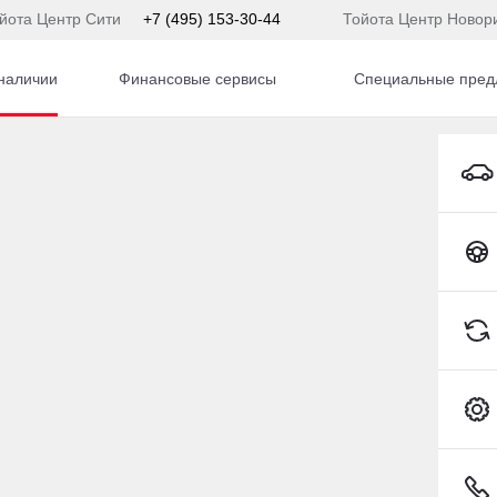
йота Центр Сити
+7 (495) 153-30-44
Тойота Центр Новор
наличии
Финансовые сервисы
Специальные пред
LADA Granta Седан Бензин 1,6 л 90 л.с. МКПП
Toyota C-HR
) 153-54-65