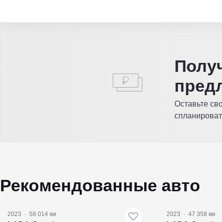
Полу
пред
Оставьте св
спланироват
Рекомендованные авто
2023
·
58 014 км
2023
·
47 358 км