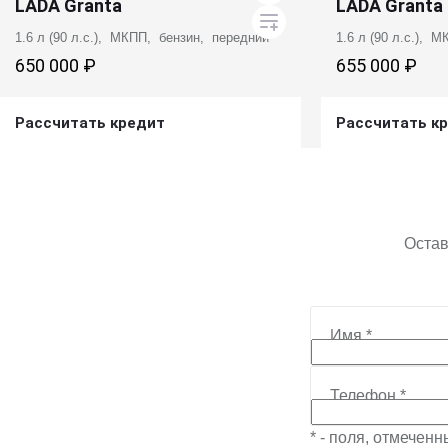
LADA Granta
LADA Granta
1.6 л (90 л.с.), МКПП, бензин, передний
1.6 л (90 л.с.), 
650 000 ₽
655 000 ₽
Рассчитать кредит
Рассчитать к
Получить предложение
Получит
Остав
Имя
*
Телефон
*
* - поля, отмечен