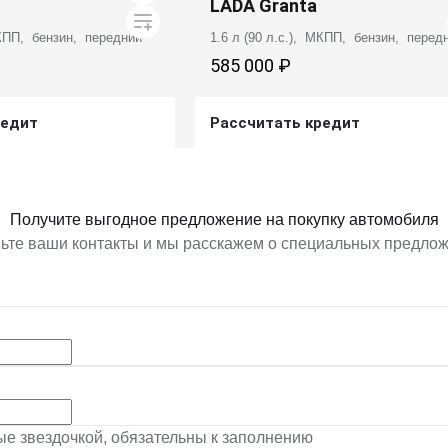
LADA Granta
МКПП, бензин, передний
1.6 л (90 л.с.), МКПП, бензин, перед
585 000 ₽
редит
Рассчитать кредит
ь предложение
Получить предложение
Получите выгодное предложение на покупку автомобиля
ьте ваши контакты и мы расскажем о специальных предло
ные звездочкой, обязательны к заполнению