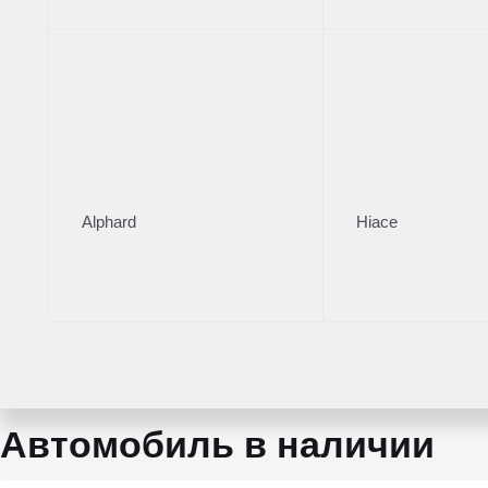
Левый
Кузов
Седан
Коробка
МКПП
Мощность
90 л.с.
Alphard
Hiace
Объем двигателя
1.6 л
Тип топлива
Бензин
Автомобиль в наличии