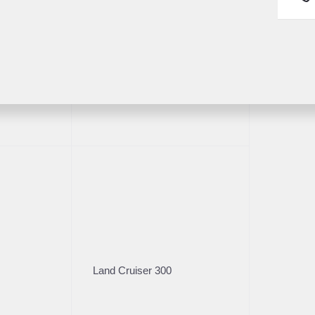
ва
Пробег
Коробка
51 561
МКПП
Fortuner
Владельцы
Кузов
1
Седан
Характеристики
Стоимос
Цена без уч
Land Cruiser 300