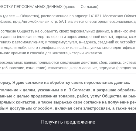
АБОТКУ ПЕРСОНАЛЬНЫХ ДАННЫХ (далее — Согласие)
 (далее — Общество), расположенное по адресу: 141031, Московская Область,
уфьево, пр-д Автомобильный, стр. 5А/1, является оператором персональных 
 согласие Обществу на обработку своих персональных данных, а именно: имен
х данных (включая номер телефона и адрес электронной почты), адреса, све
ениях к автомобилю(-ям) и товарам/услугам, IP-адреса, сведений об устройс
 и модели мобильного телефона посетителя сайта, уникального идентифика
ьного времени и способа для контакта, истории контактов.
персональных данных понимаются следующие действия: сбор, запись, систем
 (обновление, изменение), извлечение, использование, передача (предостав
ление, уничтожение персональных данных. Общество обрабатывает персона
редств автоматизации.
орму, Я даю согласие на обработку своих персональных данных.
 персональных данных является осуществление взаимодействия Общества с
олнение к целям, указанным в п. 3 Согласия, я разрешаю обрабат
айта.
нные с целью продвижения товаров, работ, услуг Общества на рын
прямых контактов, а также выражаю свое согласие на получение р
на передачу моих персональных данных третьим лицам, перечень которых ра
м доступным способом, включая сети электросвязи, а также через
еская информация».
 действует до момента достижения цели обработки, указанной в настоящем С
Получить предложение
Общество будет обрабатывать данные только в случае, если это необходимо
сить, чтобы я продлил срок действия своего согласия на обработку по истечен
ь, что оно соответствует моим намерениям.