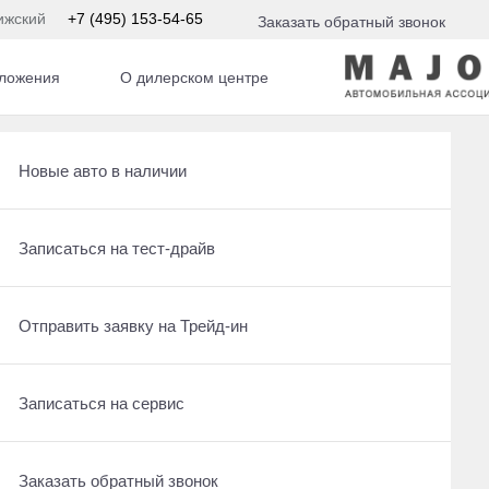
ижский
+7 (495) 153-54-65
Заказать обратный звонок
ложения
О дилерском центре
Получить консультацию по кредиту
Рассчитать кредит
Новые авто в наличии
Ещё 19 фото
650 000 ₽
Отправить заявку на Трейд-ин
Записаться на сервис
Записаться на тест-драйв
Получить предложение
Записаться на сервис
Отправить заявку на Трейд-ин
Отправить заявку на Трейд-ин
Заказать обратный звонок
Заказать обратный звонок
Записаться на сервис
Оставить заявку на кредит
Заказать обратный звонок