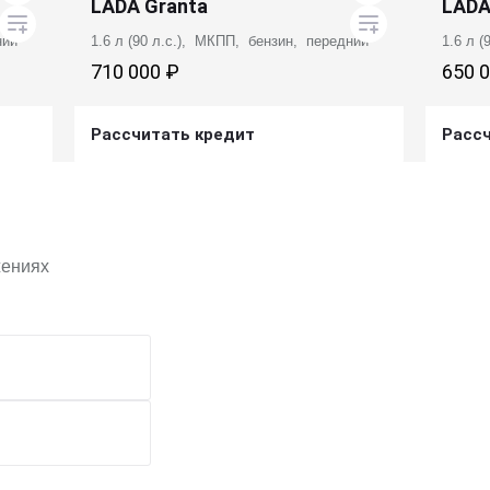
LADA Granta
LADA
ний
1.6 л (90 л.с.), МКПП, бензин, передний
1.6 л 
710 000 ₽
650 
Рассчитать кредит
Расс
Получить предложение
жениях