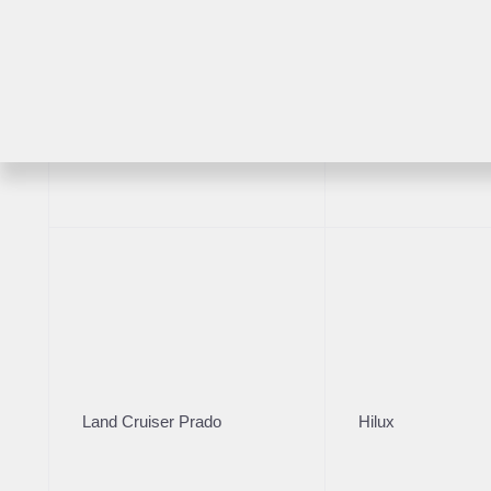
Комплектация
Год производст
Цвет кузова
2024
Белый
RAV4
Highlander
VIN
***7186
Комплектация
VIN
***7186
Цвет
Land Cruiser Prado
Hilux
Белый
Руль