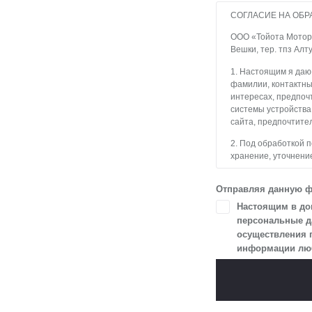
СОГЛАСИЕ НА ОБР
ООО «Тойота Мотор»
Вешки, тер. тпз Алт
1. Настоящим я даю
фамилии, контактны
интересах, предпочт
системы устройства
сайта, предпочтител
2. Под обработкой 
хранение, уточнение
блокирование, уда
с использованием с
Отправляя данную ф
3. Целью обработки
Настоящим в доп
и пользователями с
персональные да
осуществления 
4. Я даю согласие 
информации любы
в разделе «Юридич
5. Данное Согласие
Я осведомлен, что 
цели, и может запро
чтобы гарантироват