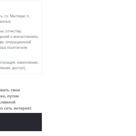
 г.о. Мытищи, п.
данных.
и, отчества,
дений о впечатлениях,
тве, операционной
тора посетителя
атизация, накопление,
ление, доступ),
льные данные
 посетителями
ывать свои
ке, путем
екламной
змещен на сайте
 сеть интернет.
огласии.
 для определенной
ии 10 лет с тем,