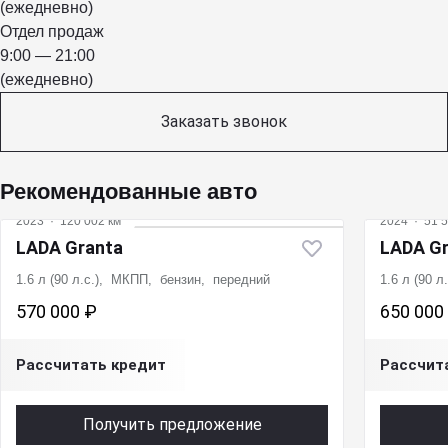
(ежедневно)
Отдел продаж
9:00 — 21:00
(ежедневно)
Заказать звонок
Рекомендованные авто
2023
·
120 002 км
2024
·
51 5
LADA Granta
LADA G
1.6 л (90 л.с.), МКПП, бензин, передний
1.6 л (90 
570 000 ₽
650 000
Рассчитать кредит
Рассчит
Получить предложение