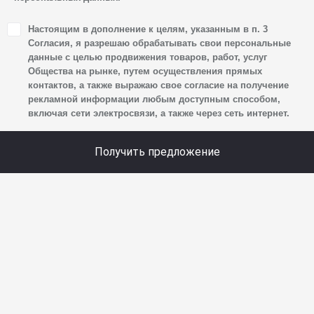
1. Настоящим я даю согласие Обществу на обработку
Настоящим в дополнение к целям, указанным в п. 3
своих персональных данных, а именно: имени, отчества,
Согласия, я разрешаю обрабатывать свои персональные
фамилии, контактных данных (включая номер телефона
данные с целью продвижения товаров, работ, услуг
Общества на рынке, путем осуществления прямых
и адрес электронной почты), адреса, сведений
контактов, а также выражаю свое согласие на получение
о впечатлениях, интересах, предпочтениях
рекламной информации любым доступным способом,
к автомобилю(-ям) и товарам/услугам, IP-адреса,
включая сети электросвязи, а также через сеть интернет.
сведений об устройстве, операционной системы
устройства и модели мобильного телефона посетителя
Получить предложение
сайта, уникального идентификатора посетителя сайта,
предпочтительного времени и способа для контакта,
истории контактов.
2. Под обработкой персональных данных понимаются
следующие действия: сбор, запись, систематизация,
накопление, хранение, уточнение (обновление,
изменение), извлечение, использование, передача
(предоставление, доступ), блокирование, удаление,
уничтожение персональных данных. Общество