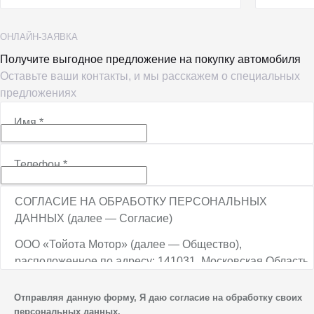
ОНЛАЙН-ЗАЯВКА
Получите выгодное предложение на покупку автомобиля
Оставьте ваши контакты, и мы расскажем о специальных
предложениях
Имя
*
Телефон
*
СОГЛАСИЕ НА ОБРАБОТКУ ПЕРСОНАЛЬНЫХ
ДАННЫХ (далее — Согласие)
ООО «Тойота Мотор» (далее — Общество),
расположенное по адресу: 141031, Московская Область,
г.о. Мытищи, п. Вешки, тер. тпз Алтуфьево, пр-д
Автомобильный, стр. 5А/1, является оператором
Отправляя данную форму, Я даю согласие на обработку своих
персональных данных.
персональных данных.