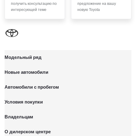
получить консультацию по
предложение на вашу
письменного заявления Обществу заказным почтовым
интересующей теме
новую Toyota
отправлением с описью вложения по адресу: 141031,
Московская Область, г.о. Мытищи, п. Вешки, тер. тпз
Алтуфьево, пр-д Автомобильный, стр. 5А/1.
Модельный ряд
Новые автомобили
Автомобили с пробегом
Условия покупки
Владельцам
О дилерском центре